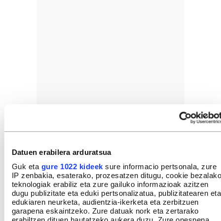
Datuen erabilera arduratsua
Guk eta
gure 1022 kideek
sure informacio pertsonala, zure
IP zenbakia, esaterako, prozesatzen ditugu, cookie bezalak
teknologiak erabiliz eta zure gailuko informazioak azitzen
dugu publizitate eta eduki pertsonalizatua, publizitatearen eta
edukiaren neurketa, audientzia-ikerketa eta zerbitzuen
garapena eskaintzeko. Zure datuak nork eta zertarako
erabiltzen dituen hautatzeko aukera duzu. Zure onespena