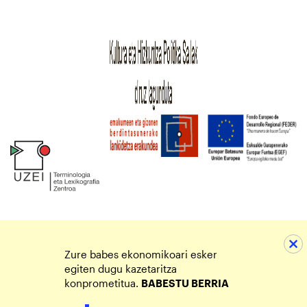
Zure babes ekonomikoari esker
egiten dugu kazetaritza
konprometitua.
BABESTU BERRIA