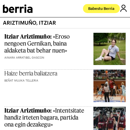
Babestu Berria
ARIZTIMUÑO, ITZIAR
Itziar Ariztimuño:
«Eroso
nengoen Gernikan, baina
aldaketa bat behar nuen»
AINARA ARRATIBEL GASCON
Haize berria baliatzera
BEÑAT MUJIKA TELLERIA
Itziar Ariztimuño:
«Intentsitate
handiz irteten bagara, partida
ona egin dezakegu»