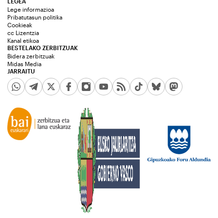
LEGEA
Lege informazioa
Pribatutasun politika
Cookieak
cc Lizentzia
Kanal etikoa
BESTELAKO ZERBITZUAK
Bidera zerbitzuak
Midas Media
JARRAITU