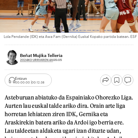
Lola Pendande (IDK) eta Awa Fam (Gernika) Euskal Kopako partida batean. ESF
Beñat Mujika Telleria
2024KO URRIAREN 4A
05:05
Entzun
00:00:00
00:12:38
Asteburuan abiatuko da Espainiako Ohorezko Liga.
Aurten lau euskal talde ariko dira. Orain arte liga
horretan lehiatzen ziren IDK, Gernika eta
Araskirekin batera ariko da Ardoi igo berria ere.
Lau taldeetan aldaketa ugari izan dituzte udan,