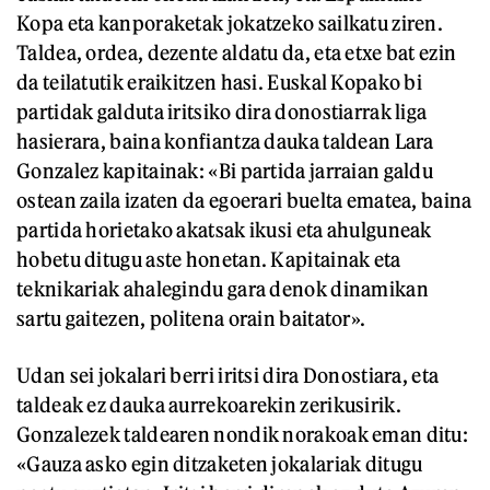
Kopa eta kanporaketak jokatzeko sailkatu ziren.
Taldea, ordea, dezente aldatu da, eta etxe bat ezin
da teilatutik eraikitzen hasi. Euskal Kopako bi
partidak galduta iritsiko dira donostiarrak liga
hasierara, baina konfiantza dauka taldean Lara
Gonzalez kapitainak: «Bi partida jarraian galdu
ostean zaila izaten da egoerari buelta ematea, baina
partida horietako akatsak ikusi eta ahulguneak
hobetu ditugu aste honetan. Kapitainak eta
teknikariak ahalegindu gara denok dinamikan
sartu gaitezen, politena orain baitator».
Udan sei jokalari berri iritsi dira Donostiara, eta
taldeak ez dauka aurrekoarekin zerikusirik.
Gonzalezek taldearen nondik norakoak eman ditu:
«Gauza asko egin ditzaketen jokalariak ditugu