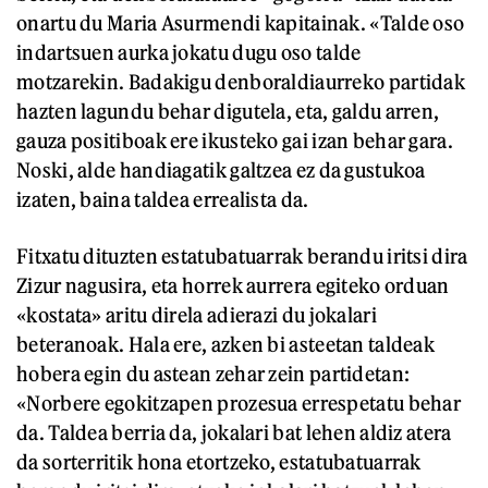
onartu du Maria Asurmendi kapitainak. «Talde oso
indartsuen aurka jokatu dugu oso talde
motzarekin. Badakigu denboraldiaurreko partidak
hazten lagundu behar digutela, eta, galdu arren,
gauza positiboak ere ikusteko gai izan behar gara.
Noski, alde handiagatik galtzea ez da gustukoa
izaten, baina taldea errealista da.
Fitxatu dituzten estatubatuarrak berandu iritsi dira
Zizur nagusira, eta horrek aurrera egiteko orduan
«kostata» aritu direla adierazi du jokalari
beteranoak. Hala ere, azken bi asteetan taldeak
hobera egin du astean zehar zein partidetan:
«Norbere egokitzapen prozesua errespetatu behar
da. Taldea berria da, jokalari bat lehen aldiz atera
da sorterritik hona etortzeko, estatubatuarrak