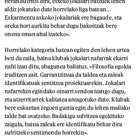
berandu iritsi dira, etxeko jokalari batzuek lehen
aldiz jokatuko dute horrelako liga batean…
Eskarmentu askoko jokalariak ere bagaude, eta
oreka hori aurkitu behar dugu bakoitzak bere
onena eman ahal izateko».
Horrelako kategoria batean egiten den lehen urtea
beti da zaila, baina klubak jokalari nafarrak ekarri
nahi izan ditu, abagunea baliatuz. «Filosofia egokia
iruditzen zait. Garrantzitsua da taldea eta zaleak
identifikatuak sentitzea proiektuarekin. Jokalari
nafarrekin egindako oinarri sendoa izango dugu,
eta atzerritarrek kalitatea areagotuko dute. Klubak
bere eskuetan zegoen guztia egin du lehen mailako
talde bat osatzeko. Badakigu sufritzea egokituko
zaigula, baina zaleak ere identifikatu behar dira
sufritzeko sentimendu horrekin».