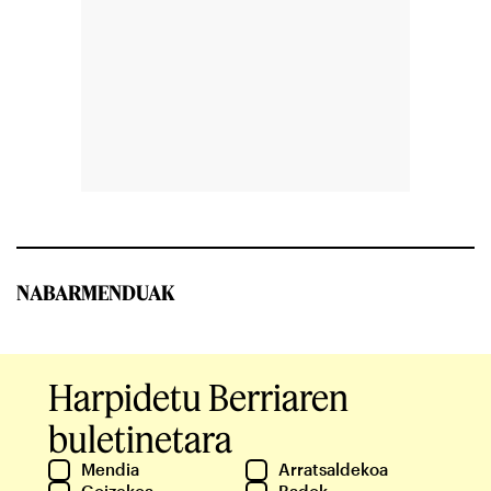
NABARMENDUAK
Harpidetu Berriaren
buletinetara
Mendia
Arratsaldekoa
Goizekoa
Badok