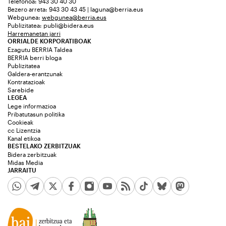
Telefonoa: 943 30 40 30
Bezero arreta: 943 30 43 45 | laguna@berria.eus
Webgunea:
webgunea@berria.eus
Publizitatea:
publi@bidera.eus
Harremanetan jarri
ORRIALDE KORPORATIBOAK
Ezagutu BERRIA Taldea
BERRIA berri bloga
Publizitatea
Galdera-erantzunak
Kontratazioak
Sarebide
LEGEA
Lege informazioa
Pribatutasun politika
Cookieak
cc Lizentzia
Kanal etikoa
BESTELAKO ZERBITZUAK
Bidera zerbitzuak
Midas Media
JARRAITU