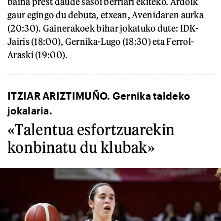
baina prest daude sasoi berriari ekiteko. Ardoik
gaur egingo du debuta, etxean, Avenidaren aurka
(20:30). Gainerakoek bihar jokatuko dute: IDK-
Jairis (18:00), Gernika-Lugo (18:30) eta Ferrol-
Araski (19:00).
ITZIAR ARIZTIMUÑO. Gernika taldeko
jokalaria.
«Talentua esfortzuarekin
konbinatu du klubak»