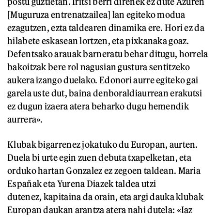
postu guztietan. Iritsi berri direnek ez dute Azuren
[Muguruza entrenatzailea] lan egiteko modua
ezagutzen, ezta taldearen dinamika ere. Hori ez da
hilabete eskasean lortzen, eta pixkanaka goaz.
Defentsako arauak barneratu behar ditugu, horrela
bakoitzak bere rol nagusian gustura sentitzeko
aukera izango duelako. Edonori aurre egiteko gai
garela uste dut, baina denboraldiaurrean erakutsi
ez dugun izaera atera beharko dugu hemendik
aurrera».
Klubak bigarrenez jokatuko du Europan, aurten.
Duela bi urte egin zuen debuta txapelketan, eta
orduko hartan Gonzalez ez zegoen taldean. Maria
Españak eta Yurena Diazek taldea utzi
dutenez, kapitaina da orain, eta argi dauka klubak
Europan daukan arantza atera nahi dutela: «Iaz