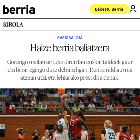
Babestu Berria
KIROLA
SASKIBALOIA
Haize berria baliatzera
Gorengo mailan arituko diren lau euskal taldeek gaur
eta bihar egingo dute debuta ligan. Denboraldiaurrea
atzean utzi, eta lehiarako prest dira denak.