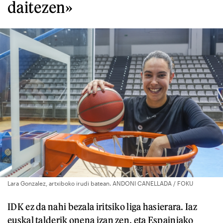
daitezen»
Lara Gonzalez, artxiboko irudi batean. ANDONI CANELLADA / FOKU
IDK ez da nahi bezala iritsiko liga hasierara. Iaz
euskal talderik onena izan zen, eta Espainiako