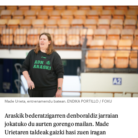
Made Urieta, entrenamendu batean. ENDIKA PORTILLO / FOKU
Araskik bederatzigarren denboraldiz jarraian
jokatuko du aurten gorengo mailan. Made
Urietaren taldeak gaizki hasi zuen iragan