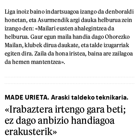
Liga inoiz baino indartsuagoa izango da denboraldi
honetan, eta Asurmendik argi dauka helburua zein
izango den: «Mailari eusten ahalegintzea da
helburua. Gaur egun maila handia dago Ohorezko
Mailan, klubek dirua daukate, eta talde izugarriak
egiten dira. Zaila da hona iristea, baina are zailagoa
da hemen mantentzea».
MADE URIETA. Araski taldeko teknikaria.
«Irabaztera irtengo gara beti;
ez dago anbizio handiagoa
erakusterik»