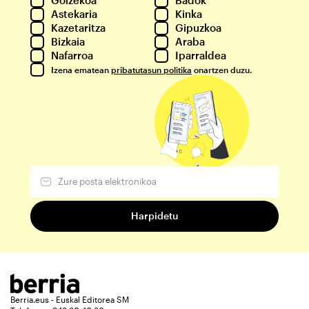
Astekaria
Kinka
Kazetaritza
Gipuzkoa
Bizkaia
Araba
Nafarroa
Iparraldea
Izena ematean
pribatutasun politika
onartzen duzu.
Berria.eus - Euskal Editorea SM