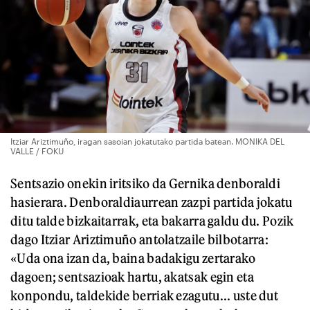
Itziar Ariztimuño, iragan sasoian jokatutako partida batean. MONIKA DEL
VALLE / FOKU
Sentsazio onekin iritsiko da Gernika denboraldi
hasierara. Denboraldiaurrean zazpi partida jokatu
ditu talde bizkaitarrak, eta bakarra galdu du. Pozik
dago Itziar Ariztimuño antolatzaile bilbotarra:
«Uda ona izan da, baina badakigu zertarako
dagoen; sentsazioak hartu, akatsak egin eta
konpondu, taldekide berriak ezagutu... uste dut