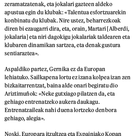
zeramatzatenak, eta jokalari gazteen aldeko
apustua egin du klubak: «Talentua esfortzuarekin
konbinatu du klubak. Nire ustez, beharrezkoak
diren bi ezaugarri dira, eta, orain, Martari [Alberdi,
jokalaria] eta niri dagokigu jokalariak taldearen eta
klubaren dinamikan sartzea, eta denak gustura
sentiaraztea».
Aspaldiko partez, Gernika ez da Europan
lehiatuko. Sailkapena lortu ez izana kolpea izan zen
bizkaitarrentzat, baina alde onari begiratu dio
Ariztimuñok: «Neke gutxiago pilatzen da, eta
gehiago entrenatzeko aukera daukagu.
Entrenatzaileak nahi duena lortzeko denbora
gehiago, alegia».
Noski, Europara itzultzea eta Espainiako Kopan