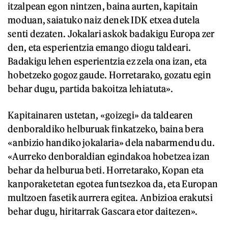
itzalpean egon nintzen, baina aurten, kapitain
moduan, saiatuko naiz denek IDK etxea dutela
senti dezaten. Jokalari askok badakigu Europa zer
den, eta esperientzia emango diogu taldeari.
Badakigu lehen esperientzia ez zela ona izan, eta
hobetzeko gogoz gaude. Horretarako, gozatu egin
behar dugu, partida bakoitza lehiatuta».
Kapitainaren ustetan, «goizegi» da taldearen
denboraldiko helburuak finkatzeko, baina bera
«anbizio handiko jokalaria» dela nabarmendu du.
«Aurreko denboraldian egindakoa hobetzea izan
behar da helburua beti. Horretarako, Kopan eta
kanporaketetan egotea funtsezkoa da, eta Europan
multzoen fasetik aurrera egitea. Anbizioa erakutsi
behar dugu, hiritarrak Gascara etor daitezen».