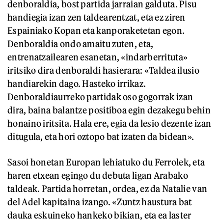
denboraldia, bost partida jarraian galduta. Pisu
handiegia izan zen taldearentzat, eta ez ziren
Espainiako Kopan eta kanporaketetan egon.
Denboraldia ondo amaitu zuten, eta,
entrenatzailearen esanetan, «indarberrituta»
iritsiko dira denboraldi hasierara: «Taldea ilusio
handiarekin dago. Hasteko irrikaz.
Denboraldiaurreko partidak oso gogorrak izan
dira, baina balantze positiboa egin dezakegu behin
honaino iritsita. Hala ere, egia da lesio dezente izan
ditugula, eta hori oztopo bat izaten da bidean».
Sasoi honetan Europan lehiatuko du Ferrolek, eta
haren etxean egingo du debuta ligan Arabako
taldeak. Partida horretan, ordea, ez da Natalie van
del Adel kapitaina izango. «Zuntz haustura bat
dauka eskuineko hankeko bikian, eta ea laster