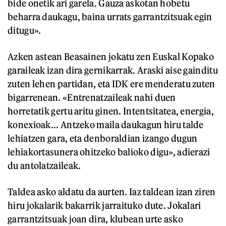
bide onetik ari garela. Gauza askotan hobetu
beharra daukagu, baina urrats garrantzitsuak egin
ditugu».
Azken astean Beasainen jokatu zen Euskal Kopako
garaileak izan dira gernikarrak. Araski aise gainditu
zuten lehen partidan, eta IDK ere menderatu zuten
bigarrenean. «Entrenatzaileak nahi duen
horretatik gertu aritu ginen. Intentsitatea, energia,
konexioak... Antzeko maila daukagun hiru talde
lehiatzen gara, eta denboraldian izango dugun
lehiakortasunera ohitzeko balioko digu», adierazi
du antolatzaileak.
Taldea asko aldatu da aurten. Iaz taldean izan ziren
hiru jokalarik bakarrik jarraituko dute. Jokalari
garrantzitsuak joan dira, klubean urte asko