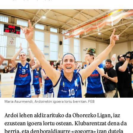
Maria Asurmendi, Ardoirekin igoera lortu berritan. FEB
Ardoi lehen aldiz arituko da Ohorezko Ligan, iaz
ezustean igoera lortu ostean. Klubarentzat dena da
berria, eta denboraldiaurre «gogorra» izan dutela