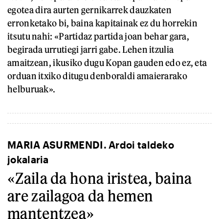
egotea dira aurten gernikarrek dauzkaten
erronketako bi, baina kapitainak ez du horrekin
itsutu nahi: «Partidaz partida joan behar gara,
begirada urrutiegi jarri gabe. Lehen itzulia
amaitzean, ikusiko dugu Kopan gauden edo ez, eta
orduan itxiko ditugu denboraldi amaierarako
helburuak».
MARIA ASURMENDI. Ardoi taldeko
jokalaria
«Zaila da hona iristea, baina
are zailagoa da hemen
mantentzea»