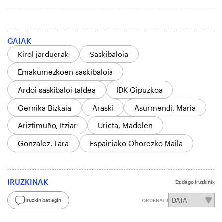
GAIAK
Kirol jarduerak
Saskibaloia
Emakumezkoen saskibaloia
Ardoi saskibaloi taldea
IDK Gipuzkoa
Gernika Bizkaia
Araski
Asurmendi, Maria
Ariztimuño, Itziar
Urieta, Madelen
Gonzalez, Lara
Espainiako Ohorezko Maila
IRUZKINAK
Ez dago iruzkinik
Iruzkin bat egin
ORDENATU