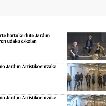
arte hartuko dute Jardun
aren udako eskolan
aio Jardun Artistikoentzako
aio Jardun Artistikoentzako