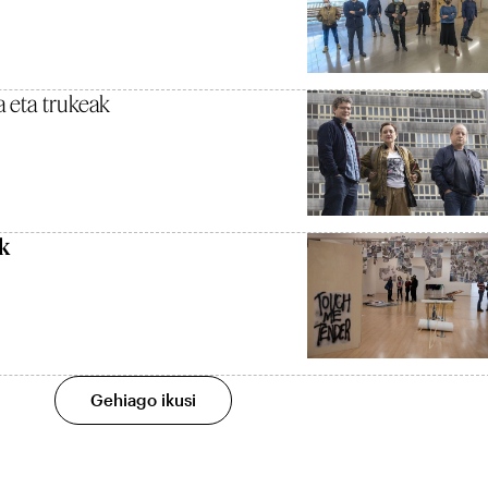
a eta trukeak
k
Gehiago ikusi