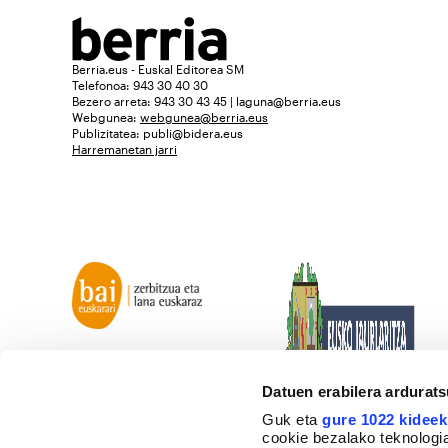
Berria.eus - Euskal Editorea SM
Telefonoa: 943 30 40 30
Bezero arreta: 943 30 43 45 | laguna@berria.eus
Webgunea:
webgunea@berria.eus
Publizitatea:
publi@bidera.eus
Harremanetan jarri
Datuen erabilera ardurat
Guk eta
gure 1022 kideek
cookie bezalako teknologia