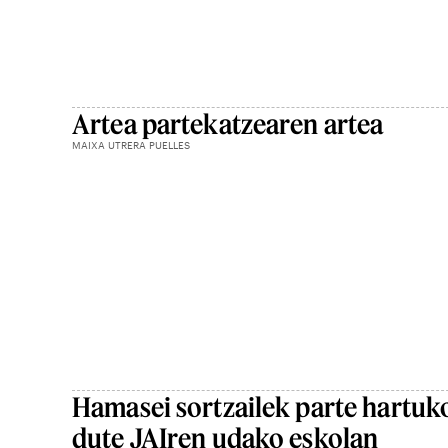
Artea partekatzearen artea
MAIXA UTRERA PUELLES
Hamasei sortzailek parte hartuk
dute JAIren udako eskolan