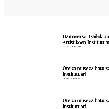
Hamasei sortzailek p
Artistikoen Institutu
IRAIA VIEIRA GIL
Oteiza museoa batu z
Institutuari
AINHOA SARASOLA
Oteiza museoa batu z
Institutuari