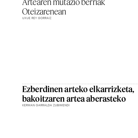
Artearen mutazio berriak
Oteizarenean
UXUE REY GORRAIZ
Ezberdinen arteko elkarrizketa,
bakoitzaren artea aberasteko
KERMAN GARRALDA ZUBIMENDI