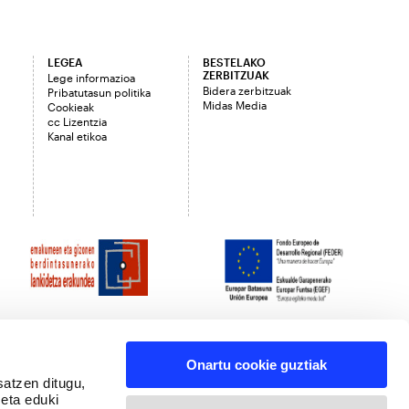
LEGEA
BESTELAKO
ZERBITZUAK
Lege informazioa
Bidera zerbitzuak
Pribatutasun politika
Midas Media
Cookieak
cc Lizentzia
Kanal etikoa
Onartu cookie guztiak
satzen ditugu,
 eta eduki