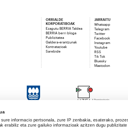
ORRIALDE
JARRAITU
KORPORATIBOAK
Whatsapp
Ezagutu BERRIA Taldea
Telegram
BERRIA berri bloga
Twitter
Publizitatea
Facebook
Galdera-erantzunak
Instagram
Kontratazioak
Youtube
Sarebide
RSS
Tik Tok
Bluesky
Mastodon
sua
sure informacio pertsonala, zure IP zenbakia, esaterako, proze
k erabiliz eta zure gailuko informazioak azitzen dugu publizitate