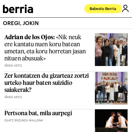
Babestu Berria
OREGI, JOKIN
Adrian de los Ojos:
«Nik neuk
ere kantatu nuen koru batean
umetan, eta koru horretan jasan
nituen abusuak»
IÑIGO ASTIZ
Zer kontatzen du gizarteaz zortzi
urteko haur baten suizidio
saiakerak?
IÑIGO ASTIZ
Pertsona bat, mila aurpegi
OLATZ ENZUNZA MALLONA