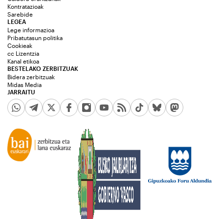
Kontratazioak
Sarebide
LEGEA
Lege informazioa
Pribatutasun politika
Cookieak
cc Lizentzia
Kanal etikoa
BESTELAKO ZERBITZUAK
Bidera zerbitzuak
Midas Media
JARRAITU