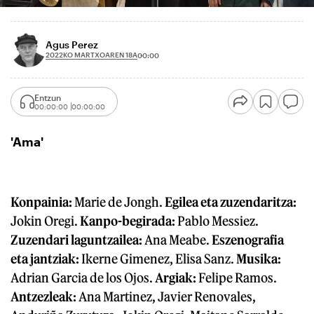
Agus Perez
2022KO MARTXOAREN 18A
00:00
Entzun
00:00:00
00:00:00
'Ama'
Konpainia:
Marie de Jongh.
Egilea eta zuzendaritza:
Jokin Oregi.
Kanpo-begirada:
Pablo Messiez.
Zuzendari laguntzailea:
Ana Meabe.
Eszenografia
eta jantziak:
Ikerne Gimenez, Elisa Sanz.
Musika:
Adrian Garcia de los Ojos.
Argiak:
Felipe Ramos.
Antzezleak:
Ana Martinez, Javier Renovales,