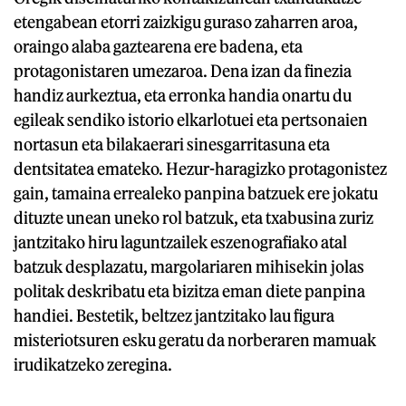
etengabean etorri zaizkigu guraso zaharren aroa,
oraingo alaba gaztearena ere badena, eta
protagonistaren umezaroa. Dena izan da finezia
handiz aurkeztua, eta erronka handia onartu du
egileak sendiko istorio elkarlotuei eta pertsonaien
nortasun eta bilakaerari sinesgarritasuna eta
dentsitatea emateko. Hezur-haragizko protagonistez
gain, tamaina errealeko panpina batzuek ere jokatu
dituzte unean uneko rol batzuk, eta txabusina zuriz
jantzitako hiru laguntzailek eszenografiako atal
batzuk desplazatu, margolariaren mihisekin jolas
politak deskribatu eta bizitza eman diete panpina
handiei. Bestetik, beltzez jantzitako lau figura
misteriotsuren esku geratu da norberaren mamuak
irudikatzeko zeregina.