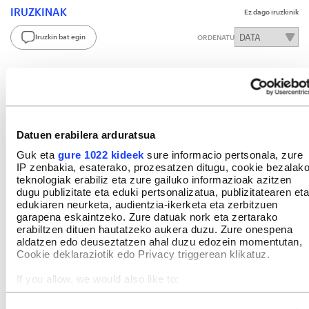
IRUZKINAK
Ez dago iruzkinik
Iruzkin bat egin
ORDENATU
Datuen erabilera arduratsua
Guk eta
gure 1022 kideek
sure informacio pertsonala, zure
IP zenbakia, esaterako, prozesatzen ditugu, cookie bezalak
teknologiak erabiliz eta zure gailuko informazioak azitzen
dugu publizitate eta eduki pertsonalizatua, publizitatearen eta
edukiaren neurketa, audientzia-ikerketa eta zerbitzuen
garapena eskaintzeko. Zure datuak nork eta zertarako
erabiltzen dituen hautatzeko aukera duzu. Zure onespena
aldatzen edo deuseztatzen ahal duzu edozein momentutan,
Cookie deklaraziotik edo Privacy triggerean klikatuz.
If you allow, we would also like to:
Collect information about your geographical location
which can be accurate to within several meters