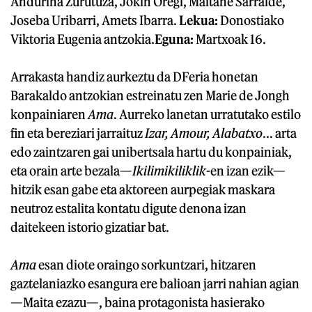
Anduriña Zurutuza, Jokin Oregi, Maitane Sarralde,
Joseba Uribarri, Amets Ibarra.
Lekua:
Donostiako
Viktoria Eugenia antzokia.
Eguna:
Martxoak 16.
Arrakasta handiz aurkeztu da DFeria honetan
Barakaldo antzokian estreinatu zen Marie de Jongh
konpainiaren
Ama
. Aurreko lanetan urratutako estilo
fin eta bereziari jarraituz
Izar, Amour, Alabatxo
... arta
edo zaintzaren gai unibertsala hartu du konpainiak,
eta orain arte bezala—
Ikilimikiliklik
-en izan ezik—
hitzik esan gabe eta aktoreen aurpegiak maskara
neutroz estalita kontatu digute denona izan
daitekeen istorio gizatiar bat.
Ama
esan diote oraingo sorkuntzari, hitzaren
gaztelaniazko esangura ere balioan jarri nahian agian
—Maita ezazu—, baina protagonista hasierako