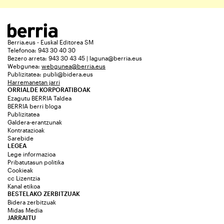
Berria.eus - Euskal Editorea SM
Telefonoa: 943 30 40 30
Bezero arreta: 943 30 43 45 | laguna@berria.eus
Webgunea:
webgunea@berria.eus
Publizitatea:
publi@bidera.eus
Harremanetan jarri
ORRIALDE KORPORATIBOAK
Ezagutu BERRIA Taldea
BERRIA berri bloga
Publizitatea
Galdera-erantzunak
Kontratazioak
Sarebide
LEGEA
Lege informazioa
Pribatutasun politika
Cookieak
cc Lizentzia
Kanal etikoa
BESTELAKO ZERBITZUAK
Bidera zerbitzuak
Midas Media
JARRAITU