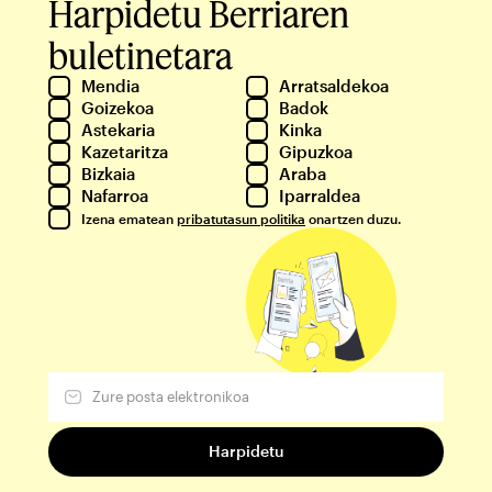
Harpidetu Berriaren
buletinetara
Mendia
Arratsaldekoa
Goizekoa
Badok
Astekaria
Kinka
Kazetaritza
Gipuzkoa
Bizkaia
Araba
Nafarroa
Iparraldea
Izena ematean
pribatutasun politika
onartzen duzu.