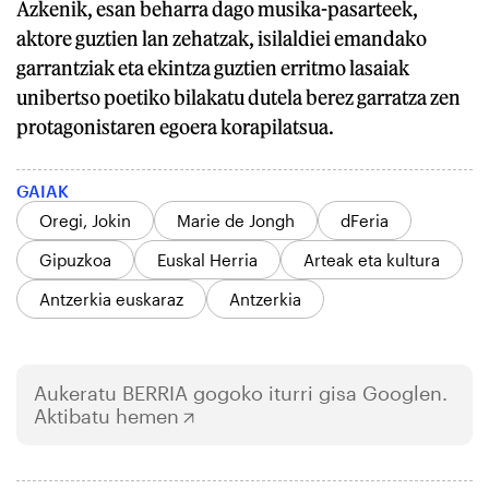
Azkenik, esan beharra dago musika-pasarteek,
aktore guztien lan zehatzak, isilaldiei emandako
garrantziak eta ekintza guztien erritmo lasaiak
unibertso poetiko bilakatu dutela berez garratza zen
protagonistaren egoera korapilatsua.
GAIAK
Oregi, Jokin
Marie de Jongh
dFeria
Gipuzkoa
Euskal Herria
Arteak eta kultura
Antzerkia euskaraz
Antzerkia
Aukeratu
BERRIA
gogoko iturri gisa Googlen.
Aktibatu hemen