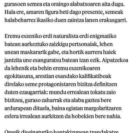
gurasoen semea eta oraingo alabatxoaren aita dugu.
Hala ere, amaren figura beti dago presente, semeak
halabeharrez ikasiko duen zaintza lanen erakusgarri.
Eremu eszeniko erdi naturalista erdi enigmatiko
batean aurkeztuko zaizkigu pertsonaiak, lehen
unean maskararik gabe, eta hortik aurrera haiek
jantzita une esanguratsu batean izan ezik. Aipatzekoa
da lehenik eta behin eremu eszenikoaren
egokitasuna, arestian esandako kalifikatiboak
direlako seme protagonistaren bizitza definitzen
duten ezaugarriak: mundu errealean tokatu zaio
bizitzea, guraso zaharrak eta alaba gaztea bere
ardurapean dituela, baina egiatan margolaritzaren
esfera irrealean aurkitzen da hobekien bere nahia.
Oregik diseinaturiko kontakizunean txandakatze