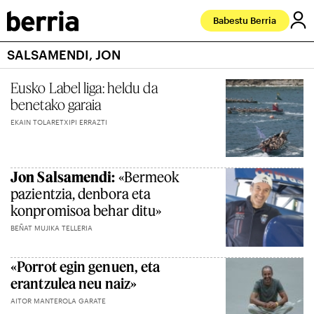
Babestu Berria
SALSAMENDI, JON
Eusko Label liga: heldu da
benetako garaia
EKAIN TOLARETXIPI ERRAZTI
Jon Salsamendi:
«Bermeok
pazientzia, denbora eta
konpromisoa behar ditu»
BEÑAT MUJIKA TELLERIA
«Porrot egin genuen, eta
erantzulea neu naiz»
AITOR MANTEROLA GARATE