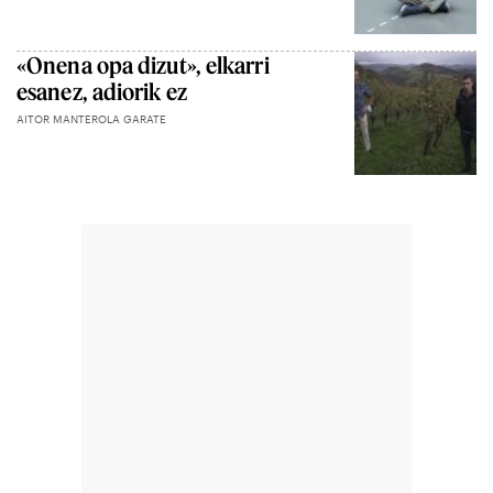
«Onena opa dizut», elkarri
esanez, adiorik ez
AITOR MANTEROLA GARATE