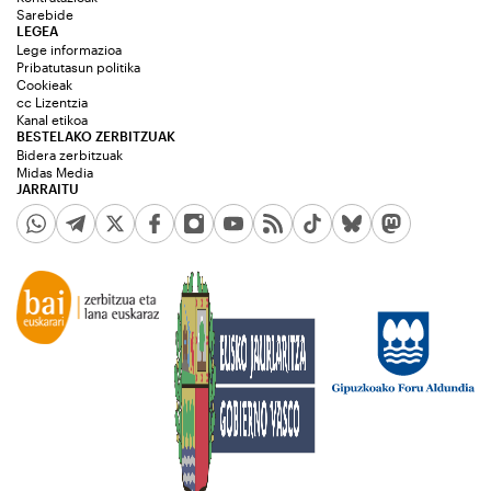
Sarebide
LEGEA
Lege informazioa
Pribatutasun politika
Cookieak
cc Lizentzia
Kanal etikoa
BESTELAKO ZERBITZUAK
Bidera zerbitzuak
Midas Media
JARRAITU