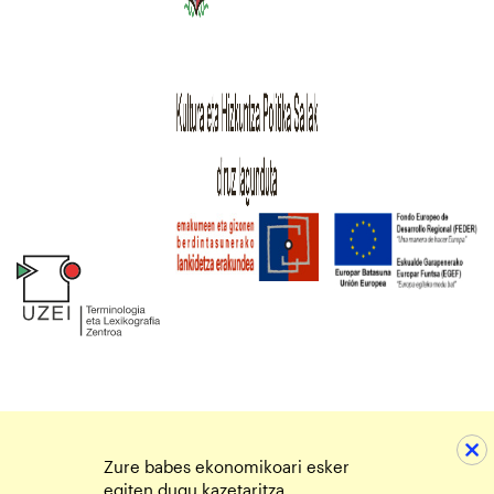
Zure babes ekonomikoari esker
egiten dugu kazetaritza