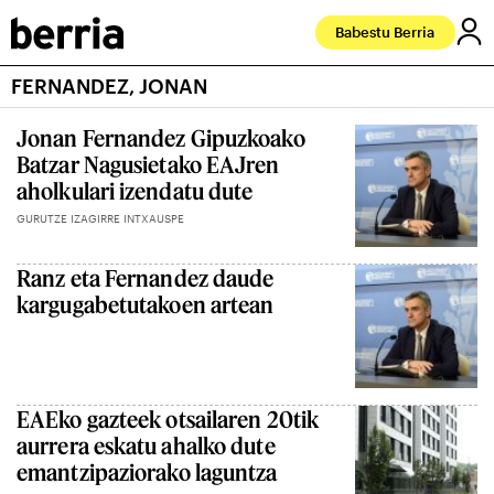
Babestu Berria
FERNANDEZ, JONAN
Jonan Fernandez Gipuzkoako
Batzar Nagusietako EAJren
aholkulari izendatu dute
GURUTZE IZAGIRRE INTXAUSPE
Ranz eta Fernandez daude
kargugabetutakoen artean
EAEko gazteek otsailaren 20tik
aurrera eskatu ahalko dute
emantzipaziorako laguntza