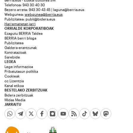
Berria.eus - Euskal Editorea SM
Telefonoa: 943 30 40 30
Bezero arreta: 943 30 43 45 | laguna@berria.eus
Webgunea:
webgunea@berria.eus
Publizitatea:
publi@bidera.eus
Harremanetan jarri
ORRIALDE KORPORATIBOAK
Ezagutu BERRIA Taldea
BERRIA berri bloga
Publizitatea
Galdera-erantzunak
Kontratazioak
Sarebide
LEGEA
Lege informazioa
Pribatutasun politika
Cookieak
cc Lizentzia
Kanal etikoa
BESTELAKO ZERBITZUAK
Bidera zerbitzuak
Midas Media
JARRAITU