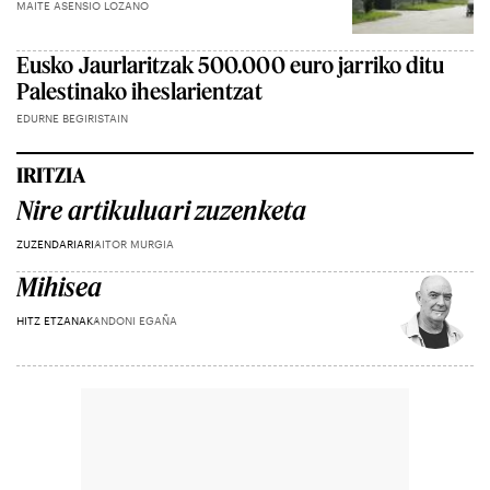
MAITE ASENSIO LOZANO
Eusko Jaurlaritzak 500.000 euro jarriko ditu
Palestinako iheslarientzat
EDURNE BEGIRISTAIN
IRITZIA
Nire artikuluari zuzenketa
ZUZENDARIARI
AITOR MURGIA
Mihisea
HITZ ETZANAK
ANDONI EGAÑA