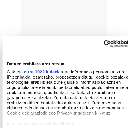
Datuen erabilera arduratsua
Guk eta
gure 1022 kideek
sure informacio pertsonala, zure
IP zenbakia, esaterako, prozesatzen ditugu, cookie bezalak
teknologiak erabiliz eta zure gailuko informazioak azitzen
dugu publizitate eta eduki pertsonalizatua, publizitatearen eta
edukiaren neurketa, audientzia-ikerketa eta zerbitzuen
garapena eskaintzeko. Zure datuak nork eta zertarako
erabiltzen dituen hautatzeko aukera duzu. Zure onespena
aldatzen edo deuseztatzen ahal duzu edozein momentutan,
Cookie deklaraziotik edo Privacy triggerean klikatuz.
If you allow, we would also like to: