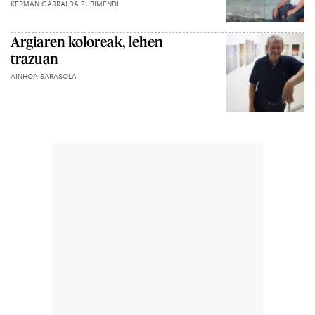
KERMAN GARRALDA ZUBIMENDI
Argiaren koloreak, lehen
trazuan
AINHOA SARASOLA