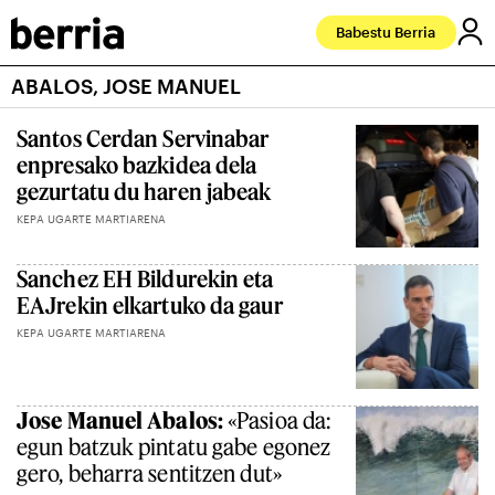
Babestu Berria
ABALOS, JOSE MANUEL
Santos Cerdan Servinabar
enpresako bazkidea dela
gezurtatu du haren jabeak
KEPA UGARTE MARTIARENA
Sanchez EH Bildurekin eta
EAJrekin elkartuko da gaur
KEPA UGARTE MARTIARENA
Jose Manuel Abalos:
«Pasioa da:
egun batzuk pintatu gabe egonez
gero, beharra sentitzen dut»