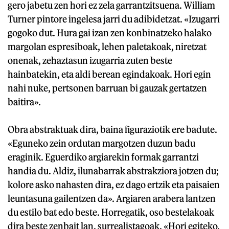
gero jabetu zen hori ez zela garrantzitsuena. William
Turner pintore ingelesa jarri du adibidetzat. «Izugarri
gogoko dut. Hura gai izan zen konbinatzeko halako
margolan espresiboak, lehen paletakoak, niretzat
onenak, zehaztasun izugarria zuten beste
hainbatekin, eta aldi berean egindakoak. Hori egin
nahi nuke, pertsonen barruan bi gauzak gertatzen
baitira».
Obra abstraktuak dira, baina figuraziotik ere badute.
«Eguneko zein ordutan margotzen duzun badu
eraginik. Eguerdiko argiarekin formak garrantzi
handia du. Aldiz, ilunabarrak abstrakziora jotzen du;
kolore asko nahasten dira, ez dago ertzik eta paisaien
leuntasuna gailentzen da». Argiaren arabera lantzen
du estilo bat edo beste. Horregatik, oso bestelakoak
dira beste zenbait lan, surrealistagoak. «Hori egiteko,