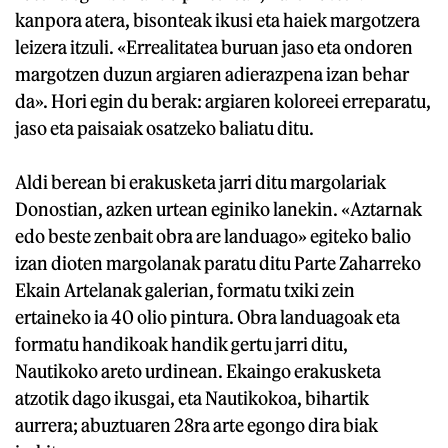
kanpora atera, bisonteak ikusi eta haiek margotzera
leizera itzuli. «Errealitatea buruan jaso eta ondoren
margotzen duzun argiaren adierazpena izan behar
da». Hori egin du berak: argiaren koloreei erreparatu,
jaso eta paisaiak osatzeko baliatu ditu.
Aldi berean bi erakusketa jarri ditu margolariak
Donostian, azken urtean eginiko lanekin. «Aztarnak
edo beste zenbait obra are landuago» egiteko balio
izan dioten margolanak paratu ditu Parte Zaharreko
Ekain Artelanak galerian, formatu txiki zein
ertaineko ia 40 olio pintura. Obra landuagoak eta
formatu handikoak handik gertu jarri ditu,
Nautikoko areto urdinean. Ekaingo erakusketa
atzotik dago ikusgai, eta Nautikokoa, bihartik
aurrera; abuztuaren 28ra arte egongo dira biak