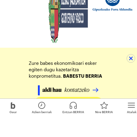
Zure babes ekonomikoari esker
egiten dugu kazetaritza
konprometitua.
BABESTU BERRIA
Egin zure ekarpena
Gaur
Azken berriak
Entzun BERRIA
Nire BERRIA
Atalak