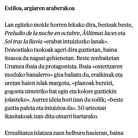
Estiloa, argiaren araberakoa
Lan egiteko molde horren lekuko dira, besteak beste,
Preludio de la noche en octubre
,
Ãšltimas luces
eta
Sol tras la lluvia
«erabat intuiziozko lanak».
Donostiako txokoak ageri dira guztietan, baina
itsasoa da nagusi gehienetan. Beste zenbaitetan
Urumea ibaia da protagonista. Ibaia «ostertzaren
moduko banalerro» gisa baliatu du, eraikinak eta
uretan haien islak margotu, «planoak bereizi,
gogoeta simetriko bat egin eta kolore guztiekin
jolasteko». Aurrez ideia hori izan du soilik; «beste
guztia paleta eta intuizioa da». 50 urteotan
ikasitakoak izan ditu oinarri hartarako.
Errealitatea islatzea zuen helburu hasieran, baina