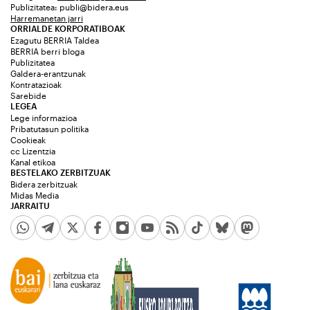
Publizitatea:
publi@bidera.eus
Harremanetan jarri
ORRIALDE KORPORATIBOAK
Ezagutu BERRIA Taldea
BERRIA berri bloga
Publizitatea
Galdera-erantzunak
Kontratazioak
Sarebide
LEGEA
Lege informazioa
Pribatutasun politika
Cookieak
cc Lizentzia
Kanal etikoa
BESTELAKO ZERBITZUAK
Bidera zerbitzuak
Midas Media
JARRAITU