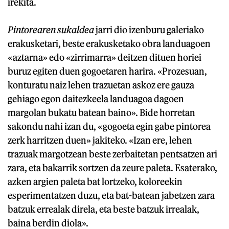
irekita.
Pintorearen sukaldea
jarri dio izenburu galeriako
erakusketari, beste erakusketako obra landuagoen
«aztarna» edo «zirrimarra» deitzen dituen horiei
buruz egiten duen gogoetaren harira. «Prozesuan,
konturatu naiz lehen trazuetan askoz ere gauza
gehiago egon daitezkeela landuagoa dagoen
margolan bukatu batean baino». Bide horretan
sakondu nahi izan du, «gogoeta egin gabe pintorea
zerk harritzen duen» jakiteko. «Izan ere, lehen
trazuak margotzean beste zerbaitetan pentsatzen ari
zara, eta bakarrik sortzen da zeure paleta. Esaterako,
azken argien paleta bat lortzeko, koloreekin
esperimentatzen duzu, eta bat-batean jabetzen zara
batzuk errealak direla, eta beste batzuk irrealak,
baina berdin diola».