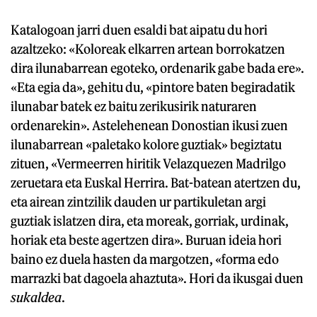
Katalogoan jarri duen esaldi bat aipatu du hori
azaltzeko: «Koloreak elkarren artean borrokatzen
dira ilunabarrean egoteko, ordenarik gabe bada ere».
«Eta egia da», gehitu du, «pintore baten begiradatik
ilunabar batek ez baitu zerikusirik naturaren
ordenarekin». Astelehenean Donostian ikusi zuen
ilunabarrean «paletako kolore guztiak» begiztatu
zituen, «Vermeerren hiritik Velazquezen Madrilgo
zeruetara eta Euskal Herrira. Bat-batean atertzen du,
eta airean zintzilik dauden ur partikuletan argi
guztiak islatzen dira, eta moreak, gorriak, urdinak,
horiak eta beste agertzen dira». Buruan ideia hori
baino ez duela hasten da margotzen, «forma edo
marrazki bat dagoela ahaztuta». Hori da ikusgai duen
sukaldea
.