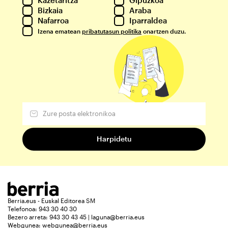
Bizkaia
Araba
Nafarroa
Iparraldea
Izena ematean
pribatutasun politika
onartzen duzu.
Berria.eus - Euskal Editorea SM
Telefonoa: 943 30 40 30
Bezero arreta: 943 30 43 45 | laguna@berria.eus
Webgunea:
webgunea@berria.eus