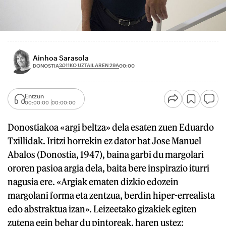
Ainhoa Sarasola
2011KO UZTAILAREN 29A
DONOSTIA
00:00
Entzun
00:00:00
00:00:00
Donostiakoa «argi beltza» dela esaten zuen Eduardo
Txillidak. Iritzi horrekin ez dator bat Jose Manuel
Abalos (Donostia, 1947), baina garbi du margolari
ororen pasioa argia dela, baita bere inspirazio iturri
nagusia ere. «Argiak ematen dizkio edozein
margolani forma eta zentzua, berdin hiper-errealista
edo abstraktua izan». Leizeetako gizakiek egiten
zutena egin behar du pintoreak, haren ustez: