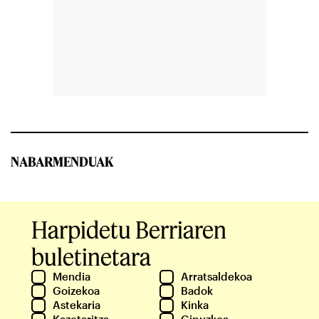
NABARMENDUAK
Harpidetu Berriaren
buletinetara
Mendia
Arratsaldekoa
Goizekoa
Badok
Astekaria
Kinka
Kazetaritza
Gipuzkoa