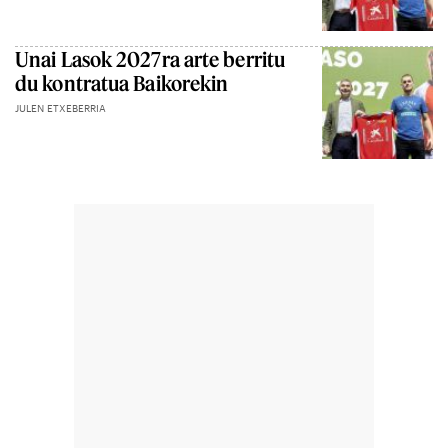
Unai Lasok 2027ra arte berritu
du kontratua Baikorekin
JULEN ETXEBERRIA