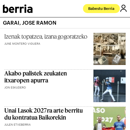
Babestu Berria
GARAI, JOSE RAMON
Izenak topatzea, izana gogoratzeko
JUNE MONTERO VIGUERA
Akabo palistek zeukaten
itxaropen apurra
JON ESKUDERO
Unai Lasok 2027ra arte berritu
du kontratua Baikorekin
JULEN ETXEBERRIA