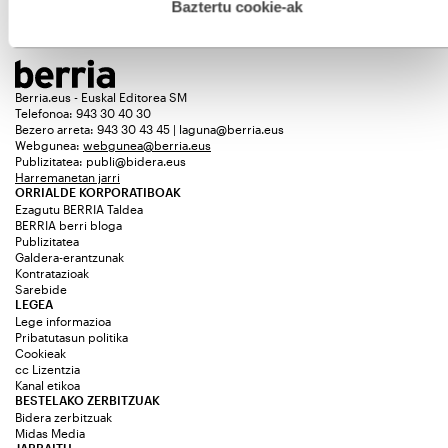
esplizitua ematen diguzu.
Gehiago irakurri
Baztertu cookie-ak
Berria.eus - Euskal Editorea SM
Telefonoa: 943 30 40 30
Bezero arreta: 943 30 43 45 | laguna@berria.eus
Webgunea:
webgunea@berria.eus
Publizitatea:
publi@bidera.eus
Harremanetan jarri
ORRIALDE KORPORATIBOAK
Ezagutu BERRIA Taldea
BERRIA berri bloga
Publizitatea
Galdera-erantzunak
Kontratazioak
Sarebide
LEGEA
Lege informazioa
Pribatutasun politika
Cookieak
cc Lizentzia
Kanal etikoa
BESTELAKO ZERBITZUAK
Bidera zerbitzuak
Midas Media
JARRAITU