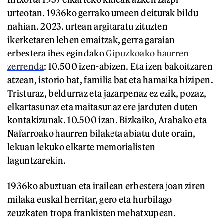
urteotan. 1936ko gerrako umeen deiturak bildu
nahian. 2023. urtean argitaratu zituzten
ikerketaren lehen emaitzak, gerra garaian
erbestera ihes egindako
Gipuzkoako haurren
zerrenda
: 10.500 izen-abizen. Eta izen bakoitzaren
atzean, istorio bat, familia bat eta hamaika bizipen.
Tristuraz, beldurraz eta jazarpenaz ez ezik, pozaz,
elkartasunaz eta maitasunaz ere jarduten duten
kontakizunak. 10.500 izan. Bizkaiko, Arabako eta
Nafarroako haurren bilaketa abiatu dute orain,
lekuan lekuko elkarte memorialisten
laguntzarekin.
1936ko abuztuan eta irailean erbestera joan ziren
milaka euskal herritar, gero eta hurbilago
zeuzkaten tropa frankisten mehatxupean.