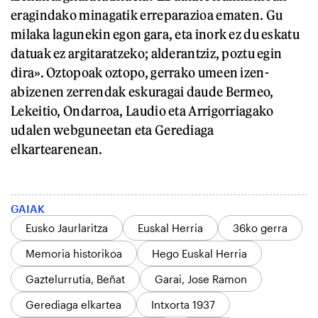
eragindako minagatik erreparazioa ematen. Gu
milaka lagunekin egon gara, eta inork ez du eskatu
datuak ez argitaratzeko; alderantziz, poztu egin
dira». Oztopoak oztopo, gerrako umeen izen-
abizenen zerrendak eskuragai daude Bermeo,
Lekeitio, Ondarroa, Laudio eta Arrigorriagako
udalen webguneetan eta Gerediaga
elkartearenean.
GAIAK
Eusko Jaurlaritza
Euskal Herria
36ko gerra
Memoria historikoa
Hego Euskal Herria
Gaztelurrutia, Beñat
Garai, Jose Ramon
Gerediaga elkartea
Intxorta 1937