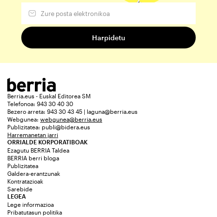
Berria.eus - Euskal Editorea SM
Telefonoa: 943 30 40 30
Bezero arreta: 943 30 43 45 | laguna@berria.eus
Webgunea:
webgunea@berria.eus
Publizitatea:
publi@bidera.eus
Harremanetan jarri
ORRIALDE KORPORATIBOAK
Ezagutu BERRIA Taldea
BERRIA berri bloga
Publizitatea
Galdera-erantzunak
Kontratazioak
Sarebide
LEGEA
Lege informazioa
Pribatutasun politika