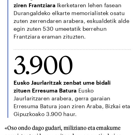
ziren Frantziara
Ikerketaren lehen fasean
Durangaldeko elkarte memorialistek osatu
zuten zerrendaren arabera, eskualdetik alde
egin zuten 530 umeetatik berrehun
Frantziara eraman zituzten.
3.900
Eusko Jaurlaritzak zenbat ume bidali
zituen Erresuma Batura
Eusko
Jaurlaritzaren arabera, gerra garaian
Erresuma Batura joan ziren Araba, Bizkai eta
Gipuzkoako 3.900 haur.
«Oso ondo dago gudari, miliziano eta emakume