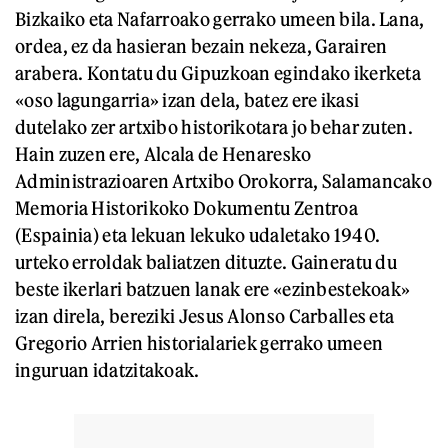
Bizkaiko eta Nafarroako gerrako umeen bila. Lana,
ordea, ez da hasieran bezain nekeza, Garairen
arabera. Kontatu du Gipuzkoan egindako ikerketa
«oso lagungarria» izan dela, batez ere ikasi
dutelako zer artxibo historikotara jo behar zuten.
Hain zuzen ere, Alcala de Henaresko
Administrazioaren Artxibo Orokorra, Salamancako
Memoria Historikoko Dokumentu Zentroa
(Espainia) eta lekuan lekuko udaletako 1940.
urteko erroldak baliatzen dituzte. Gaineratu du
beste ikerlari batzuen lanak ere «ezinbestekoak»
izan direla, bereziki Jesus Alonso Carballes eta
Gregorio Arrien historialariek gerrako umeen
inguruan idatzitakoak.