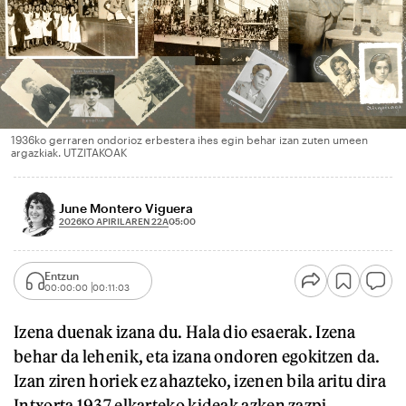
1936ko gerraren ondorioz erbestera ihes egin behar izan zuten umeen
argazkiak. UTZITAKOAK
June Montero Viguera
2026KO APIRILAREN 22A
05:00
Entzun
00:00:00
00:11:03
Izena duenak izana du. Hala dio esaerak. Izena
behar da lehenik, eta izana ondoren egokitzen da.
Izan ziren horiek ez ahazteko, izenen bila aritu dira
Intxorta 1937 elkarteko kideak azken zazpi