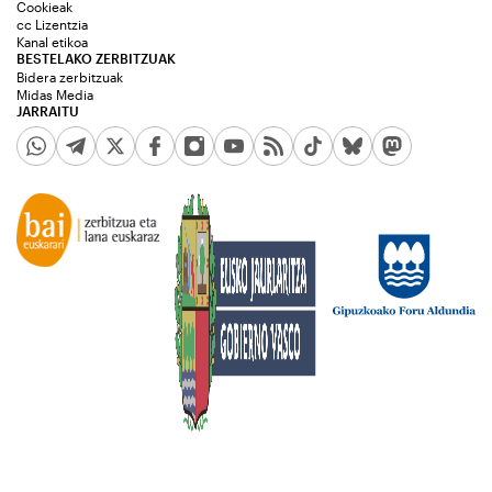
Cookieak
cc Lizentzia
Kanal etikoa
BESTELAKO ZERBITZUAK
Bidera zerbitzuak
Midas Media
JARRAITU