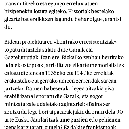
transmititzeko eta egungo errefuxiatuen
bizipenekin lotura egiteko. Historiak bestelako
gizarte bat eraikitzen lagundu behar digu», erantsi
du.
Bidean proiektuaren «kontrako erresistentziak»
topatu dituztela salatu dute Garaik eta
Gaztelurrutiak. Izan ere, Bizkaiko zenbait herritako
udalek oztopoak jarri dituzte elkarte memorialistek
eskatu dietenean 1935eko eta 1940ko erroldak
erakusteko eta gerrako umeen zerrendak sarean
jartzeko. Datuen babeserako legea aitzakia gisa
erabili izana leporatu die Garaik, eta gogor
mintzatu zaie udaletako agintariei: «Baina zer
zentzu du lege hori aipatzeak jakinda orain dela 90
urte Eusko Jaurlaritzak ume guztien edo gehienen
izenak argitaratu zituela? Ez dakite frankismoak