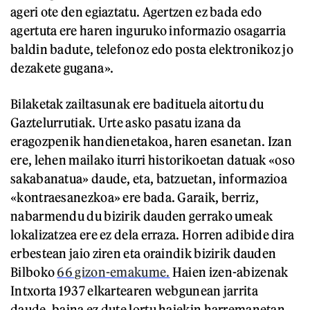
ageri ote den egiaztatu. Agertzen ez bada edo
agertuta ere haren inguruko informazio osagarria
baldin badute, telefonoz edo posta elektronikoz jo
dezakete gugana».
Bilaketak zailtasunak ere badituela aitortu du
Gaztelurrutiak. Urte asko pasatu izana da
eragozpenik handienetakoa, haren esanetan. Izan
ere, lehen mailako iturri historikoetan datuak «oso
sakabanatua» daude, eta, batzuetan, informazioa
«kontraesanezkoa» ere bada. Garaik, berriz,
nabarmendu du bizirik dauden gerrako umeak
lokalizatzea ere ez dela erraza. Horren adibide dira
erbestean jaio ziren eta oraindik bizirik dauden
Bilboko
66 gizon-emakume.
Haien izen-abizenak
Intxorta 1937 elkartearen webgunean jarrita
daude, baina ez dute lortu haiekin harremanetan