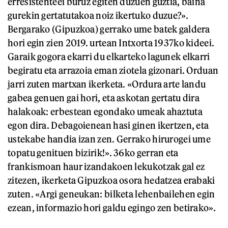
erresistenteei buruz egiten duzuen guztia, baina
gurekin gertatutakoa noiz ikertuko duzue?».
Bergarako (Gipuzkoa) gerrako ume batek galdera
hori egin zien 2019. urtean Intxorta 1937ko kideei.
Garaik gogora ekarri du elkarteko lagunek elkarri
begiratu eta arrazoia eman ziotela gizonari. Orduan
jarri zuten martxan ikerketa. «Ordura arte landu
gabea genuen gai hori, eta askotan gertatu dira
halakoak: erbestean egondako umeak ahaztuta
egon dira. Debagoienean hasi ginen ikertzen, eta
ustekabe handia izan zen. Gerrako hirurogei ume
topatu genituen bizirik!». 36ko gerran eta
frankismoan haur izandakoen lekukotzak gal ez
zitezen, ikerketa Gipuzkoa osora hedatzea erabaki
zuten. «Argi geneukan: bilketa lehenbailehen egin
ezean, informazio hori galdu egingo zen betirako».