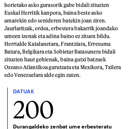
horietako asko gurasorik gabe bidali zituzten
Euskal Herritik kanpora, baina beste asko
amarekin edo senideren batekin joan ziren.
Jaurlaritzak, ordea, erbestera bakarrik joandako
umeen izenak eta adina baino ez zituen bildu.
Herrialde Katalanetara, Frantziara, Erresuma
Batura, Belgikara eta Sobietar Batasunera bidali
zituzten haur gehienak, baina gutxi batzuek
Ozeano Atlantikoa gurutzatu eta Mexikora, Txilera
edo Venezuelara alde egin zuten.
DATUAK
200
Durangaldeko zenbat ume erbesteratu