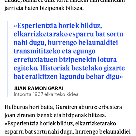
jarri eta haien bizipenak biltzea.
«Esperientzia horiek bilduz,
elkarrizketarako esparru bat sortu
nahi dugu, hurrengo belaunaldiei
transmititzeko eta egungo
errefuxiatuen bizipenekin lotura
egiteko. Historiak bestelako gizarte
bat eraikitzen lagundu behar digu»
JUAN RAMON GARAI
Intxorta 1937 elkarteko kidea
Helburua hori baita, Garairen aburuz: erbestera
joan zirenen izenak eta bizipenak biltzea.
«Esperientzia horiek bilduz, elkarrizketarako
esparru bat sortu nahi dugu, hurrengo belaunaldiei