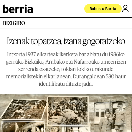
Babestu Berria
BIZIGIRO
Izenak topatzea, izana gogoratzeko
Intxorta 1937 elkarteak ikerketa bat abiatu du 1936ko
gerrako Bizkaiko, Arabako eta Nafarroako umeen izen
zerrenda osatzeko, tokian tokiko erakunde
memorialistekin elkarlanean. Durangaldean 530 haur
identifikatu dituzte jada.