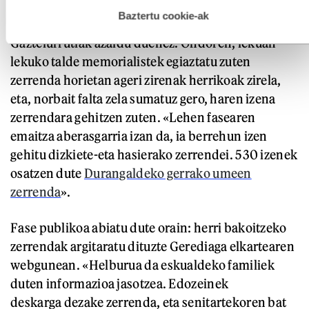
hau onartuz gero, teknologia hori erabiltzeko baimen
erroldetako informazioa bildu zuten, eta herri
esplizitua ematen diguzu.
Gehiago irakurri
Baztertu cookie-ak
bakoitzeko gerrako umeen zerrendak osatu,
Gaztelurrutiak azaldu duenez. Ondoren, lekuan
lekuko talde memorialistek egiaztatu zuten
zerrenda horietan ageri zirenak herrikoak zirela,
eta, norbait falta zela sumatuz gero, haren izena
zerrendara gehitzen zuten. «Lehen fasearen
emaitza aberasgarria izan da, ia berrehun izen
gehitu dizkiete-eta hasierako zerrendei. 530 izenek
osatzen dute
Durangaldeko gerrako umeen
zerrenda
».
Fase publikoa abiatu dute orain: herri bakoitzeko
zerrendak argitaratu dituzte Gerediaga elkartearen
webgunean. «Helburua da eskualdeko familiek
duten informazioa jasotzea. Edozeinek
deskarga dezake zerrenda, eta senitartekoren bat