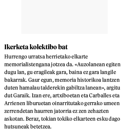
Ikerketa kolektibo bat
Hurrengo urratsa herrietako elkarte
memorialistengana jotzea da. «Auzolanean egiten
dugu lan, gu eragileak gara, baina ez gara langile
bakarrak. Gaur egun, memoria historikoa lantzen
duten hamalau talderekin gabiltza lanean», argitu
dut Garaik. Izan ere, artxiboetan eta Carballes eta
Arrienen liburuetan oinarritutako gerrako umeen
zerrendetan haurren jatorria ez zen zehazten
askotan. Beraz, tokian tokiko elkarteen esku dago
hutsuneak betetzea.