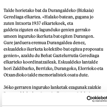
Talde horietako bat da Durangaldeko (Bizkaia)
Gerediaga elkartea. «Halako batean, gugana jo
zuten Intxorta 1937 elkartekoek, eta
galdetu ziguten ea lagunduko genien gerrako
umeen inguruko ikerketa bat egiten Durangon.
Gure jarduera eremua Durangaldea denez,
eskualdeko ikerketa kolektibo bat egitea proposatu
genien», azaldu du Beñat Gaztelurrutia Gerediaga
elkarteko koordinatzaileak. Eskualdeko lantalde
hori Zaldibarko, Berrizko, Durangoko, Elorrioko eta
Otxandioko talde memorialistek osatu dute.
36ko gerraren inguruko lanketak ezagunak zaizkie
Durangaldeko herritarrei, elkarte guztiek baitute
beren «gertuko historia ikertzeko motiboren bat»,
Gaztelurrutiaren arabera. Besteak beste, Durango,