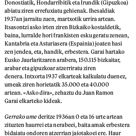
Donostiatik, Hondarribitik eta Irundik (Gipuzkoa)
abiatu ziren errefuxiatu gehienak. Ihesaldiak
1937an jarraitu zuen, martxotik urrira artean.
Itsasontzi asko irten ziren Bizkaiko kostaldetik,
baina, lurralde hori frankisten esku geratu zenean,
Kantabria eta Asturiasera (Espainia) joaten hasi
zen jendea, eta, handik, erbestera. Garai hartako
Eusko Jaurlaritzaren arabera, 150.115 bizkaitar,
arabar eta gipuzkoar atzerriratu ziren
denera. Intxorta 1937 elkarteak kalkulatu duenez,
umeak ziren horietatik 35.000 eta 40.000
artean. «Asko dira», zehaztu du Juan Ramon
Garai elkarteko kideak.
Gerrako ume
deritze 1936an 0 eta 16 urte artean
zituzten haurrei eta nerabeei, baita amak erbestera
bidaiatu ondoren atzerrian jaiotakoei ere. Haur