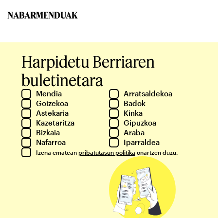
NABARMENDUAK
Harpidetu Berriaren
buletinetara
Mendia
Arratsaldekoa
Goizekoa
Badok
Astekaria
Kinka
Kazetaritza
Gipuzkoa
Bizkaia
Araba
Nafarroa
Iparraldea
Izena ematean
pribatutasun politika
onartzen duzu.