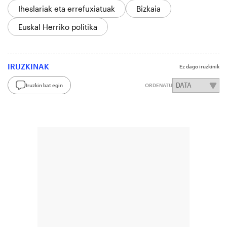
Iheslariak eta errefuxiatuak
Bizkaia
Euskal Herriko politika
IRUZKINAK
Ez dago iruzkinik
Iruzkin bat egin
ORDENATU