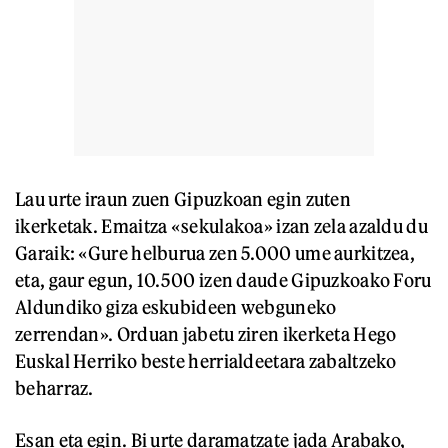
Lau urte iraun zuen Gipuzkoan egin zuten
ikerketak. Emaitza «sekulakoa» izan zela azaldu du
Garaik: «Gure helburua zen 5.000 ume aurkitzea,
eta, gaur egun, 10.500 izen daude Gipuzkoako Foru
Aldundiko giza eskubideen webguneko
zerrendan». Orduan jabetu ziren ikerketa Hego
Euskal Herriko beste herrialdeetara zabaltzeko
beharraz.
Esan eta egin. Bi urte daramatzate jada Arabako,