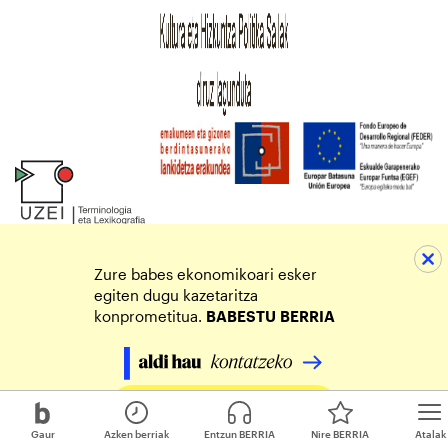
Zure babes ekonomikoari esker
egiten dugu kazetaritza
konprometitua.
BABESTU
BERRIA
Egin zure ekarpena
Gaur
Azken berriak
Entzun BERRIA
Nire BERRIA
Atalak