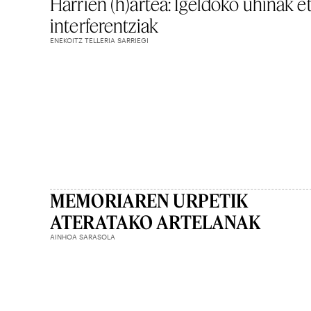
Harrien (h)artea: Igeldoko uhinak e
interferentziak
ENEKOITZ TELLERIA SARRIEGI
MEMORIAREN URPETIK
ATERATAKO ARTELANAK
AINHOA SARASOLA