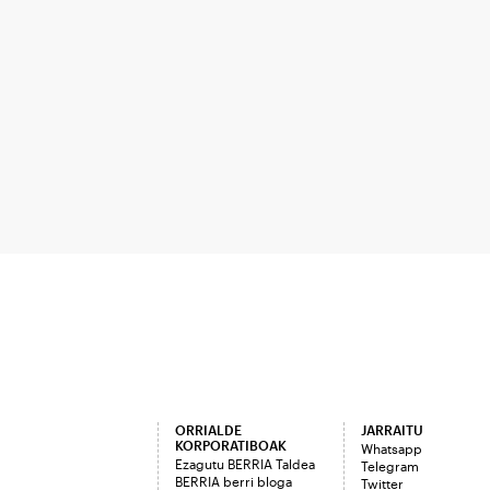
ORRIALDE
JARRAITU
KORPORATIBOAK
Whatsapp
Ezagutu BERRIA Taldea
Telegram
BERRIA berri bloga
Twitter