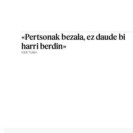
«Pertsonak bezala, ez daude bi
harri berdin»
IKER TUBIA