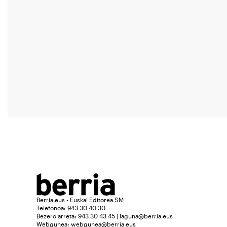
Berria.eus - Euskal Editorea SM
Telefonoa: 943 30 40 30
Bezero arreta: 943 30 43 45 | laguna@berria.eus
Webgunea:
webgunea@berria.eus