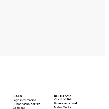
LEGEA
BESTELAKO
ZERBITZUAK
Lege informazioa
Bidera zerbitzuak
Pribatutasun politika
Midas Media
Cookieak