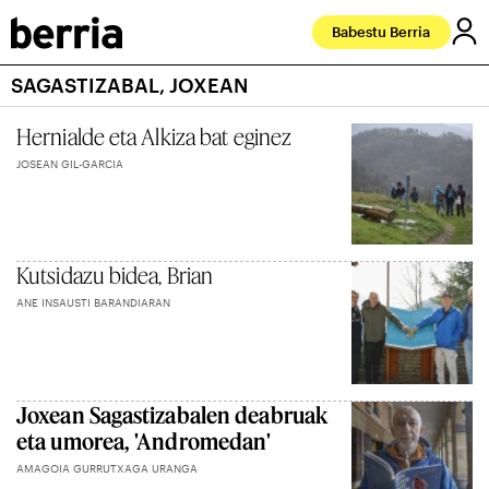
Babestu Berria
SAGASTIZABAL, JOXEAN
Hernialde eta Alkiza bat eginez
JOSEAN GIL-GARCIA
Kutsidazu bidea, Brian
ANE INSAUSTI BARANDIARAN
Joxean Sagastizabalen deabruak
eta umorea, 'Andromedan'
AMAGOIA GURRUTXAGA URANGA