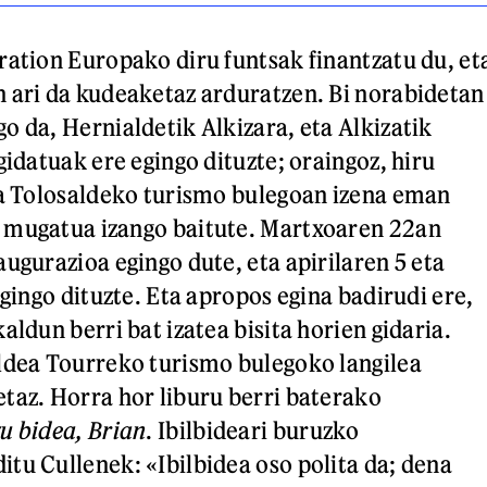
ration Europako diru funtsak finantzatu du, et
 ari da kudeaketaz arduratzen. Bi norabidetan
o da, Hernialdetik Alkizara, eta Alkizatik
gidatuak ere egingo dituzte; oraingoz, hiru
ta Tolosaldeko turismo bulegoan izena eman
 mugatua izango baitute. Martxoaren 22an
ugurazioa egingo dute, eta apirilaren 5 eta
egingo dituzte. Eta apropos egina badirudi ere,
aldun berri bat izatea bisita horien gidaria.
ldea Tourreko turismo bulegoko langilea
taz. Horra hor liburu berri baterako
u bidea, Brian
. Ibilbideari buruzko
tu Cullenek: «Ibilbidea oso polita da; dena