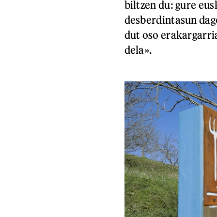
biltzen du: gure eu
desberdintasun dago
dut oso erakargarri
dela».