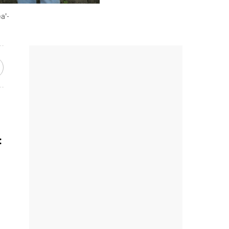
a'-
: