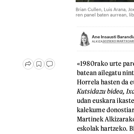
Brian Cullen, Luis Arana, Jox
ren panel baten aurrean, l
Ane Insausti Barandi
2025EKO MARTXOAR
ALKIZA
«1980rako urte pare 
batean ailegatu nint
Horrela hasten da e
Kutsidazu bidea, Ix
udan euskara ikaste
kalekume donostiar
Martinek Alkizarako
eskolak hartzeko. B