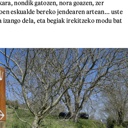
skara, nondik gatozen, nora goazen, zer
en eskualde bereko jendearen artean... uste
a izango dela, eta begiak irekitzeko modu bat