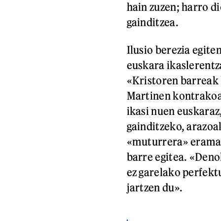
hain zuzen; harro di
gainditzea.
Ilusio berezia egite
euskara ikaslerentza
«Kristoren barreak 
Martinen kontrakoa 
ikasi nuen euskaraz,
gainditzeko, arazoa
«muturrera» eramate
barre egitea. «Deno
ez garelako perfek
jartzen du».