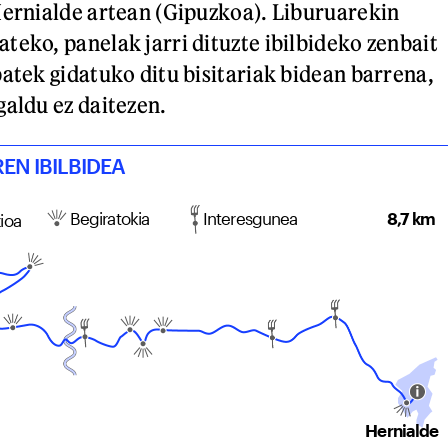
Hernialde artean (Gipuzkoa). Liburuarekin
teko, panelak jarri dituzte ibilbideko zenbait
batek gidatuko ditu bisitariak bidean barrena,
galdu ez daitezen.