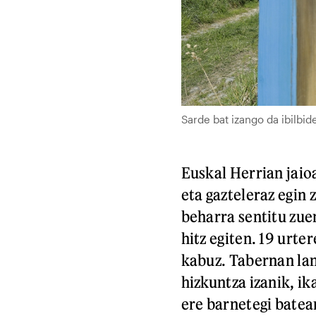
Sarde bat izango da ibilb
Euskal Herrian jaio
eta gazteleraz egin
beharra sentitu zue
hitz egiten. 19 urte
kabuz. Tabernan lan
hizkuntza izanik, ik
ere barnetegi batea