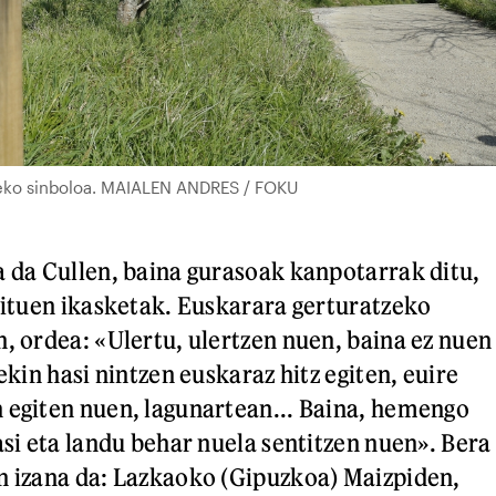
ideko sinboloa. MAIALEN ANDRES / FOKU
a da Cullen, baina gurasoak kanpotarrak ditu,
 zituen ikasketak. Euskarara gerturatzeko
n, ordea: «Ulertu, ulertzen nuen, baina ez nuen
rekin hasi nintzen euskaraz hitz egiten, euire
 egiten nuen, lagunartean... Baina, hemengo
asi eta landu behar nuela sentitzen nuen». Bera
n izana da: Lazkaoko (Gipuzkoa) Maizpiden,