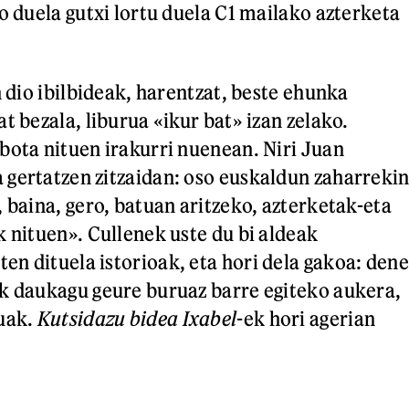
o duela gutxi lortu duela C1 mailako azterketa
n dio ibilbideak, harentzat, beste ehunka
t bezala, liburua «ikur bat» izan zelako.
bota nituen irakurri nuenean. Niri Juan
gertatzen zitzaidan: oso euskaldun zaharreki
 baina, gero, batuan aritzeko, azterketak-eta
k nituen». Cullenek uste du bi aldeak
n dituela istorioak, eta hori dela gakoa: dene
k daukagu geure buruaz barre egiteko aukera,
tuak.
Kutsidazu bidea Ixabel
-ek hori agerian