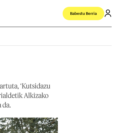
Babestu Berria
artuta, ‘Kutsidazu
rialdetik Alkizako
 da.