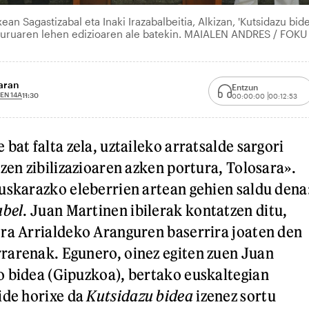
ean Sagastizabal eta Inaki Irazabalbeitia, Alkizan, 'Kutsidazu bide
iburuaren lehen edizioaren ale batekin. MAIALEN ANDRES / FOKU
aran
Entzun
EN 14A
11:30
00:00:00
00:12:53
bat falta zela, uztaileko arratsalde sargori
zen zibilizazioaren azken portura, Tolosara».
uskarazko eleberrien artean gehien saldu dena
abel
. Juan Martinen ibilerak kontatzen ditu,
ra Arrialdeko Aranguren baserrira joaten den
rarenak. Egunero, oinez egiten zuen Juan
 bidea (Gipuzkoa), bertako euskaltegian
ide horixe da
Kutsidazu bidea
izenez sortu