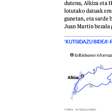
dutena, Alkiza eta 
lotutako datuak ema
gunetan, eta sarde 
Juan Martin bezala 