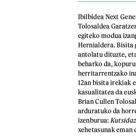
Ibilbidea Next Gene
Tolosaldea Garatzen
egiteko modua izang
Hernialdera. Bisita 
antolatu dituzte, e
beharko da, kopuru
herritarrentzako ina
12an bisita irekiak 
kasualitatea da eusk
Brian Cullen Tolosa
arduratuko da horre
izenburua:
Kutsidaz
xehetasunak eman di