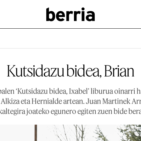
Kutsidazu bidea, Brian
alen ‘Kutsidazu bidea, Ixabel’ liburua oinarri h
 Alkiza eta Hernialde artean. Juan Martinek Ar
kaltegira joateko egunero egiten zuen bide bera