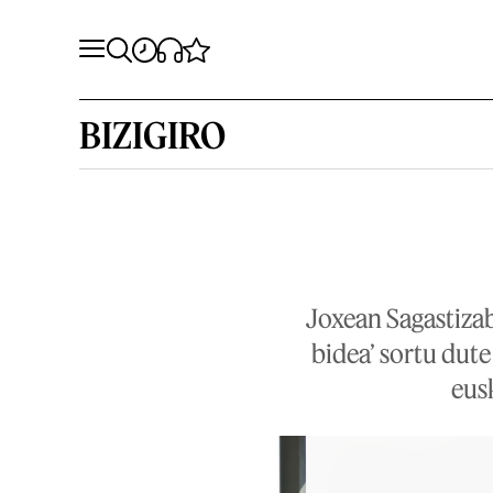
BIZIGIRO
Joxean Sagastizab
bidea’ sortu dute
eus