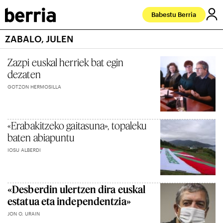
Babestu Berria
ZABALO, JULEN
Zazpi euskal herriek bat egin
dezaten
GOTZON HERMOSILLA
«Erabakitzeko gaitasuna», topaleku
baten abiapuntu
IOSU ALBERDI
«Desberdin ulertzen dira euskal
estatua eta independentzia»
JON O. URAIN