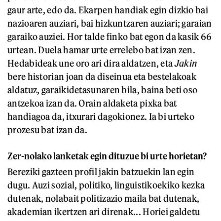
gaur arte, edo da. Ekarpen handiak egin dizkio bai
nazioaren auziari, bai hizkuntzaren auziari; garaian
garaiko auziei. Hor talde finko bat egon da kasik 66
urtean. Duela hamar urte errelebo bat izan zen.
Hedabideak une oro ari dira aldatzen, eta
Jakin
bere historian joan da diseinua eta bestelakoak
aldatuz, garaikidetasunaren bila, baina beti oso
antzekoa izan da. Orain aldaketa pixka bat
handiagoa da, itxurari dagokionez. Ia bi urteko
prozesu bat izan da.
Zer-nolako lanketak egin dituzue bi urte horietan?
Bereziki gazteen profil jakin batzuekin lan egin
dugu. Auzi sozial, politiko, linguistikoekiko kezka
dutenak, nolabait politizazio maila bat dutenak,
akademian ikertzen ari direnak... Horiei galdetu