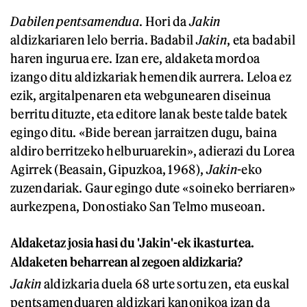
Dabilen pentsamendua
. Hori da
Jakin
aldizkariaren lelo berria. Badabil
Jakin
, eta badabil
haren ingurua ere. Izan ere, aldaketa mordoa
izango ditu aldizkariak hemendik aurrera. Leloa ez
ezik, argitalpenaren eta webgunearen diseinua
berritu dituzte, eta editore lanak beste talde batek
egingo ditu. «Bide berean jarraitzen dugu, baina
aldiro berritzeko helburuarekin», adierazi du Lorea
Agirrek (Beasain, Gipuzkoa, 1968),
Jakin
-eko
zuzendariak. Gaur egingo dute «soineko berriaren»
aurkezpena, Donostiako San Telmo museoan.
Aldaketaz josia hasi du 'Jakin'-ek ikasturtea.
Aldaketen beharrean al zegoen aldizkaria?
Jakin
aldizkaria duela 68 urte sortu zen, eta euskal
pentsamenduaren aldizkari kanonikoa izan da