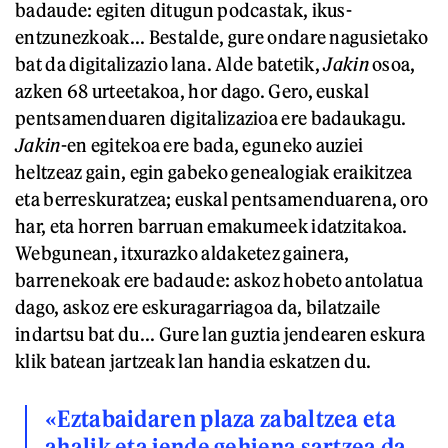
badaude: egiten ditugun podcastak, ikus-
entzunezkoak... Bestalde, gure ondare nagusietako
bat da digitalizazio lana. Alde batetik,
Jakin
osoa,
azken 68 urteetakoa, hor dago. Gero, euskal
pentsamenduaren digitalizazioa ere badaukagu.
Jakin
-en egitekoa ere bada, eguneko auziei
heltzeaz gain, egin gabeko genealogiak eraikitzea
eta berreskuratzea; euskal pentsamenduarena, oro
har, eta horren barruan emakumeek idatzitakoa.
Webgunean, itxurazko aldaketez gainera,
barrenekoak ere badaude: askoz hobeto antolatua
dago, askoz ere eskuragarriagoa da, bilatzaile
indartsu bat du... Gure lan guztia jendearen eskura
klik batean jartzeak lan handia eskatzen du.
«Eztabaidaren plaza zabaltzea eta
ahalik eta jende gehiena sartzea da