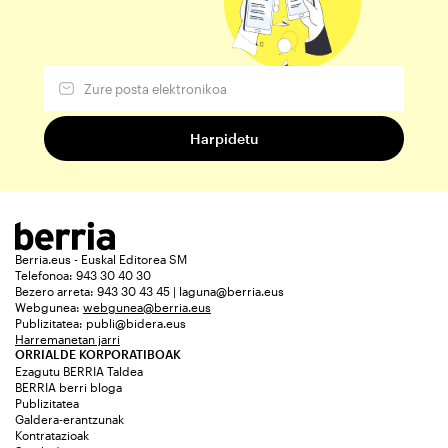
Berria.eus - Euskal Editorea SM
Telefonoa: 943 30 40 30
Bezero arreta: 943 30 43 45 | laguna@berria.eus
Webgunea:
webgunea@berria.eus
Publizitatea:
publi@bidera.eus
Harremanetan jarri
ORRIALDE KORPORATIBOAK
Ezagutu BERRIA Taldea
BERRIA berri bloga
Publizitatea
Galdera-erantzunak
Kontratazioak