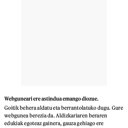
Webguneari ere astindua emango diozue.
Goitik behera aldatu eta berrantolatuko dugu. Gure
webgunea berezia da. Aldizkariaren beraren
edukiak egoteaz gainera, gauza gehiago ere