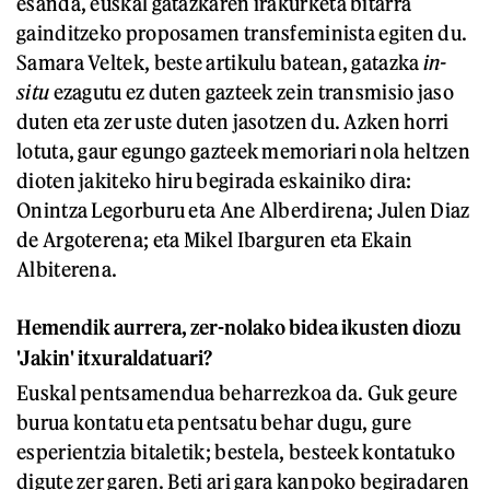
esanda, euskal gatazkaren irakurketa bitarra
gainditzeko proposamen transfeminista egiten du.
Samara Veltek, beste artikulu batean, gatazka
in-
situ
ezagutu ez duten gazteek zein transmisio jaso
duten eta zer uste duten jasotzen du. Azken horri
lotuta, gaur egungo gazteek memoriari nola heltzen
dioten jakiteko hiru begirada eskainiko dira:
Onintza Legorburu eta Ane Alberdirena; Julen Diaz
de Argoterena; eta Mikel Ibarguren eta Ekain
Albiterena.
Hemendik aurrera, zer-nolako bidea ikusten diozu
'Jakin' itxuraldatuari?
Euskal pentsamendua beharrezkoa da. Guk geure
burua kontatu eta pentsatu behar dugu, gure
esperientzia bitaletik; bestela, besteek kontatuko
digute zer garen. Beti ari gara kanpoko begiradaren