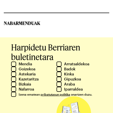
NABARMENDUAK
Harpidetu Berriaren
buletinetara
Mendia
Arratsaldekoa
Goizekoa
Badok
Astekaria
Kinka
Kazetaritza
Gipuzkoa
Bizkaia
Araba
Nafarroa
Iparraldea
Izena ematean
pribatutasun politika
onartzen duzu.