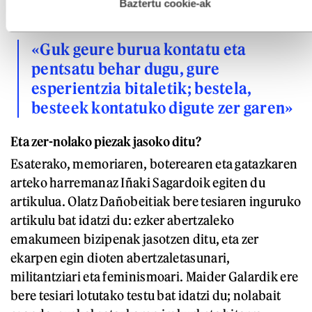
esplizitua ematen diguzu.
Gehiago irakurri
Baztertu cookie-ak
gatazka nazional gisa definituz.
«Guk geure burua kontatu eta
pentsatu behar dugu, gure
esperientzia bitaletik; bestela,
besteek kontatuko digute zer garen»
Eta zer-nolako piezak jasoko ditu?
Esaterako, memoriaren, boterearen eta gatazkaren
arteko harremanaz Iñaki Sagardoik egiten du
artikulua. Olatz Dañobeitiak bere tesiaren inguruko
artikulu bat idatzi du: ezker abertzaleko
emakumeen bizipenak jasotzen ditu, eta zer
ekarpen egin dioten abertzaletasunari,
militantziari eta feminismoari. Maider Galardik ere
bere tesiari lotutako testu bat idatzi du; nolabait