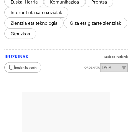
Euskal Herria
Komunikazioa
Prentsa
Internet eta sare sozialak
Zientzia eta teknologia
Giza eta gizarte zientziak
Gipuzkoa
IRUZKINAK
Ez dago iruzkinik
Iruzkin bat egin
ORDENATU