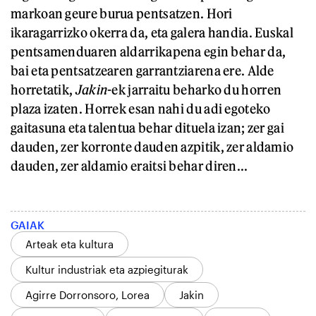
markoan geure burua pentsatzen. Hori
ikaragarrizko okerra da, eta galera handia. Euskal
pentsamenduaren aldarrikapena egin behar da,
bai eta pentsatzearen garrantziarena ere. Alde
horretatik,
Jakin
-ek jarraitu beharko du horren
plaza izaten. Horrek esan nahi du adi egoteko
gaitasuna eta talentua behar dituela izan; zer gai
dauden, zer korronte dauden azpitik, zer aldamio
dauden, zer aldamio eraitsi behar diren...
GAIAK
Arteak eta kultura
Kultur industriak eta azpiegiturak
Agirre Dorronsoro, Lorea
Jakin