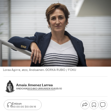
Lorea Agirre, atzo, Andoainen. GORKA RUBIO / FOKU
Amaia Jimenez Larrea
2024KO URRIAREN 10A
ANDOAIN
05:10
Entzun
00:00:00
00:09:16