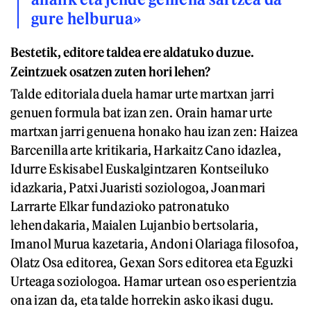
gure helburua»
Bestetik, editore taldea ere aldatuko duzue.
Zeintzuek osatzen zuten hori lehen?
Talde editoriala duela hamar urte martxan jarri
genuen formula bat izan zen. Orain hamar urte
martxan jarri genuena honako hau izan zen: Haizea
Barcenilla arte kritikaria, Harkaitz Cano idazlea,
Idurre Eskisabel Euskalgintzaren Kontseiluko
idazkaria, Patxi Juaristi soziologoa, Joanmari
Larrarte Elkar fundazioko patronatuko
lehendakaria, Maialen Lujanbio bertsolaria,
Imanol Murua kazetaria, Andoni Olariaga filosofoa,
Olatz Osa editorea, Gexan Sors editorea eta Eguzki
Urteaga soziologoa. Hamar urtean oso esperientzia
ona izan da, eta talde horrekin asko ikasi dugu.