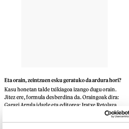
Eta orain, zeintzuen esku geratuko da ardura hori?
Kasu honetan talde txikiagoa izango dugu orain.
Jitez ere, formula desberdina da. Oraingoak dira:
Garazi Arrula idazle eta editorea; Iratxe Retolaza
literatur kritikari eta idazlea; Cira Crespo
historialaria, kanpo-barne begirada oso
interesgarria eskaintzen duena; Sustrai Colina