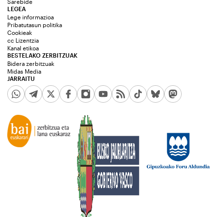
Sarebide
LEGEA
Lege informazioa
Pribatutasun politika
Cookieak
cc Lizentzia
Kanal etikoa
BESTELAKO ZERBITZUAK
Bidera zerbitzuak
Midas Media
JARRAITU