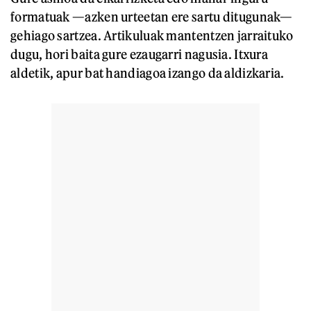
formatuak —azken urteetan ere sartu ditugunak—
gehiago sartzea. Artikuluak mantentzen jarraituko
dugu, hori baita gure ezaugarri nagusia. Itxura
aldetik, apur bat handiagoa izango da aldizkaria.