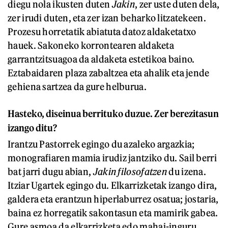
diegu nola ikusten duten
Jakin
, zer uste duten dela,
zer irudi duten, eta zer izan beharko litzatekeen.
Prozesu horretatik abiatuta datoz aldaketatxo
hauek. Sakoneko korrontearen aldaketa
garrantzitsuagoa da aldaketa estetikoa baino.
Eztabaidaren plaza zabaltzea eta ahalik eta jende
gehiena sartzea da gure helburua.
Hasteko, diseinua berrituko duzue. Zer berezitasun
izango ditu?
Irantzu Pastorrek egingo du azaleko argazkia;
monografiaren mamia irudiz jantziko du. Sail berri
bat jarri dugu abian,
Jakin filosofatzen
du izena.
Itziar Ugartek egingo du. Elkarrizketak izango dira,
galdera eta erantzun hiperlaburrez osatua; jostaria,
baina ez horregatik sakontasun eta mamirik gabea.
Gure asmoa da elkarrizketa edo mahai-inguru