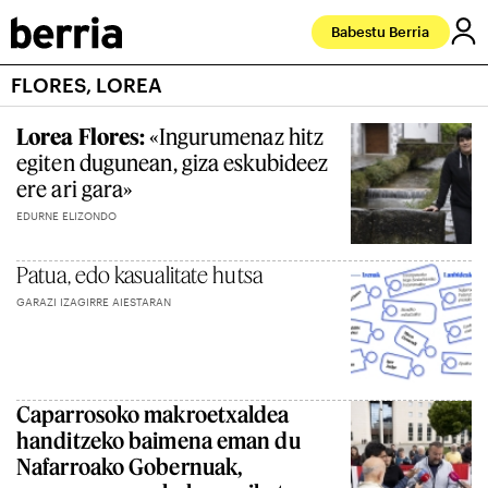
Babestu Berria
FLORES, LOREA
Lorea Flores:
«Ingurumenaz hitz
egiten dugunean, giza eskubideez
ere ari gara»
EDURNE ELIZONDO
Patua, edo kasualitate hutsa
GARAZI IZAGIRRE AIESTARAN
Caparrosoko makroetxaldea
handitzeko baimena eman du
Nafarroako Gobernuak,