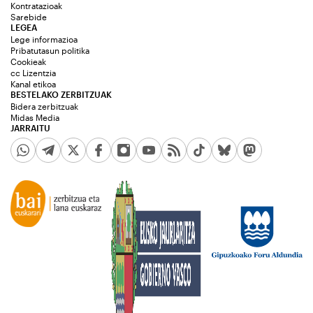
Kontratazioak
Sarebide
LEGEA
Lege informazioa
Pribatutasun politika
Cookieak
cc Lizentzia
Kanal etikoa
BESTELAKO ZERBITZUAK
Bidera zerbitzuak
Midas Media
JARRAITU