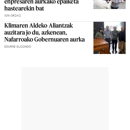
enpresaren aurkako epaiketa
hastearekin bat
ION ORZAIZ
Klimaren Aldeko Aliantzak
auzitara jo du, azkenean,
Nafarroako Gobernuaren aurka
EDURNE ELIZONDO