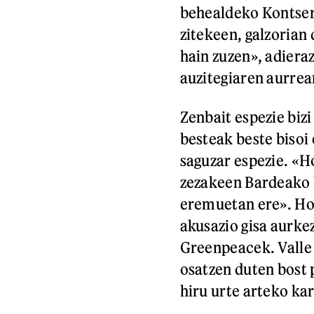
behealdeko Kontser
zitekeen, galzorian
hain zuzen», adiera
auzitegiaren aurrea
Zenbait espezie biz
besteak beste bisoi
saguzar espezie. «Ho
zezakeen Bardeako 
eremuetan ere». Hor
akusazio gisa aurke
Greenpeacek. Valle
osatzen duten bost 
hiru urte arteko ka