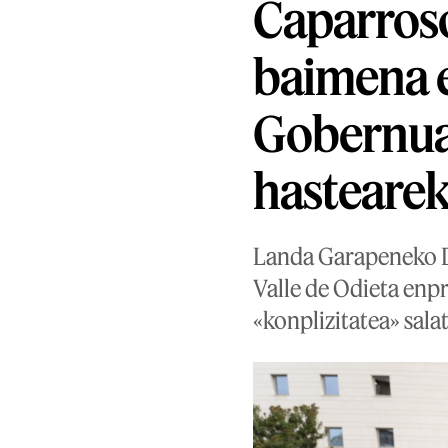
Caparros
baimena 
Gobernua
hastearek
Landa Garapeneko 
Valle de Odieta enp
«konplizitatea» sala