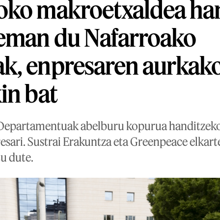
oko makroetxaldea ha
eman du Nafarroako
k, enpresaren aurkako
in bat
Departamentuak abelburu kopurua handitzek
resari. Sustrai Erakuntza eta Greenpeace elka
tu dute.