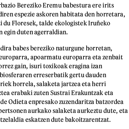
bazio Bereziko Eremu babestura ere irits
 diren espezie askoren habitata den horretara,
zi du Floresek, talde ekologistek Iruñeko
n egin duten agerraldian.
i dira babes bereziko naturgune horretan,
 europarra, apoarmatu europarra eta zenbait
rrez gain, isuri toxikoak eragina izan
biosferaren erreserbatik gertu dauden
iek horrela, salaketa jartzea eta herri
ztea erabaki zuten Sustrai Erakuntzak eta
 de Odieta enpresako zuzendaritza batzordea
pertsonen aurkako salaketa aurkeztu dute, eta
rtzelaldia eskatzen dute bakoitzarentzat.