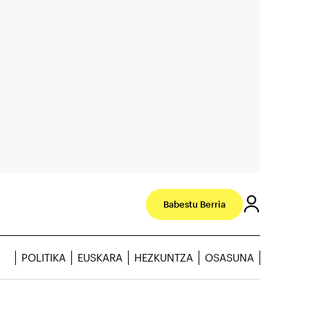
Babestu Berria
POLITIKA
EUSKARA
HEZKUNTZA
OSASUNA