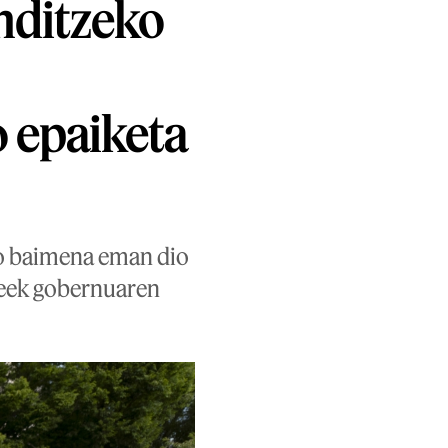
nditzeko
 epaiketa
o baimena eman dio
rteek gobernuaren