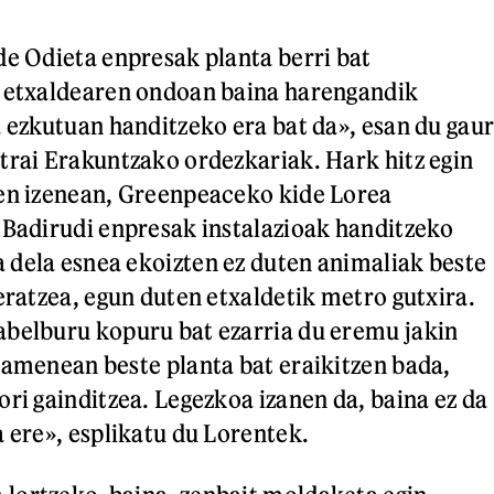
de Odieta enpresak planta berri bat
o etxaldearen ondoan baina harengandik
a ezkutuan handitzeko era bat da», esan du gau
trai Erakuntzako ordezkariak. Hark hitz egin
ren izenean, Greenpeaceko kide Lorea
«Badirudi enpresak instalazioak handitzeko
dela esnea ekoizten ez duten animaliak beste
teratzea, egun duten etxaldetik metro gutxira.
abelburu kopuru bat ezarria du eremu jakin
damenean beste planta bat eraikitzen bada,
ori gainditzea. Legezkoa izanen da, baina ez da
a ere», esplikatu du Lorentek.