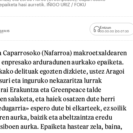
paiketa hasi aurretik. IÑIGO URIZ / FOKU
Entzun
2A
11:15
00:00:00
00:07:30
da Caparrosoko (Nafarroa) makroetxaldearen
ta enpresako arduradunen aurkako epaiketa.
ko delituak egozten dizkiete, ustez Aragoi
isuri eta inguruko nekazaritza lurrak
trai Erakuntza eta Greenpeace talde
en salaketa, eta haiek osatzen dute herri
dugarria» espero dute bi elkarteek, ez soilik
en aurka, baizik eta abeltzaintza eredu
tsiboen aurka. Epaiketa hastear zela, baina,