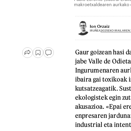
makroetxaldearen aurkako e
Ion Orzaiz
2025EKO IRAILAREN 
IRUÑEA
Gaur goizean hasi 
jabe Valle de Odie
Ingurumenaren aurka
ibaira gai toxikoak 
kutsatzeagatik. Sus
ekologistek egin zut
akusazioa. «Epai ere
enpresaren jardunar
industrial eta inten