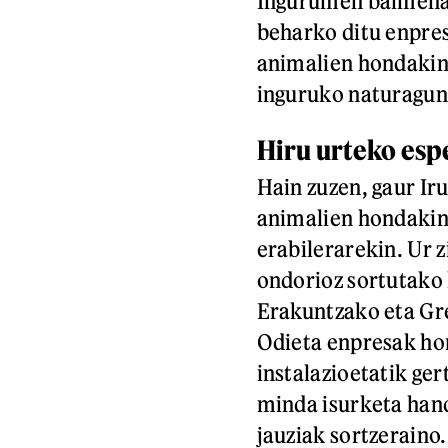
Ingurumen baimena 
beharko ditu enpres
animalien hondakin
inguruko naturagune
Hiru urteko esp
Hain zuzen, gaur Ir
animalien hondakin
erabilerarekin. Ur 
ondorioz sortutako 
Erakuntzako eta Gr
Odieta enpresak ho
instalazioetatik ge
minda isurketa hand
jauziak sortzeraino