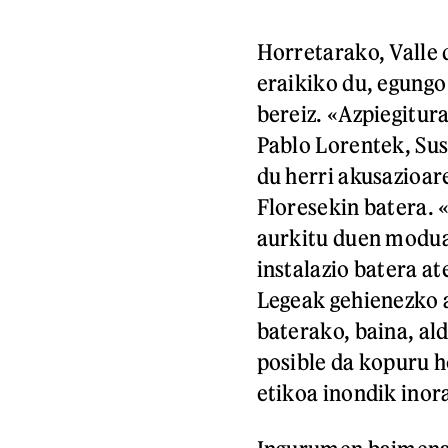
Horretarako, Valle 
eraikiko du, egung
bereiz. «Azpiegitur
Pablo Lorentek, Sus
du herri akusazioa
Floresekin batera. 
aurkitu duen modua 
instalazio batera a
Legeak gehienezko 
baterako, baina, al
posible da kopuru h
etikoa inondik inor