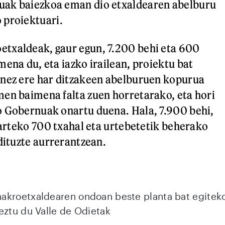
ak baiezkoa eman dio etxaldearen abelburu
 proiektuari.
txaldeak, gaur egun, 7.200 behi eta 600
mena du, eta iazko irailean, proiektu bat
enez ere har ditzakeen abelburuen kopurua
en baimena falta zuen horretarako, eta hori
o Gobernuak onartu duena. Hala, 7.900 behi,
e arteko 700 txahal eta urtebetetik beherako
 dituzte aurrerantzean.
akroetxaldearen ondoan beste planta bat egitek
eztu du Valle de Odietak