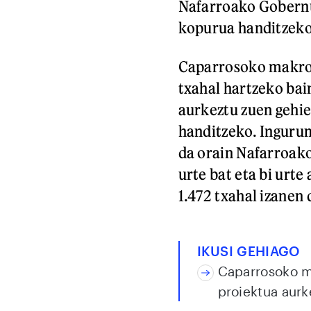
Nafarroako Gobernu
kopurua handitzeko
Caparrosoko makroe
txahal hartzeko bai
aurkeztu zuen gehi
handitzeko. Ingurum
da orain Nafarroak
urte bat eta bi urt
1.472 txahal izanen
IKUSI GEHIAGO
Caparrosoko m
proiektua aurk