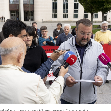
kuntza) eta Lorea Flores (Greenpeace), Caparrosoko