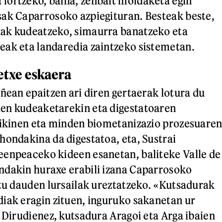
lortzeko, baina, zenbait moldaketa egin
ak Caparrosoko azpiegituran. Besteak beste,
ak kudeatzeko, simaurra banatzeko eta
ak eta landaredia zaintzeko sistemetan.
etxe eskaera
uñean epaitzen ari diren gertaerak lotura du
en kudeaketarekin eta digestatoaren
zikinen eta minden biometanizazio prozesuare
hondakina da digestatoa, eta, Sustrai
eenpeaceko kideen esanetan, baliteke Valle de
ndakin huraxe erabili izana Caparrosoko
rtu dauden lursailak ureztatzeko. «Kutsadurak
iak eragin zituen, inguruko sakanetan ur
. Dirudienez, kutsadura Aragoi eta Arga ibaien