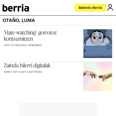
Babestu Berria
OTAÑO, LUMA
'Hate-watching': gorrotoz
kontsumitzen
UNAI ETXENAUSIA URIBARREN
Zaindu hilerri digitalak
NEREA INTXAUSTI CASTIÑEIRA