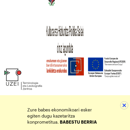
Zure babes ekonomikoari esker
egiten dugu kazetaritza
konprometitua.
BABESTU BERRIA