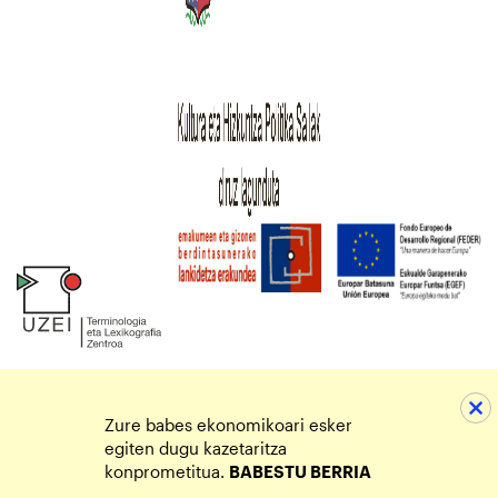
Zure babes ekonomikoari esker
egiten dugu kazetaritza
konprometitua.
BABESTU BERRIA