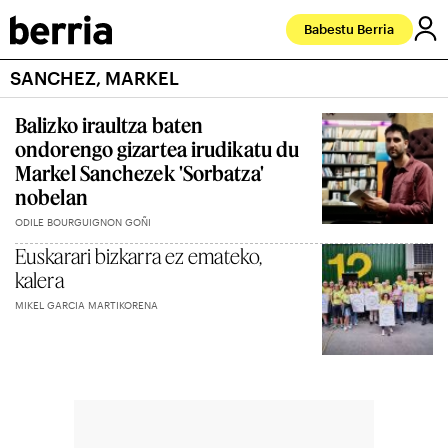
Babestu Berria
SANCHEZ, MARKEL
Balizko iraultza baten
ondorengo gizartea irudikatu du
Markel Sanchezek 'Sorbatza'
nobelan
ODILE BOURGUIGNON GOÑI
Euskarari bizkarra ez emateko,
kalera
MIKEL GARCIA MARTIKORENA