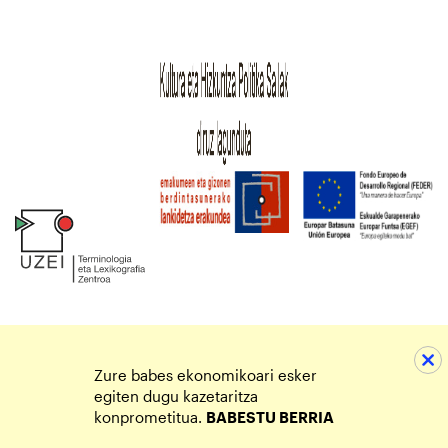
Zure babes ekonomikoari esker
egiten dugu kazetaritza
konprometitua.
BABESTU BERRIA