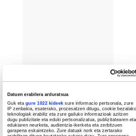
Datuen erabilera arduratsua
Guk eta
gure 1022 kideek
sure informacio pertsonala, zure
IP zenbakia, esaterako, prozesatzen ditugu, cookie bezalak
teknologiak erabiliz eta zure gailuko informazioak azitzen
dugu publizitate eta eduki pertsonalizatua, publizitatearen eta
edukiaren neurketa, audientzia-ikerketa eta zerbitzuen
garapena eskaintzeko. Zure datuak nork eta zertarako
erabiltzen dituen hautatzeko aukera duzu. Zure onespena