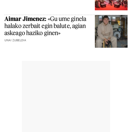
Aimar Jimenez:
«Gu ume ginela
halako zerbait egin balute, agian
askeago haziko ginen»
UNAI ZUBELDIA