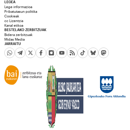
LEGEA
Lege informazioa
Pribatutasun politika
Cookieak
cc Lizentzia
Kanal etikoa
BESTELAKO ZERBITZUAK
Bidera zerbitzuak
Midas Media
JARRAITU