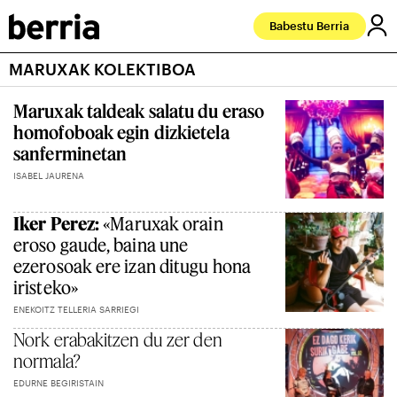
Babestu Berria
MARUXAK KOLEKTIBOA
Maruxak taldeak salatu du eraso
homofoboak egin dizkietela
sanferminetan
ISABEL JAURENA
Iker Perez:
«Maruxak orain
eroso gaude, baina une
ezerosoak ere izan ditugu hona
iristeko»
ENEKOITZ TELLERIA SARRIEGI
Nork erabakitzen du zer den
normala?
EDURNE BEGIRISTAIN