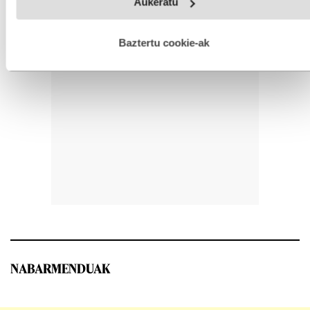
Aukeratu
fitxategiak erabiltzen ditu. Zure esperientzia eta zerbitzuak
hobetzeko asmoz, cookie teknologiaz baliatzen gara. Ohar
hau onartuz gero, teknologia hori erabiltzeko baimen
esplizitua ematen diguzu.
Gehiago irakurri
Baztertu cookie-ak
NABARMENDUAK