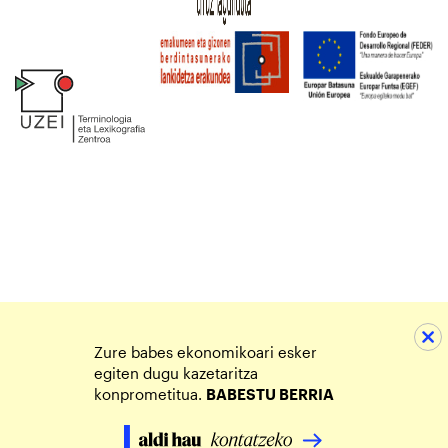
Zure babes ekonomikoari esker
egiten dugu kazetaritza
konprometitua.
BABESTU BERRIA