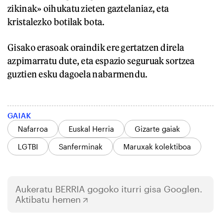
zikinak» oihukatu zieten gaztelaniaz, eta
kristalezko botilak bota.
Gisako erasoak oraindik ere gertatzen direla
azpimarratu dute, eta espazio seguruak sortzea
guztien esku dagoela nabarmendu.
GAIAK
Nafarroa
Euskal Herria
Gizarte gaiak
LGTBI
Sanferminak
Maruxak kolektiboa
Aukeratu
BERRIA
gogoko iturri gisa Googlen.
Aktibatu hemen