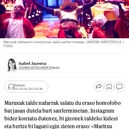
Maruxak taldearen kontzertua, iazko sanferminetan. JAGOBA MANTEROLA /
FOKU
Isabel Jaurena
2026KO UZTAILAREN 7A
19:30
Entzun
00:00:00
00:00:38
Maruxak talde nafarrak salatu du eraso homofobo
bat jasan dutela bart sanferminetan. Instagram
bidez kontatu dutenez, bi gizonek taldeko kideei
eta bertze bi laguni egin zieten eraso: «Maritxu