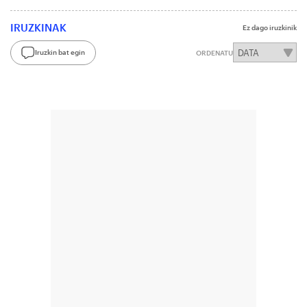
IRUZKINAK
Ez dago iruzkinik
Iruzkin bat egin
ORDENATU