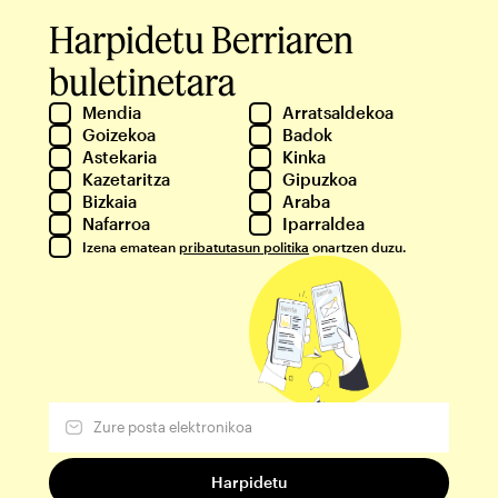
Harpidetu Berriaren
buletinetara
Mendia
Arratsaldekoa
Goizekoa
Badok
Astekaria
Kinka
Kazetaritza
Gipuzkoa
Bizkaia
Araba
Nafarroa
Iparraldea
Izena ematean
pribatutasun politika
onartzen duzu.