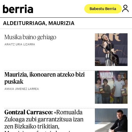
Babestu Berria
ALDEITURRIAGA, MAURIZIA
Musika baino gehiago
ARAITZ URIA LIZARRA
Maurizia, ikonoaren atzeko bizi
puskak
AMAIA JIMENEZ LARREA
Gontzal Carrasco:
«Romualda
Zuloaga zubi garrantzitsua izan
zen Bizkaiko trikitian,