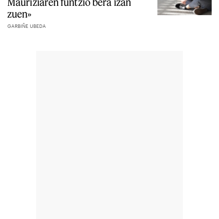
Mauriziaren funtzio bera izan
zuen»
GARBIÑE UBEDA