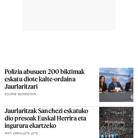
Polizia abusuen 200 biktimak
eskatu diote kalte-ordaina
Jaurlaritzari
EDURNE BEGIRISTAIN
Jaurlaritzak Sanchezi eskatuko
dio presoak Euskal Herrira eta
ingurura ekartzeko
IRATI URDALLETA LETE