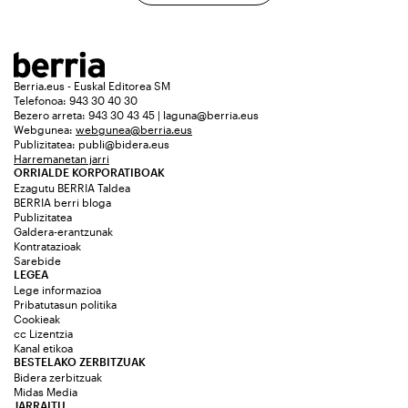
Berria.eus - Euskal Editorea SM
Telefonoa: 943 30 40 30
Bezero arreta: 943 30 43 45 | laguna@berria.eus
Webgunea:
webgunea@berria.eus
Publizitatea:
publi@bidera.eus
Harremanetan jarri
ORRIALDE KORPORATIBOAK
Ezagutu BERRIA Taldea
BERRIA berri bloga
Publizitatea
Galdera-erantzunak
Kontratazioak
Sarebide
LEGEA
Lege informazioa
Pribatutasun politika
Cookieak
cc Lizentzia
Kanal etikoa
BESTELAKO ZERBITZUAK
Bidera zerbitzuak
Midas Media
JARRAITU