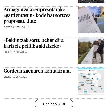
Armagintzako enpresetarako
«gardentasun» kode bat sortzea
proposatu dute
GOTZON HERMOSILLA
«Baldintzak sortu behar dira
kartzela politika aldatzeko»
ENEKOITZ ESNAOLA
Gordean zuenaren kontakizuna
ENEKOITZ ESNAOLA
Gehiago ikusi