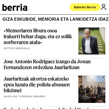
Babestu Berria
GIZA ESKUBIDE, MEMORIA ETA LANKIDETZA IDAZ
«Memoriaren liburu osoa
irakurri behar dugu, eta ez soilik
norberaren atala»
GOTZON HERMOSILLA
Jose Antonio Rodriguez izango da Jonan
Fernandezen ordezkoa Jaurlaritzan
Jaurlaritzak aitortza eskatzeko
epea luzatu die polizia abusuen
biktimei
MADDI ANE TXOPERENA IRIBARREN