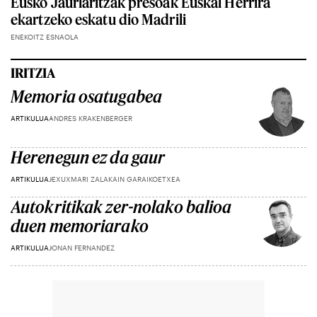
Eusko Jaurlaritzak presoak Euskal Herrira
ekartzeko eskatu dio Madrili
ENEKOITZ ESNAOLA
IRITZIA
Memoria osatugabea
ARTIKULUA
ANDRES KRAKENBERGER
Herenegun ez da gaur
ARTIKULUA
JEXUXMARI ZALAKAIN GARAIKOETXEA
Autokritikak zer-nolako balioa
duen memoriarako
ARTIKULUA
JONAN FERNANDEZ