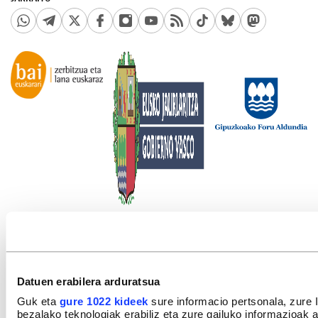
Datuen erabilera arduratsua
Guk eta
gure 1022 kideek
sure informacio pertsonala, zure 
bezalako teknologiak erabiliz eta zure gailuko informazioak a