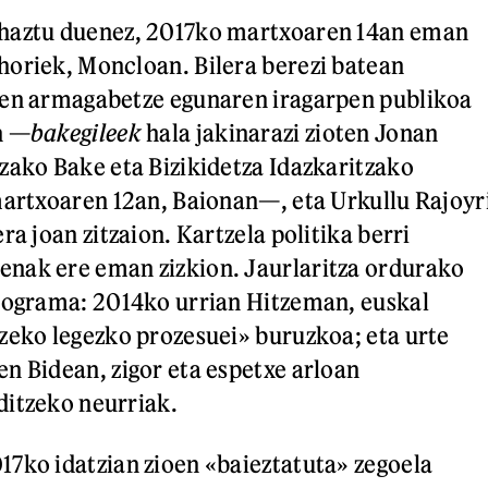
haztu duenez, 2017ko martxoaren 14an eman
oriek, Moncloan. Bilera berezi batean
ren armagabetze egunaren iragarpen publikoa
n —
bakegileek
hala jakinarazi zioten Jonan
zako Bake eta Bizikidetza Idazkaritzako
martxoaren 12an, Baionan—, eta Urkullu Rajoyr
ra joan zitzaion. Kartzela politika berri
nak ere eman zizkion. Jaurlaritza ordurako
programa: 2014ko urrian Hitzeman, euskal
zeko legezko prozesuei» buruzkoa; eta urte
n Bidean, zigor eta espetxe arloan
ditzeko neurriak.
7ko idatzian zioen «baieztatuta» zegoela