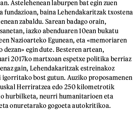
an. Astelehenean laburpen bat egin zuen
a fundazioan, baina Lehendakaritzak txostena
henean zabaldu. Sarean badago orain,
esanetan, iazko abenduaren 10ean bukatu
deen Nazioarteko Egunean, eta «memoriaren
o dezan» egin dute. Besteren artean,
ari 2017ko martxoan espetxe politika berriaz
naz gain, Lehendakaritzak estreinakoz
i igorritako bost gutun. Auziko proposamenen
Euskal Herriratzea edo 250 kilometrotik
 hurbilketa, neurri humanitarioen eta
eta onuretarako gogoeta autokritikoa.