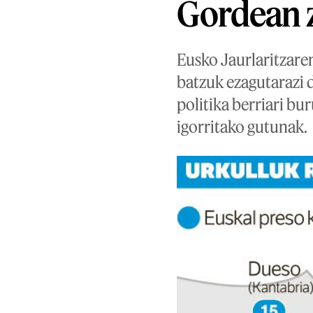
Gordean 
Eusko Jaurlaritzar
batzuk ezagutarazi 
politika berriari b
igorritako gutunak.