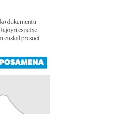
uzko dokumentu
Rajoyri espetxe
n euskal presoei