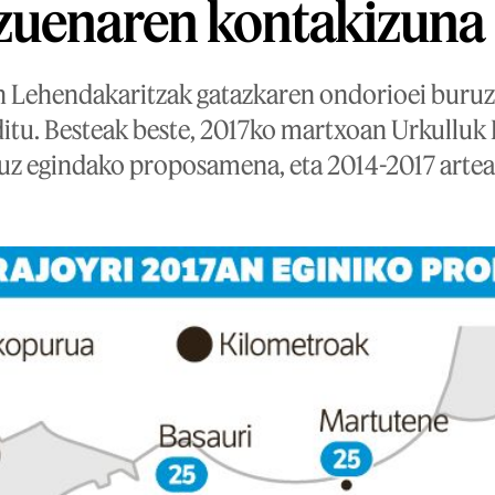
zuenaren kontakizuna
en Lehendakaritzak gatazkaren ondorioei bur
ditu. Besteak beste, 2017ko martxoan Urkulluk 
uruz egindako proposamena, eta 2014-2017 artea