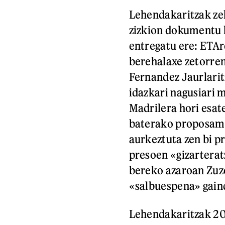
Lehendakaritzak ze
zizkion dokumentu h
entregatu ere: ETA
berehalaxe zetorre
Fernandez Jaurlarit
idazkari nagusiari 
Madrilera hori esate
baterako proposame
aurkeztuta zen bi 
presoen «gizarterat
bereko azaroan Zuze
«salbuespena» gain
Lehendakaritzak 201