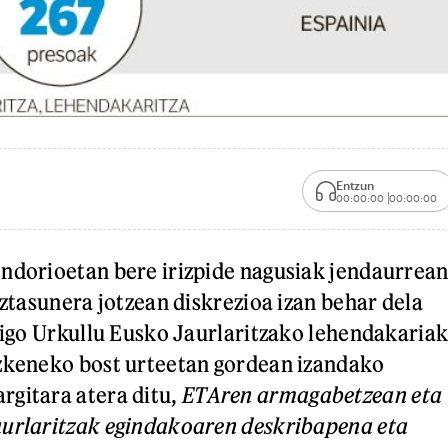
Entzun
00:00:00
00:00:00
ndorioetan bere irizpide nagusiak jendaurrea
aztasunera jotzean diskrezioa izan behar dela
Iñigo Urkullu Eusko Jaurlaritzako lehendakariak
azkeneko bost urteetan gordean izandako
rgitara atera ditu,
ETAren armagabetzean eta
aurlaritzak egindakoaren deskribapena eta