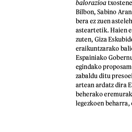
balorazioa
txostene
Bilbon, Sabino Aran
bera ez zuen astele
asteartetik. Haien 
zuten, Giza Eskubi
eraikuntzarako bali
Espainiako Gobernu
egindako proposame
zabaldu ditu presoe
artean ardatz dira 
beherako eremurako
legezkoen beharra, 