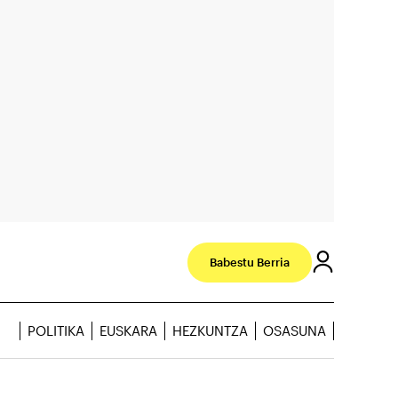
Babestu Berria
POLITIKA
EUSKARA
HEZKUNTZA
OSASUNA