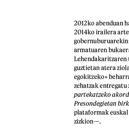
2012ko abenduan ha
2014ko irailera art
gobernuburuarekin:
armatuaren bukaera 
Lehendakaritzaren t
guztietan atera ziol
egokitzeko» beharr
zehatzak entregatu 
partekatzeko akor
Presondegietan bir
plataformak euskal 
zizkion—.