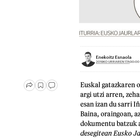
Enekoitz Esnaola
2019KO URRIAREN 17A
00:00
Euskal gatazkaren o
argi utzi arren, zeh
esan izan du sarri 
Baina, oraingoan, 
dokumentu batzuk a
desegitean Eusko J