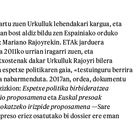
rtu zuen Urkulluk lehendakari kargua, eta
ean bost aldiz bildu zen Espainiako orduko
 Mariano Rajoyrekin. ETAk jarduera
2011ko urrian iragarri zuen, eta
xostenak dakar Urkulluk Rajoyri bilera
a espetxe politikaren gaia, «testuinguru berrira
a nabarmenduta. 2017an, ordea, dokumentu
zizkion:
Espetxe politika birbideratzea
dio proposamena
eta
Euskal presoak
kokatzeko irizpide proposamena —
Sare
preso eriez osatutako bi dossier ere eman