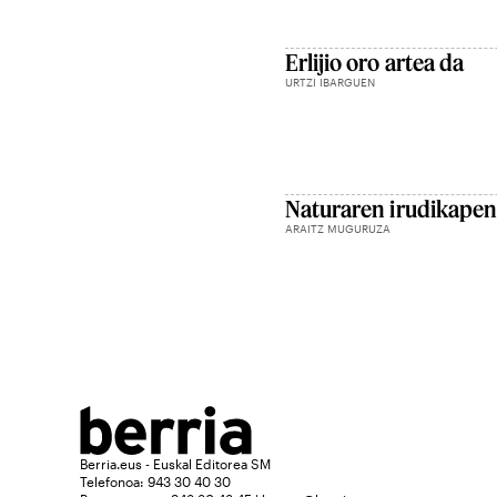
Erlijio oro artea da
URTZI IBARGUEN
Naturaren irudikape
ARAITZ MUGURUZA
Berria.eus - Euskal Editorea SM
Telefonoa: 943 30 40 30