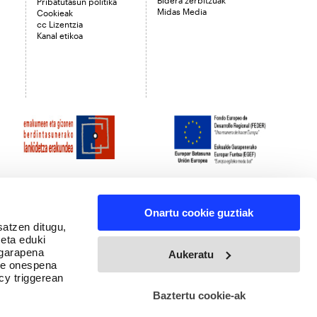
Pribatutasun politika
Midas Media
Cookieak
cc Lizentzia
Kanal etikoa
Onartu cookie guztiak
satzen ditugu,
 eta eduki
 garapena
Aukeratu
ure onespena
cy triggerean
Baztertu cookie-ak