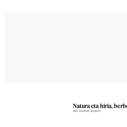
Natura eta hiria, ber
IBAI MARURI BILBAO