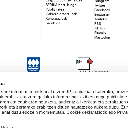
Telegram
BERRIA berri bloga
Twitter
Publizitatea
Facebook
Galdera-erantzunak
Instagram
Kontratazioak
Youtube
Sarebide
RSS
Tik Tok
Bluesky
Mastodon
sua
sure informacio pertsonala, zure IP zenbakia, esaterako, proze
k erabiliz eta zure gailuko informazioak azitzen dugu publizitate
tearen eta edukiaren neurketa, audientzia-ikerketa eta zerbitzuen
nork eta zertarako erabiltzen dituen hautatzeko aukera duzu. Z
 ahal duzu edozein momentutan, Cookie deklaraziotik edo Priva
like to: