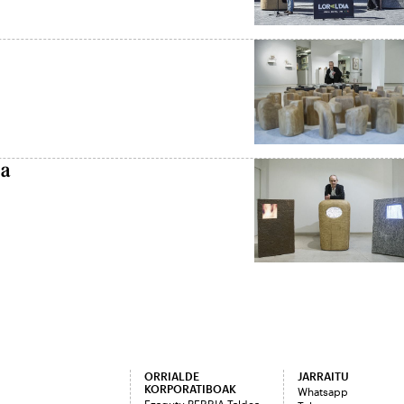
na
ORRIALDE
JARRAITU
KORPORATIBOAK
Whatsapp
Ezagutu BERRIA Taldea