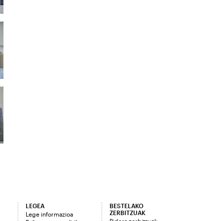
LEGEA
BESTELAKO
ZERBITZUAK
Lege informazioa
Bidera zerbitzuak