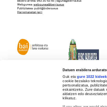
Bezero arreta: 943 30 43 45 | laguna@berria.eus
Webgunea:
webgunea@berria.eus
Publizitatea:
publi@bidera.eus
Harremanetan jarri
Datuen erabilera ardurat
Guk eta
gure 1022 kideek
cookie bezalako teknologia
pertsonalizatua, publizita
eskaintzeko. Zure datuak 
aldatzen edo deuseztatzen
klikatuz.
If you allow, we would also 