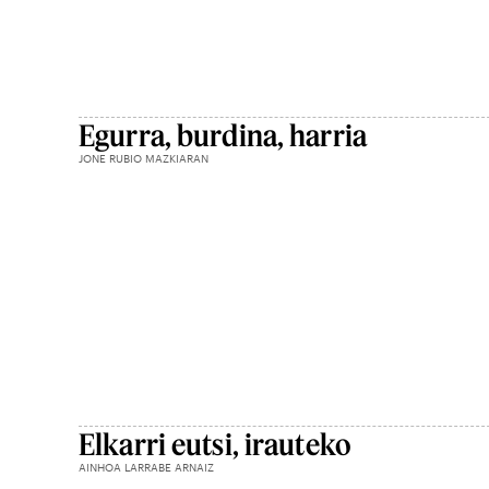
Egurra, burdina, harria
JONE RUBIO MAZKIARAN
Elkarri eutsi, irauteko
AINHOA LARRABE ARNAIZ