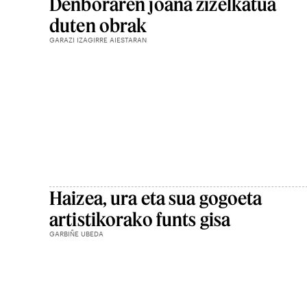
Denboraren joana zizelkatua
duten obrak
GARAZI IZAGIRRE AIESTARAN
Haizea, ura eta sua gogoeta
artistikorako funts gisa
GARBIÑE UBEDA