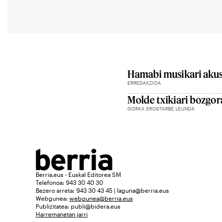
Hamabi musikari akust
ERREDAKZIOA
Molde txikiari bozgor
GORKA EROSTARBE LEUNDA
Berria.eus - Euskal Editorea SM
Telefonoa: 943 30 40 30
Bezero arreta: 943 30 43 45 | laguna@berria.eus
Webgunea:
webgunea@berria.eus
Publizitatea:
publi@bidera.eus
Harremanetan jarri