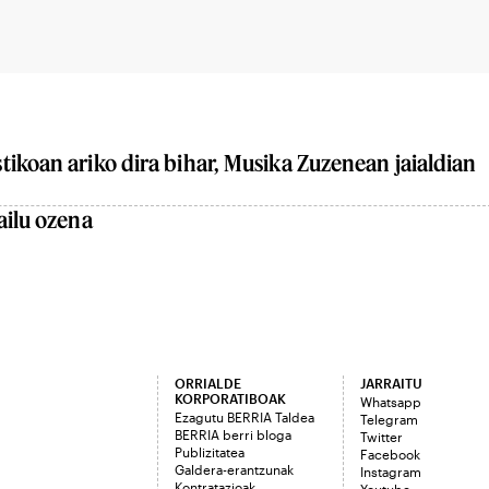
ikoan ariko dira bihar, Musika Zuzenean jaialdian
ailu ozena
ORRIALDE
JARRAITU
KORPORATIBOAK
Whatsapp
Ezagutu BERRIA Taldea
Telegram
BERRIA berri bloga
Twitter
Publizitatea
Facebook
Galdera-erantzunak
Instagram
Kontratazioak