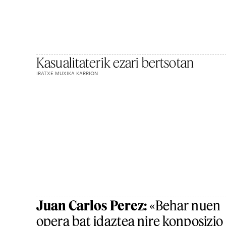
Kasualitaterik ezari bertsotan
IRATXE MUXIKA KARRION
Juan Carlos Perez:
«Behar nuen
opera bat idaztea nire konposizio