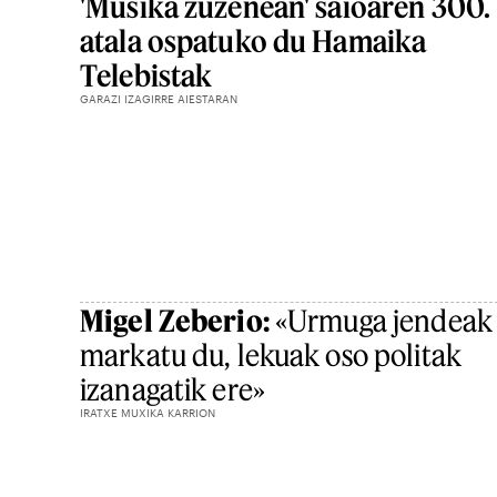
'Musika zuzenean' saioaren 300.
atala ospatuko du Hamaika
Telebistak
GARAZI IZAGIRRE AIESTARAN
Migel Zeberio:
«Urmuga jendeak
markatu du, lekuak oso politak
izanagatik ere»
IRATXE MUXIKA KARRION