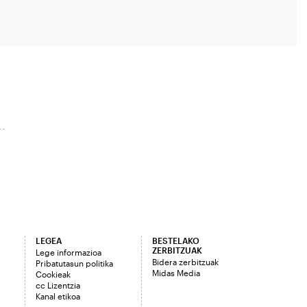
LEGEA
BESTELAKO
ZERBITZUAK
Lege informazioa
Bidera zerbitzuak
Pribatutasun politika
Midas Media
Cookieak
cc Lizentzia
Kanal etikoa