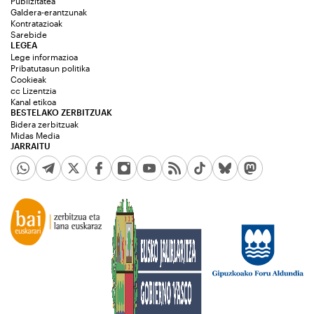
Publizitatea
Galdera-erantzunak
Kontratazioak
Sarebide
LEGEA
Lege informazioa
Pribatutasun politika
Cookieak
cc Lizentzia
Kanal etikoa
BESTELAKO ZERBITZUAK
Bidera zerbitzuak
Midas Media
JARRAITU