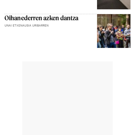
Oihanederren azken dantza
UNAI ETXENAUSIA URIBARREN