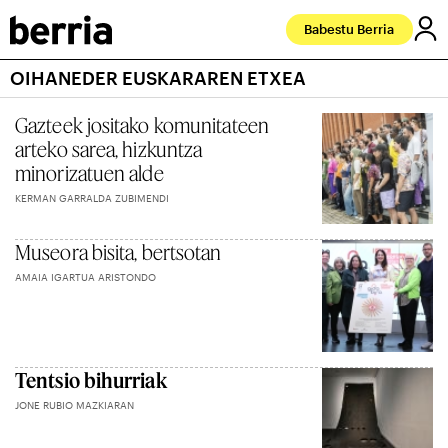
Babestu Berria
OIHANEDER EUSKARAREN ETXEA
Gazteek jositako komunitateen
arteko sarea, hizkuntza
minorizatuen alde
KERMAN GARRALDA ZUBIMENDI
Museora bisita, bertsotan
AMAIA IGARTUA ARISTONDO
Tentsio bihurriak
JONE RUBIO MAZKIARAN