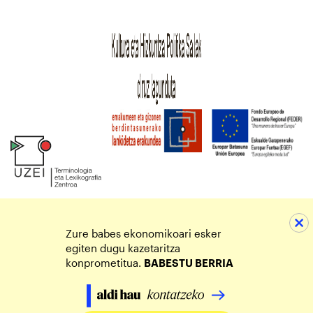
Zure babes ekonomikoari esker
egiten dugu kazetaritza
konprometitua.
BABESTU BERRIA