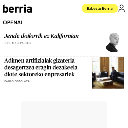
Babestu Berria
OPENAI
Jende doilorrik ez Kalifornian
JOSE MARI PASTOR
Adimen artifizialak gizateria
desagertzea eragin dezakeela
diote sektoreko enpresariek
PAULO OSTOLAZA