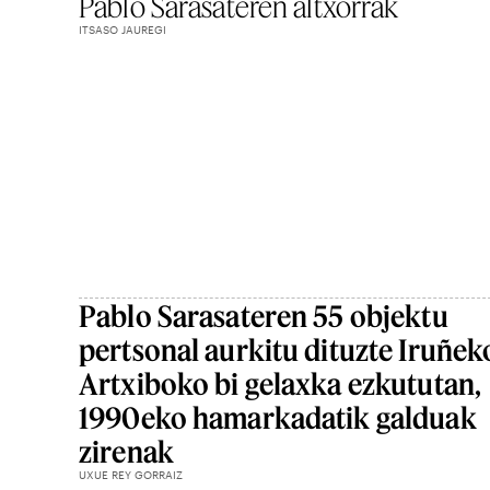
Pablo Sarasateren altxorrak
ITSASO JAUREGI
Pablo Sarasateren 55 objektu
pertsonal aurkitu dituzte Iruñek
Artxiboko bi gelaxka ezkututan,
1990eko hamarkadatik galduak
zirenak
UXUE REY GORRAIZ