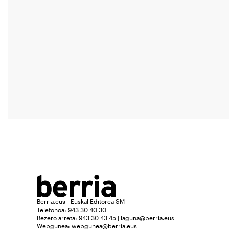
Berria.eus - Euskal Editorea SM
Telefonoa: 943 30 40 30
Bezero arreta: 943 30 43 45 | laguna@berria.eus
Webgunea:
webgunea@berria.eus