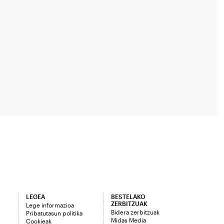
LEGEA
BESTELAKO
ZERBITZUAK
Lege informazioa
Bidera zerbitzuak
Pribatutasun politika
Midas Media
Cookieak