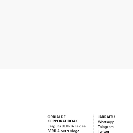
ORRIALDE
JARRAITU
KORPORATIBOAK
Whatsapp
Ezagutu BERRIA Taldea
Telegram
BERRIA berri bloga
Twitter