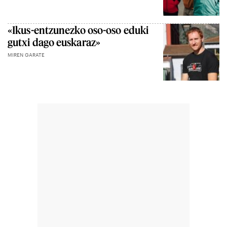
«Ikus-entzunezko oso-oso eduki
gutxi dago euskaraz»
MIREN GARATE