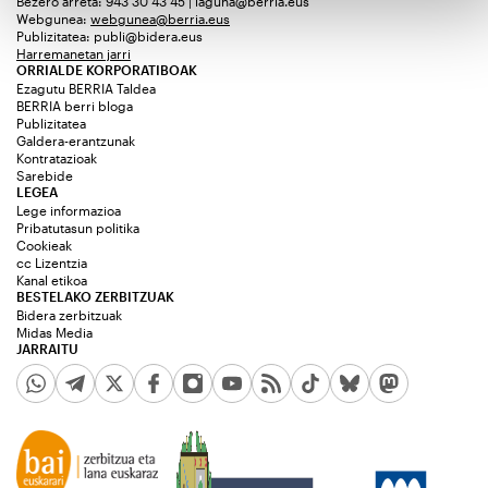
Bezero arreta: 943 30 43 45 | laguna@berria.eus
Webgunea:
webgunea@berria.eus
Publizitatea:
publi@bidera.eus
Harremanetan jarri
ORRIALDE KORPORATIBOAK
Ezagutu BERRIA Taldea
BERRIA berri bloga
Publizitatea
Galdera-erantzunak
Kontratazioak
Sarebide
LEGEA
Lege informazioa
Pribatutasun politika
Cookieak
cc Lizentzia
Kanal etikoa
BESTELAKO ZERBITZUAK
Bidera zerbitzuak
Midas Media
JARRAITU