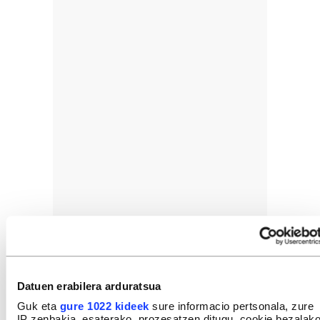
Datuen erabilera arduratsua
Guk eta
gure 1022 kideek
sure informacio pertsonala, zure
IP zenbakia, esaterako, prozesatzen ditugu, cookie bezalak