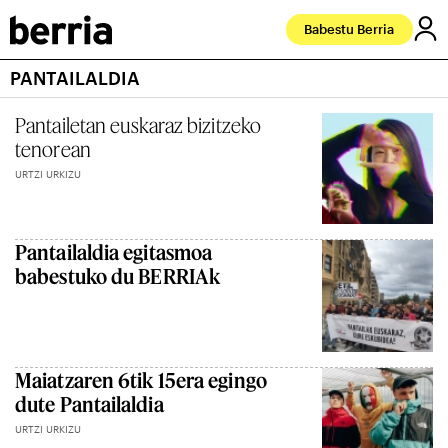
Babestu Berria
PANTAILALDIA
Pantailetan euskaraz bizitzeko
tenorean
URTZI URKIZU
Pantailaldia egitasmoa
babestuko du BERRIAk
Maiatzaren 6tik 15era egingo
dute Pantailaldia
URTZI URKIZU