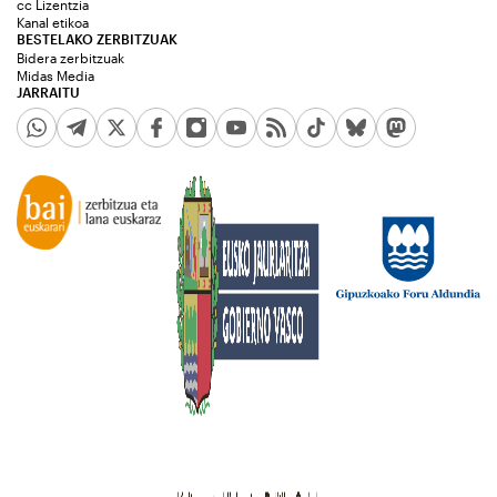
cc Lizentzia
Kanal etikoa
BESTELAKO ZERBITZUAK
Bidera zerbitzuak
Midas Media
JARRAITU