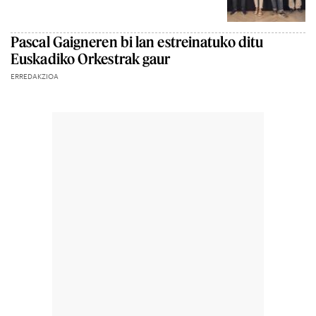
Pascal Gaigneren bi lan estreinatuko ditu
Euskadiko Orkestrak gaur
ERREDAKZIOA