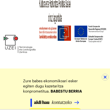
Zure babes ekonomikoari esker
egiten dugu kazetaritza
konprometitua.
BABESTU BERRIA