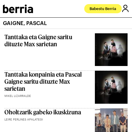
Babestu Berria
GAIGNE, PASCAL
Tanttaka eta Gaigne saritu
dituzte Max sarietan
Tanttaka konpainia eta Pascal
Gaigne saritu dituzte Max
sarietan
MIKEL LIZARRALDE
Oholtzarik gabeko ikuskizuna
LEIRE PERLINES APALATEGI