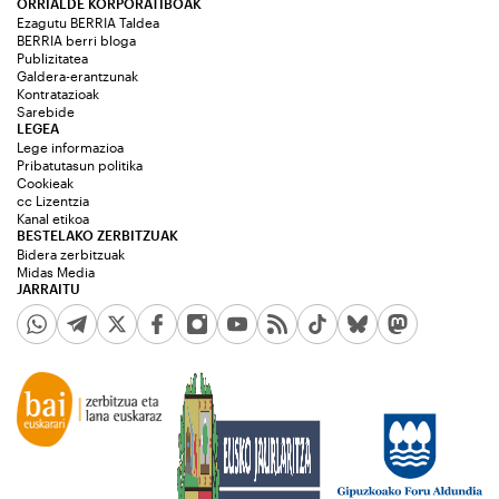
ORRIALDE KORPORATIBOAK
Ezagutu BERRIA Taldea
BERRIA berri bloga
Publizitatea
Galdera-erantzunak
Kontratazioak
Sarebide
LEGEA
Lege informazioa
Pribatutasun politika
Cookieak
cc Lizentzia
Kanal etikoa
BESTELAKO ZERBITZUAK
Bidera zerbitzuak
Midas Media
JARRAITU