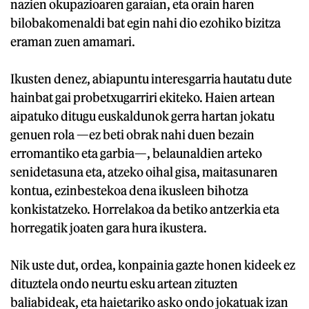
nazien okupazioaren garaian, eta orain haren
bilobakomenaldi bat egin nahi dio ezohiko bizitza
eraman zuen amamari.
Ikusten denez, abiapuntu interesgarria hautatu dute
hainbat gai probetxugarriri ekiteko. Haien artean
aipatuko ditugu euskaldunok gerra hartan jokatu
genuen rola —ez beti obrak nahi duen bezain
erromantiko eta garbia—, belaunaldien arteko
senidetasuna eta, atzeko oihal gisa, maitasunaren
kontua, ezinbestekoa dena ikusleen bihotza
konkistatzeko. Horrelakoa da betiko antzerkia eta
horregatik joaten gara hura ikustera.
Nik uste dut, ordea, konpainia gazte honen kideek ez
dituztela ondo neurtu esku artean zituzten
baliabideak, eta haietariko asko ondo jokatuak izan