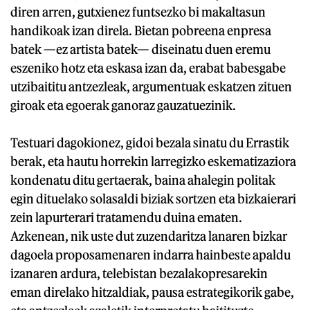
diren arren, gutxienez funtsezko bi makaltasun
handikoak izan direla. Bietan pobreena enpresa
batek —ez artista batek— diseinatu duen eremu
eszeniko hotz eta eskasa izan da, erabat babesgabe
utzibaititu antzezleak, argumentuak eskatzen zituen
giroak eta egoerak ganoraz gauzatuezinik.
Testuari dagokionez, gidoi bezala sinatu du Errastik
berak, eta hautu horrekin larregizko eskematizaziora
kondenatu ditu gertaerak, baina ahalegin politak
egin dituelako solasaldi biziak sortzen eta bizkaierari
zein lapurterari tratamendu duina ematen.
Azkenean, nik uste dut zuzendaritza lanaren bizkar
dagoela proposamenaren indarra hainbeste apaldu
izanaren ardura, telebistan bezalakopresarekin
eman direlako hitzaldiak, pausa estrategikorik gabe,