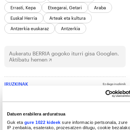
Errasti, Kepa
Etxegarai, Getari
Araba
Euskal Herria
Arteak eta kultura
Antzerkia euskaraz
Antzerkia
Aukeratu
BERRIA
gogoko iturri gisa Googlen.
Aktibatu hemen
IRUZKINAK
Ez dago iruzkinik
Iruzkin bat egin
ORDENATU
Datuen erabilera arduratsua
Guk eta
gure 1022 kideek
sure informacio pertsonala, zure
IP zenbakia, esaterako, prozesatzen ditugu, cookie bezalak