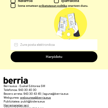
Nafarroa
Iparraldea
Izena ematean
pribatutasun politika
onartzen duzu.
Berria.eus - Euskal Editorea SM
Telefonoa: 943 30 40 30
Bezero arreta: 943 30 43 45 | laguna@berria.eus
Webgunea:
webgunea@berria.eus
Publizitatea:
publi@bidera.eus
Harremanetan jarri