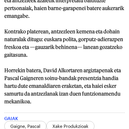
eta antzezleek azaletik interpretatu baitituzte
pertsonaiak, haien barne-garapenei batere aukerarik
emangabe.
Kontrako platerean, antzezleen kemena eta dohain
naturalak ditugu: euskara polita, gorputz-adierazpen
freskoa eta —gauzarik behinena— lanean gozatzeko
gaitasuna.
Horrekin batera, David Alkortaren argiztapenak eta
Pascal Gaigneren soinu-bandak presentzia handia
hartu dute emanaldiaren eraketan, eta haiei esker
samurtu da antzezlanak izan duen funtzionamendu
mekanikoa.
GAIAK
Gaigne, Pascal
Xake Produkzioak