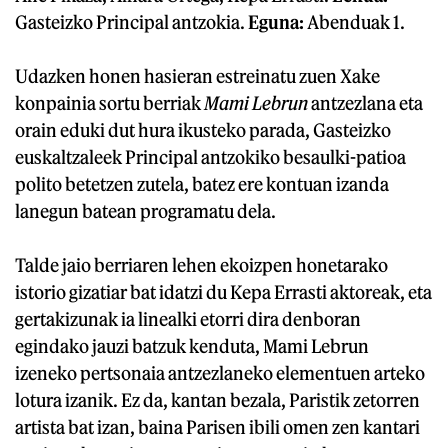
Gasteizko Principal antzokia.
Eguna:
Abenduak 1.
Udazken honen hasieran estreinatu zuen Xake
konpainia sortu berriak
Mami Lebrun
antzezlana eta
orain eduki dut hura ikusteko parada, Gasteizko
euskaltzaleek Principal antzokiko besaulki-patioa
polito betetzen zutela, batez ere kontuan izanda
lanegun batean programatu dela.
Talde jaio berriaren lehen ekoizpen honetarako
istorio gizatiar bat idatzi du Kepa Errasti aktoreak, eta
gertakizunak ia linealki etorri dira denboran
egindako jauzi batzuk kenduta, Mami Lebrun
izeneko pertsonaia antzezlaneko elementuen arteko
lotura izanik. Ez da, kantan bezala, Paristik zetorren
artista bat izan, baina Parisen ibili omen zen kantari