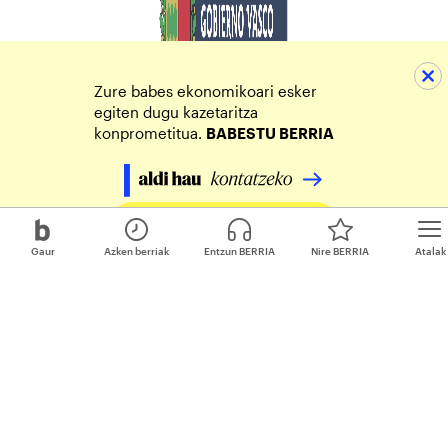
Zure babes ekonomikoari esker
egiten dugu kazetaritza
konprometitua.
BABESTU BERRIA
Egin zure ekarpena
Gaur
Azken berriak
Entzun BERRIA
Nire BERRIA
Atalak