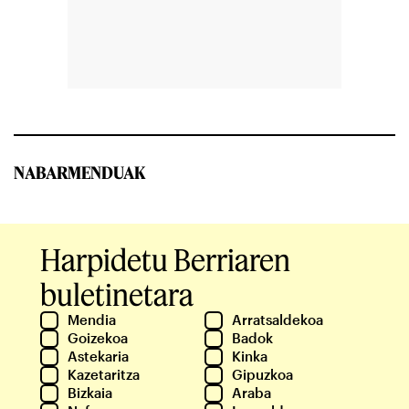
NABARMENDUAK
Harpidetu Berriaren
buletinetara
Mendia
Arratsaldekoa
Goizekoa
Badok
Astekaria
Kinka
Kazetaritza
Gipuzkoa
Bizkaia
Araba