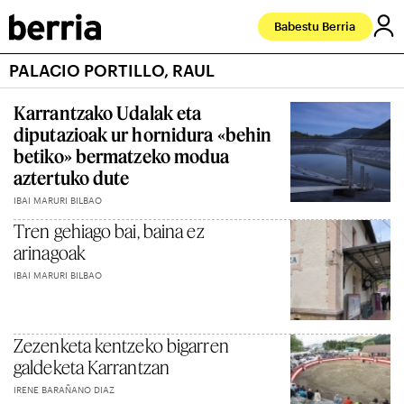
Babestu Berria
PALACIO PORTILLO, RAUL
Karrantzako Udalak eta
diputazioak ur hornidura «behin
betiko» bermatzeko modua
aztertuko dute
IBAI MARURI BILBAO
Tren gehiago bai, baina ez
arinagoak
IBAI MARURI BILBAO
Zezenketa kentzeko bigarren
galdeketa Karrantzan
IRENE BARAÑANO DIAZ