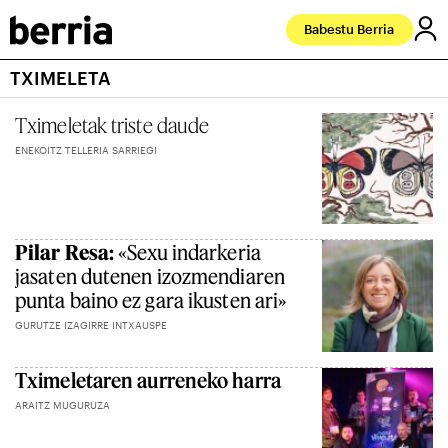
Babestu Berria
TXIMELETA
Tximeletak triste daude
ENEKOITZ TELLERIA SARRIEGI
Pilar Resa:
«Sexu indarkeria
jasaten dutenen izozmendiaren
punta baino ez gara ikusten ari»
GURUTZE IZAGIRRE INTXAUSPE
Tximeletaren aurreneko harra
ARAITZ MUGURUZA