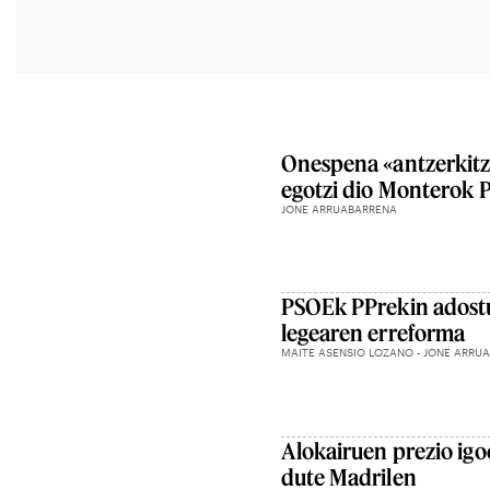
Onespena «antzerkitz
egotzi dio Monterok 
JONE ARRUABARRENA
PSOEk PPrekin adostu d
legearen erreforma
MAITE ASENSIO LOZANO - JONE ARRU
Alokairuen prezio ig
dute Madrilen