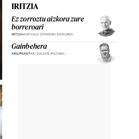
IRITZIA
Ez zorroztu aizkora zure
borreroari
IRITZIA
MARTXELO OTAMENDI EGIGUREN
Gainbehera
ARKUPEAN
IÑAKI GALDOS IRAZABAL