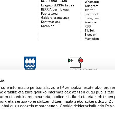
KORPORATIBOAK
Whatsapp
Ezagutu BERRIA Taldea
Telegram
BERRIA berri bloga
Twitter
Publizitatea
Facebook
Galdera-erantzunak
Instagram
Kontratazioak
Youtube
Sarebide
RSS
Tik Tok
Bluesky
Mastodon
sua
sure informacio pertsonala, zure IP zenbakia, esaterako, proze
k erabiliz eta zure gailuko informazioak azitzen dugu publizitate
tearen eta edukiaren neurketa, audientzia-ikerketa eta zerbitzuen
nork eta zertarako erabiltzen dituen hautatzeko aukera duzu. Z
 ahal duzu edozein momentutan, Cookie deklaraziotik edo Priva