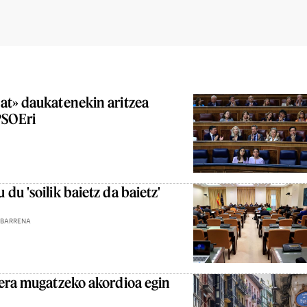
at» daukatenekin aritzea
PSOEri
u 'soilik baietz da baietz'
ABARRENA
oera mugatzeko akordioa egin