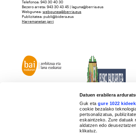
Telefonoa: 943 30 40 30
Bezero arreta: 943 30 43 45 | laguna@berria.eus
Webgunea:
webgunea@berria.eus
Publizitatea:
publi@bidera.eus
Harremanetan jarri
Datuen erabilera ardurat
Guk eta
gure 1022 kideek
cookie bezalako teknologia
pertsonalizatua, publizita
eskaintzeko. Zure datuak 
aldatzen edo deuseztatzen
klikatuz.