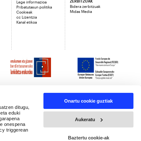
ZERBITZUAK
Lege informazioa
Bidera zerbitzuak
Pribatutasun politika
Midas Media
Cookieak
cc Lizentzia
Kanal etikoa
Onartu cookie guztiak
satzen ditugu,
 eta eduki
 garapena
Aukeratu
ure onespena
cy triggerean
Baztertu cookie-ak