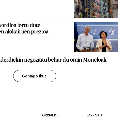
ordioa lortu dute
en alokairuen prezioa
alderdiekin negoziatu behar du orain Moncloak
Gehiago ikusi
ORRIALDE
JARRAITU