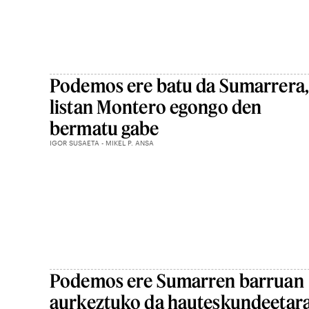
Podemos ere batu da Sumarrera,
listan Montero egongo den
bermatu gabe
IGOR SUSAETA - MIKEL P. ANSA
Podemos ere Sumarren barruan
aurkeztuko da hauteskundeetar