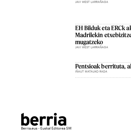
JAVI WEST LARRAÑAGA
EH Bilduk eta ERCk ak
Madrilekin etxebizitz
mugatzeko
JAVI WEST LARRAÑAGA
Pentsioak berrituta, 
IÑAUT MATAUKO RADA
Berria.eus - Euskal Editorea SM