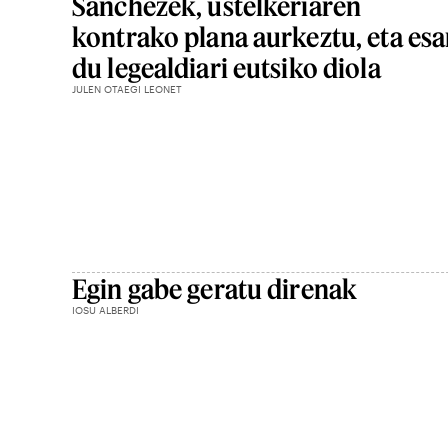
Sanchezek, ustelkeriaren
kontrako plana aurkeztu, eta es
du legealdiari eutsiko diola
JULEN OTAEGI LEONET
Egin gabe geratu direnak
IOSU ALBERDI