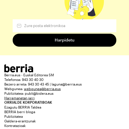
Berria.eus - Euskal Editorea SM
Telefonoa: 943 30 40 30
Bezero arreta: 943 30 43 45 | laguna@berria.eus
Webgunea:
webgunea@berria.eus
Publizitatea:
publi@bidera.eus
Harremanetan jarri
ORRIALDE KORPORATIBOAK
Ezagutu BERRIA Taldea
BERRIA berri bloga
Publizitatea
Galdera-erantzunak
Kontratazioak