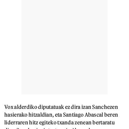
Vox alderdiko diputatuak ez dira izan Sanchezen
hasierako hitzaldian, eta Santiago Abascal beren
liderraren hitz egiteko txanda zenean bertaratu