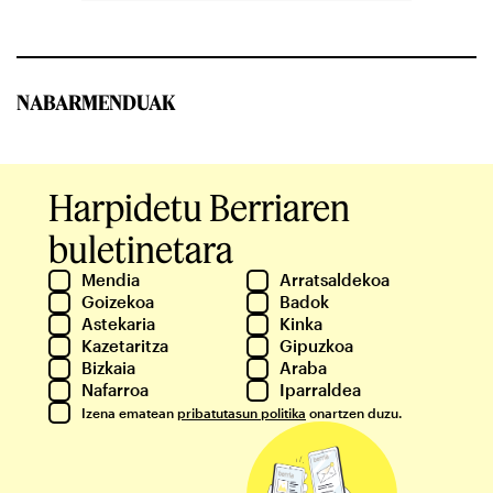
NABARMENDUAK
Harpidetu Berriaren
buletinetara
Mendia
Arratsaldekoa
Goizekoa
Badok
Astekaria
Kinka
Kazetaritza
Gipuzkoa
Bizkaia
Araba
Nafarroa
Iparraldea
Izena ematean
pribatutasun politika
onartzen duzu.