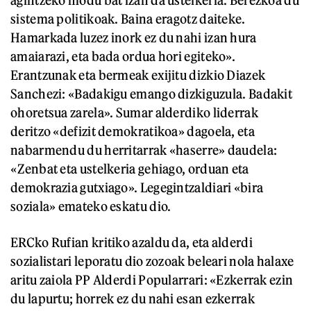
sistema politikoak. Baina eragotz daiteke.
Hamarkada luzez inork ez du nahi izan hura
amaiarazi, eta bada ordua hori egiteko».
Erantzunak eta bermeak exijitu dizkio Diazek
Sanchezi: «Badakigu emango dizkiguzula. Badakit
ohoretsua zarela». Sumar alderdiko liderrak
deritzo «defizit demokratikoa» dagoela, eta
nabarmendu du herritarrak «haserre» daudela:
«Zenbat eta ustelkeria gehiago, orduan eta
demokrazia gutxiago». Legegintzaldiari «bira
soziala» emateko eskatu dio.
ERCko Rufian kritiko azaldu da, eta alderdi
sozialistari leporatu dio zozoak beleari nola halaxe
aritu zaiola PP Alderdi Popularrari: «Ezkerrak ezin
du lapurtu; horrek ez du nahi esan ezkerrak