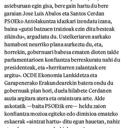
asteburuan egin gisa, bere gain hartu du bere
garaian Jose Luis Abalos eta Santos Cerdan
PSOEko Antolakuntza idazkari izendatu izana,
baina «gutxi batzuen traizioak ezin ditu besteak
zikindu», argudiatu du. Ustelkeriaren aurkako
hamabost neurriko plana aurkeztu du, eta,
horrekin, gobernuari babesa ematen dioten talde
parlamentarioen konfiantza berreskuratu nahi du
presidenteak, eta «herritarren zalantzak ere
argitu». OCDE Ekonomia Lankidetza eta
Garapenerako Erakundearekin batera ondu du
gobernuak plan hori, duela hilabete Cerdanen
auzia argitara atera eta oraintsura arte. Alde
askotatik —baita PSOEtik ere— heldu zaion
konfiantza mozioa egiteko edo dimisioa emateko
eskaerak «aintzat hartu» ditu egun hauetan, nahiz