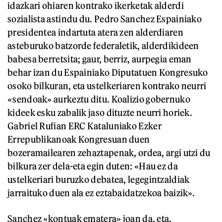
idazkari ohiaren kontrako ikerketak alderdi
sozialista astindu du. Pedro Sanchez Espainiako
presidentea indartuta atera zen alderdiaren
asteburuko batzorde federaletik, alderdikideen
babesa berretsita; gaur, berriz, aurpegia eman
behar izan du Espainiako Diputatuen Kongresuko
osoko bilkuran, eta ustelkeriaren kontrako neurri
«sendoak» aurkeztu ditu. Koalizio gobernuko
kideek esku zabalik jaso dituzte neurri horiek.
Gabriel Rufian ERC Kataluniako Ezker
Errepublikanoak Kongresuan duen
bozeramailearen zehaztapenak, ordea, argi utzi du
bilkura zer dela-eta egin duten: «Hau ez da
ustelkeriari buruzko debatea, legegintzaldiak
jarraituko duen ala ez eztabaidatzekoa baizik».
Sanchez «kontuak ematera» joan da, eta,