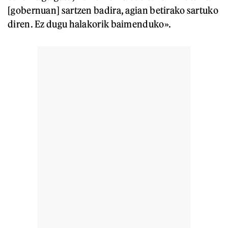
[gobernuan] sartzen badira, agian betirako sartuko
diren. Ez dugu halakorik baimenduko».