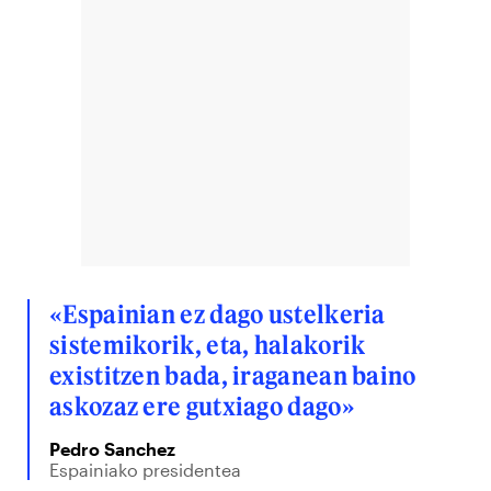
«Espainian ez dago ustelkeria
sistemikorik, eta, halakorik
existitzen bada, iraganean baino
askozaz ere gutxiago dago»
Pedro Sanchez
Espainiako presidentea