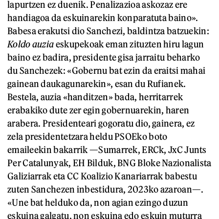
lapurtzen ez duenik. Penalizazioa askozaz ere
handiagoa da eskuinarekin konparatuta baino».
Babesa erakutsi dio Sanchezi, baldintza batzuekin:
Koldo auzia
eskupekoak eman zituzten hiru lagun
baino ez badira, presidente gisa jarraitu beharko
du Sanchezek: «Gobernu bat ezin da eraitsi mahai
gainean daukagunarekin», esan du Rufianek.
Bestela, auzia «handitzen» bada, herritarrek
erabakiko dute zer egin gobernuarekin, haren
arabera. Presidenteari gogoratu dio, gainera, ez
zela presidentetzara heldu PSOEko boto
emaileekin bakarrik —Sumarrek, ERCk, JxC Junts
Per Catalunyak, EH Bilduk, BNG Bloke Nazionalista
Galiziarrak eta CC Koalizio Kanariarrak babestu
zuten Sanchezen inbestidura, 2023ko azaroan—.
«Une bat helduko da, non agian ezingo duzun
eskuina galgatu, non eskuina edo eskuin muturra