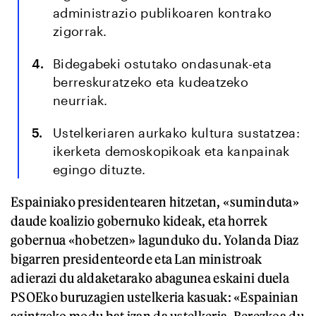
administrazio publikoaren kontrako
zigorrak.
Bidegabeki ostutako ondasunak-eta
berreskuratzeko eta kudeatzeko
neurriak.
Ustelkeriaren aurkako kultura sustatzea:
ikerketa demoskopikoak eta kanpainak
egingo dituzte.
Espainiako presidentearen hitzetan, «suminduta»
daude koalizio gobernuko kideak, eta horrek
gobernua «hobetzen» lagunduko du. Yolanda Diaz
bigarren presidenteorde eta Lan ministroak
adierazi du aldaketarako abagunea eskaini duela
PSOEko buruzagien ustelkeria kasuak: «Espainian
agintzeko modu bat izan da ustelkeria. Berezkoa du