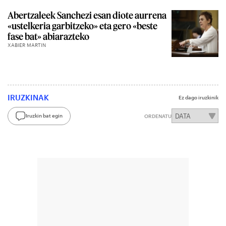
Abertzaleek Sanchezi esan diote aurrena
«ustelkeria garbitzeko» eta gero «beste
fase bat» abiarazteko
XABIER MARTIN
IRUZKINAK
Ez dago iruzkinik
Iruzkin bat egin
ORDENATU