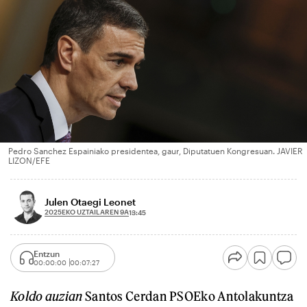
Pedro Sanchez Espainiako presidentea, gaur, Diputatuen Kongresuan. JAVIER
LIZON/EFE
Julen Otaegi Leonet
2025EKO UZTAILAREN 9A
13:45
Entzun
00:00:00
00:07:27
Koldo auzian
Santos Cerdan PSOEko Antolakuntza