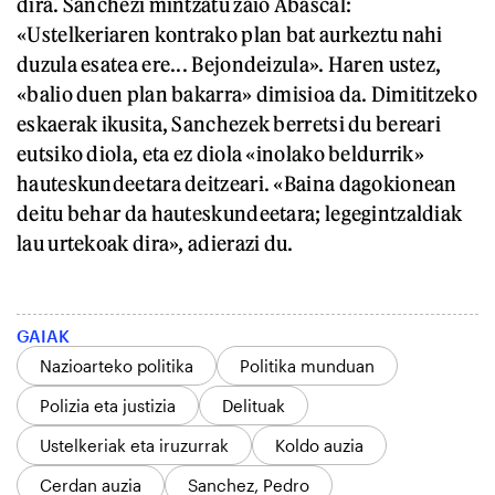
dira. Sanchezi mintzatu zaio Abascal:
«Ustelkeriaren kontrako plan bat aurkeztu nahi
duzula esatea ere... Bejondeizula». Haren ustez,
«balio duen plan bakarra» dimisioa da. Dimititzeko
eskaerak ikusita, Sanchezek berretsi du bereari
eutsiko diola, eta ez diola «inolako beldurrik»
hauteskundeetara deitzeari. «Baina dagokionean
deitu behar da hauteskundeetara; legegintzaldiak
lau urtekoak dira», adierazi du.
GAIAK
Nazioarteko politika
Politika munduan
Polizia eta justizia
Delituak
Ustelkeriak eta iruzurrak
Koldo auzia
Cerdan auzia
Sanchez, Pedro