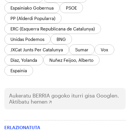
Espainiako Gobernua
PSOE
PP (Alderdi Popularra)
ERC (Esquerra Republicana de Catalunya)
Unidas Podemos
BNG
JXCat Junts Per Catalunya
Sumar
Vox
Diaz, Yolanda
Nuñez Feijoo, Alberto
Espainia
Aukeratu
BERRIA
gogoko iturri gisa Googlen.
Aktibatu hemen
ERLAZIONATUTA