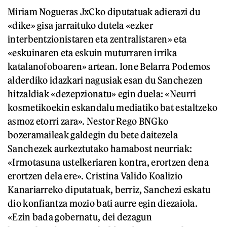
Miriam Nogueras JxCko diputatuak adierazi du
«dike» gisa jarraituko dutela «ezker
interbentzionistaren eta zentralistaren» eta
«eskuinaren eta eskuin muturraren irrika
katalanofoboaren» artean. Ione Belarra Podemos
alderdiko idazkari nagusiak esan du Sanchezen
hitzaldiak «dezepzionatu» egin duela: «Neurri
kosmetikoekin eskandalu mediatiko bat estaltzeko
asmoz etorri zara». Nestor Rego BNGko
bozeramaileak galdegin du bete daitezela
Sanchezek aurkeztutako hamabost neurriak:
«Irmotasuna ustelkeriaren kontra, erortzen dena
erortzen dela ere». Cristina Valido Koalizio
Kanariarreko diputatuak, berriz, Sanchezi eskatu
dio konfiantza mozio bati aurre egin diezaiola.
«Ezin bada gobernatu, dei dezagun