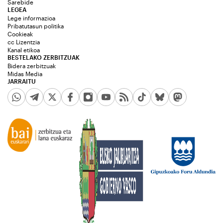
Sarebide
LEGEA
Lege informazioa
Pribatutasun politika
Cookieak
cc Lizentzia
Kanal etikoa
BESTELAKO ZERBITZUAK
Bidera zerbitzuak
Midas Media
JARRAITU