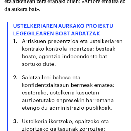
eta azkenean zera erabaki duen: «Amore ematea ez
da aukera bat».
USTELKERIAREN AURKAKO PROIEKTU
LEGEGILEAREN BOST ARDATZAK
Arriskuen prebentzioa eta ustelkeriaren
kontrako kontrola indartzea: besteak
beste, agentzia independente bat
sortuko dute.
Salatzaileei babesa eta
konfidentzialtasun bermeak ematea:
esaterako, ustelkeria kasuetan
auzipetutako enpresekin harremana
etengo du administrazio publikoak.
Ustelkeria ikertzeko, epaitzeko eta
zigortzeko gaitasunak zorroztea: