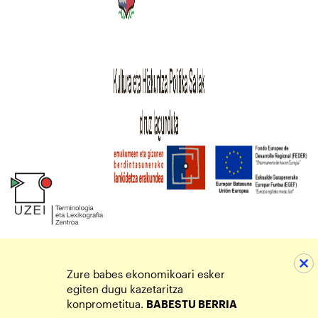
Zure babes ekonomikoari esker
egiten dugu kazetaritza
konprometitua.
BABESTU BERRIA