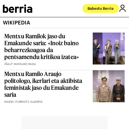
Babestu Berria
WIKIPEDIA
Mentxu Ramilok jaso du
Emakunde saria: «Inoiz baino
beharrezkoagoa da
pentsamendu kritikoa izatea»
IÑAUT MATAUKO RADA
Mentxu Ramilo Araujo
politologo, ikerlari eta aktibista
feministak jaso du Emakunde
saria
MADDI ITURRIOTZ ALKORTA