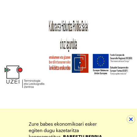
Zure babes ekonomikoari esker
egiten dugu kazetaritza
konprometitua.
BABESTU BERRIA