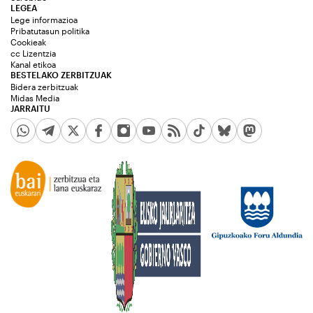
LEGEA
Lege informazioa
Pribatutasun politika
Cookieak
cc Lizentzia
Kanal etikoa
BESTELAKO ZERBITZUAK
Bidera zerbitzuak
Midas Media
JARRAITU