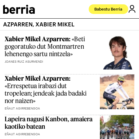
Babestu Berria
AZPARREN, XABIER MIKEL
Xabier Mikel Azparren:
«Beti
gogoratuko dut Montmartren
lehenengo sartu nintzela»
JOANES RUIZ ASURMENDI
Xabier Mikel Azparren:
«Errespetua irabazi dut
tropelean; jendeak jada badaki
nor naizen»
EÑAUT AGIRREBENGOA
Lapeira nagusi Kanbon, amaiera
kaotiko batean
EÑAUT AGIRREBENGOA