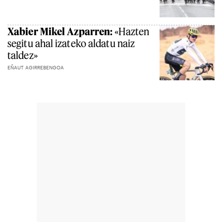
Xabier Mikel Azparren:
«Hazten
segitu ahal izateko aldatu naiz
taldez»
EÑAUT AGIRREBENGOA