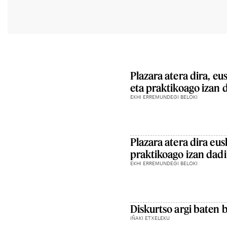
Plazara atera dira, e
eta praktikoago izan 
EKHI ERREMUNDEGI BELOKI
Plazara atera dira eu
praktikoago izan dad
EKHI ERREMUNDEGI BELOKI
Diskurtso argi baten b
IÑAKI ETXELEKU