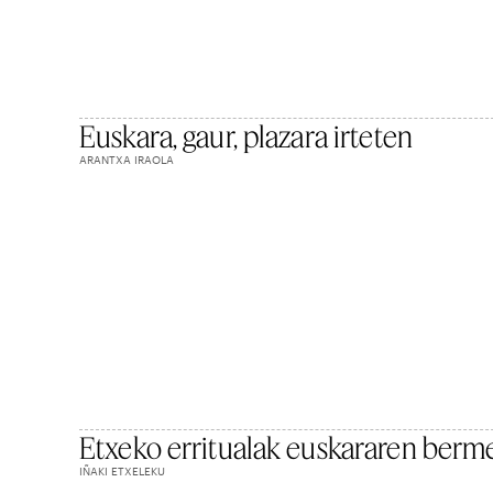
Euskara, gaur, plazara irteten
ARANTXA IRAOLA
Etxeko erritualak euskararen berm
IÑAKI ETXELEKU