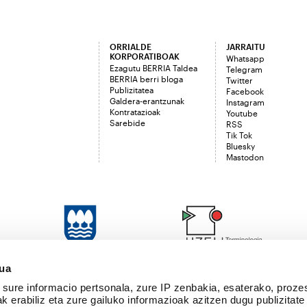
ORRIALDE
JARRAITU
KORPORATIBOAK
Whatsapp
Ezagutu BERRIA Taldea
Telegram
BERRIA berri bloga
Twitter
Publizitatea
Facebook
Galdera-erantzunak
Instagram
Kontratazioak
Youtube
Sarebide
RSS
Tik Tok
Bluesky
Mastodon
sua
sure informacio pertsonala, zure IP zenbakia, esaterako, proze
k erabiliz eta zure gailuko informazioak azitzen dugu publizitate