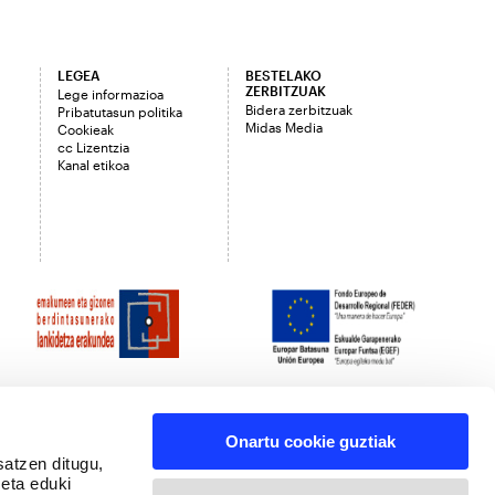
LEGEA
BESTELAKO
ZERBITZUAK
Lege informazioa
Bidera zerbitzuak
Pribatutasun politika
Midas Media
Cookieak
cc Lizentzia
Kanal etikoa
Onartu cookie guztiak
satzen ditugu,
 eta eduki