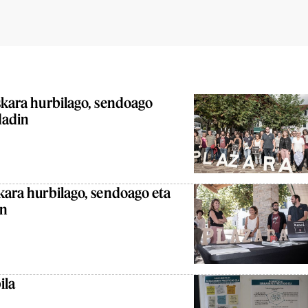
uskara hurbilago, sendoago
dadin
skara hurbilago, sendoago eta
in
ila