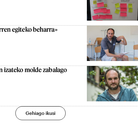
rren egiteko beharra»
n izateko molde zabalago
Gehiago ikusi