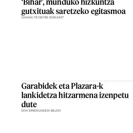
‘Bihar’, munduko hizkuntza
gutxituak saretzeko egitasmoa
OIHANA TEYSEYRE KOSKARAT
Garabidek eta Plazara-k
lankidetza hitzarmena izenpetu
dute
EKHI ERREMUNDEGI BELOKI