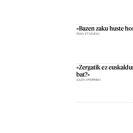
«Bazen zaku huste ho
IÑAKI ETXELEKU
«Zergatik ez euskaldu
bat?»
JULEN APERRIBAI