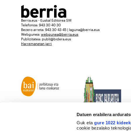
Berria.eus - Euskal Editorea SM
Telefonoa: 943 30 40 30
Bezero arreta: 943 30 43 45 | laguna@berria.eus
Webgunea:
webgunea@berria.eus
Publizitatea:
publi@bidera.eus
Harremanetan jarri
Datuen erabilera ardurat
Guk eta
gure 1022 kideek
cookie bezalako teknologia