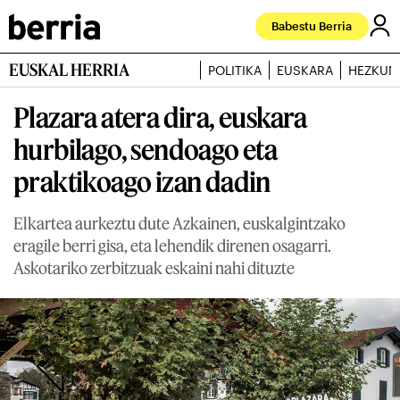
Babestu Berria
EUSKAL HERRIA
POLITIKA
EUSKARA
HEZKUN
Plazara atera dira, euskara
hurbilago, sendoago eta
praktikoago izan dadin
Elkartea aurkeztu dute Azkainen, euskalgintzako
eragile berri gisa, eta lehendik direnen osagarri.
Askotariko zerbitzuak eskaini nahi dituzte