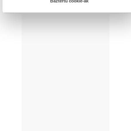
esplizitua ematen diguzu.
Gehiago irakurri
Baztertu cookie-ak