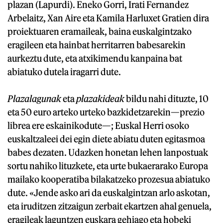
plazan (Lapurdi). Eneko Gorri, Irati Fernandez
Arbelaitz, Xan Aire eta Kamila Harluxet Gratien dira
proiektuaren eramaileak, baina euskalgintzako
eragileen eta hainbat herritarren babesarekin
aurkeztu dute, eta atxikimendu kanpaina bat
abiatuko dutela iragarri dute.
Plazalagunak
eta
plazakideak
bildu nahi dituzte, 10
eta 50 euro arteko urteko bazkidetzarekin—prezio
librea ere eskainikodute—; Euskal Herri osoko
euskaltzaleei dei egin diete abiatu duten egitasmoa
babes dezaten. Udazken honetan lehen lanpostuak
sortu nahiko lituzkete, eta urte bukaerarako Europa
mailako kooperatiba bilakatzeko prozesua abiatuko
dute. «Jende asko ari da euskalgintzan arlo askotan,
eta iruditzen zitzaigun zerbait ekartzen ahal genuela,
eragileak laguntzen euskara gehiago eta hobeki