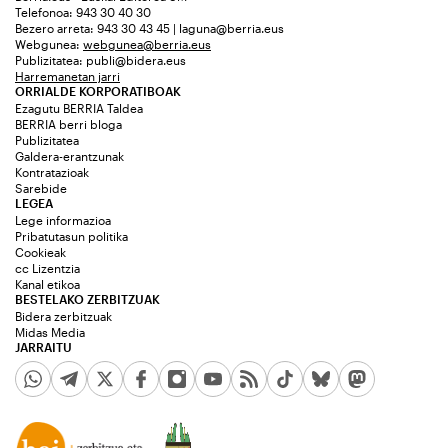
Telefonoa: 943 30 40 30
Bezero arreta: 943 30 43 45 | laguna@berria.eus
Webgunea:
webgunea@berria.eus
Publizitatea:
publi@bidera.eus
Harremanetan jarri
ORRIALDE KORPORATIBOAK
Ezagutu BERRIA Taldea
BERRIA berri bloga
Publizitatea
Galdera-erantzunak
Kontratazioak
Sarebide
LEGEA
Lege informazioa
Pribatutasun politika
Cookieak
cc Lizentzia
Kanal etikoa
BESTELAKO ZERBITZUAK
Bidera zerbitzuak
Midas Media
JARRAITU