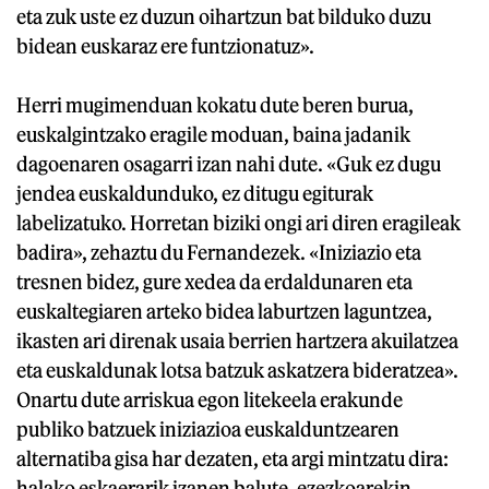
eta zuk uste ez duzun oihartzun bat bilduko duzu
bidean euskaraz ere funtzionatuz».
Herri mugimenduan kokatu dute beren burua,
euskalgintzako eragile moduan, baina jadanik
dagoenaren osagarri izan nahi dute. «Guk ez dugu
jendea euskaldunduko, ez ditugu egiturak
labelizatuko. Horretan biziki ongi ari diren eragileak
badira», zehaztu du Fernandezek. «Iniziazio eta
tresnen bidez, gure xedea da erdaldunaren eta
euskaltegiaren arteko bidea laburtzen laguntzea,
ikasten ari direnak usaia berrien hartzera akuilatzea
eta euskaldunak lotsa batzuk askatzera bideratzea».
Onartu dute arriskua egon litekeela erakunde
publiko batzuek iniziazioa euskalduntzearen
alternatiba gisa har dezaten, eta argi mintzatu dira:
halako eskaerarik izanen balute, ezezkoarekin