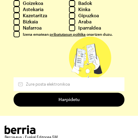
Goizekoa
Badok
Astekaria
Kinka
Kazetaritza
Gipuzkoa
Bizkaia
Araba
Nafarroa
Iparraldea
Izena ematean
pribatutasun politika
onartzen duzu.
Berria.eus - Euskal Editorea SM