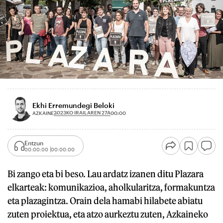
Ekhi Erremundegi Beloki
2023KO IRAILAREN 27A
AZKAINE
00:00
Entzun
00:00:00
00:00:00
Bi zango eta bi beso. Lau ardatz izanen ditu Plazara
elkarteak: komunikazioa, aholkularitza, formakuntza
eta plazagintza. Orain dela hamabi hilabete abiatu
zuten proiektua, eta atzo aurkeztu zuten, Azkaineko