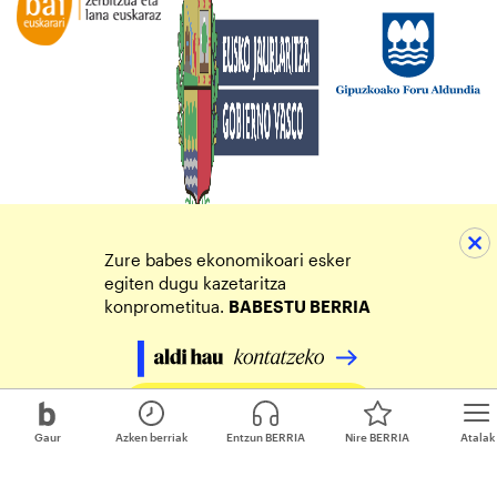
Zure babes ekonomikoari esker
egiten dugu kazetaritza
konprometitua.
BABESTU BERRIA
Egin zure ekarpena
Gaur
Azken berriak
Entzun BERRIA
Nire BERRIA
Atalak