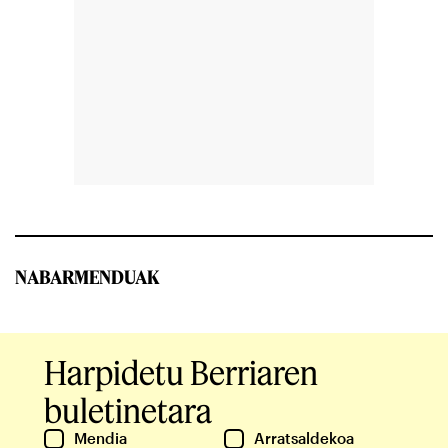
NABARMENDUAK
Harpidetu Berriaren
buletinetara
Mendia
Arratsaldekoa