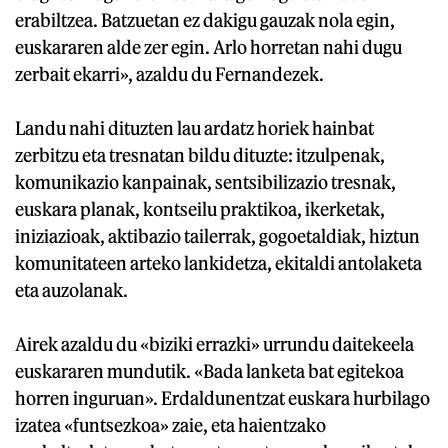
erabiltzea. Batzuetan ez dakigu gauzak nola egin,
euskararen alde zer egin. Arlo horretan nahi dugu
zerbait ekarri», azaldu du Fernandezek.
Landu nahi dituzten lau ardatz horiek hainbat
zerbitzu eta tresnatan bildu dituzte: itzulpenak,
komunikazio kanpainak, sentsibilizazio tresnak,
euskara planak, kontseilu praktikoa, ikerketak,
iniziazioak, aktibazio tailerrak, gogoetaldiak, hiztun
komunitateen arteko lankidetza, ekitaldi antolaketa
eta auzolanak.
Airek azaldu du «biziki errazki» urrundu daitekeela
euskararen mundutik. «Bada lanketa bat egitekoa
horren inguruan». Erdaldunentzat euskara hurbilago
izatea «funtsezkoa» zaie, eta haientzako