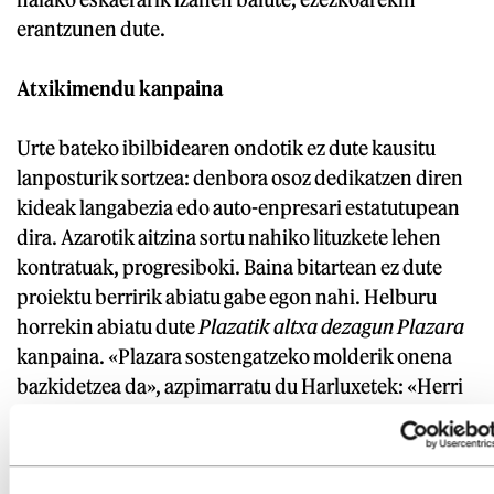
erantzunen dute.
Atxikimendu kanpaina
Urte bateko ibilbidearen ondotik ez dute kausitu
lanposturik sortzea: denbora osoz dedikatzen diren
kideak langabezia edo auto-enpresari estatutupean
dira. Azarotik aitzina sortu nahiko lituzkete lehen
kontratuak, progresiboki. Baina bitartean ez dute
proiektu berririk abiatu gabe egon nahi. Helburu
horrekin abiatu dute
Plazatik altxa dezagun Plazara
kanpaina. «Plazara sostengatzeko molderik onena
bazkidetzea da», azpimarratu du Harluxetek: «Herri
oldar bat sentitu nahi genuke gure proiektuaren
gibelean».