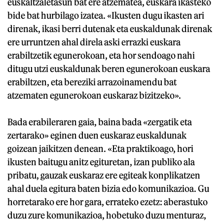
euskaltzaletasun bat ere atzematea, euskara ikasteko
bide bat hurbilago izatea. «Ikusten dugu ikasten ari
direnak, ikasi berri dutenak eta euskaldunak direnak
ere urruntzen ahal direla aski errazki euskara
erabiltzetik egunerokoan, eta hor sendoago nahi
ditugu utzi euskaldunak beren egunerokoan euskara
erabiltzen, eta bereziki arrazoinamendu bat
atzematen egunerokoan euskaraz bizitzeko».
Bada erabileraren gaia, baina bada «zergatik eta
zertarako» eginen duen euskaraz euskaldunak
goizean jaikitzen denean. «Eta praktikoago, hori
ikusten baitugu anitz egituretan, izan publiko ala
pribatu, gauzak euskaraz ere egiteak konplikatzen
ahal duela egitura baten bizia edo komunikazioa. Gu
horretarako ere hor gara, errateko ezetz: aberastuko
duzu zure komunikazioa, hobetuko duzu menturaz,