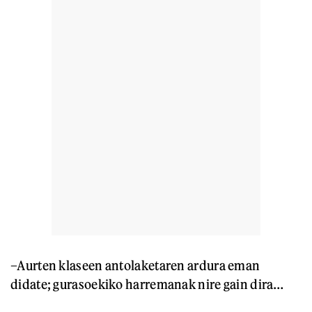
–Aurten klaseen antolaketaren ardura eman
didate; gurasoekiko harremanak nire gain dira…