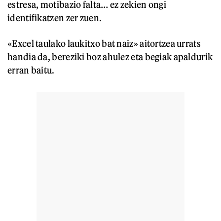
estresa, motibazio falta… ez zekien ongi
identifikatzen zer zuen.
«Excel taulako laukitxo bat naiz» aitortzea urrats
handia da, bereziki boz ahulez eta begiak apaldurik
erran baitu.