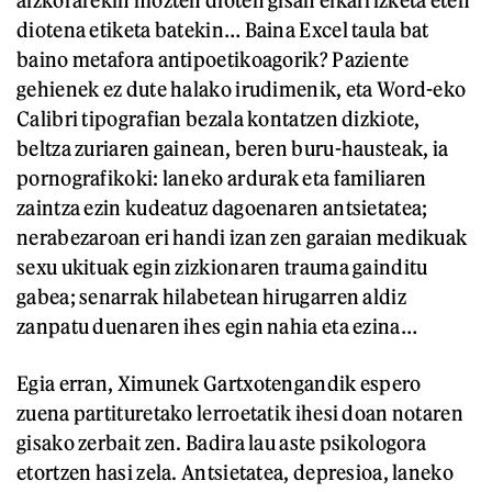
aizkorarekin mozten dioten gisan elkarrizketa eten
diotena etiketa batekin… Baina Excel taula bat
baino metafora antipoetikoagorik? Paziente
gehienek ez dute halako irudimenik, eta Word-eko
Calibri tipografian bezala kontatzen dizkiote,
beltza zuriaren gainean, beren buru-hausteak, ia
pornografikoki: laneko ardurak eta familiaren
zaintza ezin kudeatuz dagoenaren antsietatea;
nerabezaroan eri handi izan zen garaian medikuak
sexu ukituak egin zizkionaren trauma gainditu
gabea; senarrak hilabetean hirugarren aldiz
zanpatu duenaren ihes egin nahia eta ezina…
Egia erran, Ximunek Gartxotengandik espero
zuena partituretako lerroetatik ihesi doan notaren
gisako zerbait zen. Badira lau aste psikologora
etortzen hasi zela. Antsietatea, depresioa, laneko