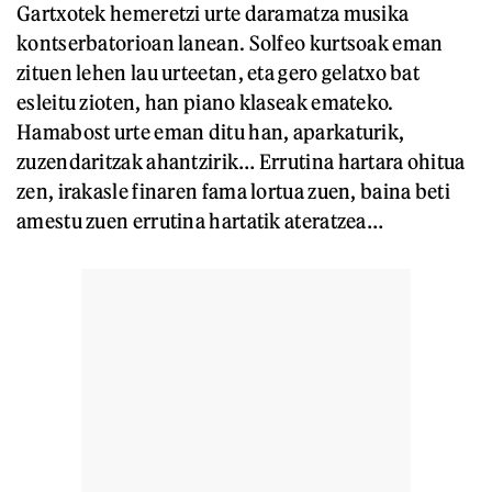
Gartxotek hemeretzi urte daramatza musika
kontserbatorioan lanean. Solfeo kurtsoak eman
zituen lehen lau urteetan, eta gero gelatxo bat
esleitu zioten, han piano klaseak emateko.
Hamabost urte eman ditu han, aparkaturik,
zuzendaritzak ahantzirik… Errutina hartara ohitua
zen, irakasle finaren fama lortua zuen, baina beti
amestu zuen errutina hartatik ateratzea…