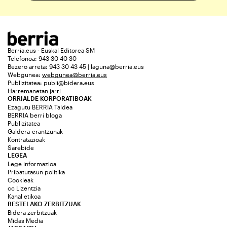
Berria.eus - Euskal Editorea SM
Telefonoa: 943 30 40 30
Bezero arreta: 943 30 43 45 | laguna@berria.eus
Webgunea:
webgunea@berria.eus
Publizitatea:
publi@bidera.eus
Harremanetan jarri
ORRIALDE KORPORATIBOAK
Ezagutu BERRIA Taldea
BERRIA berri bloga
Publizitatea
Galdera-erantzunak
Kontratazioak
Sarebide
LEGEA
Lege informazioa
Pribatutasun politika
Cookieak
cc Lizentzia
Kanal etikoa
BESTELAKO ZERBITZUAK
Bidera zerbitzuak
Midas Media