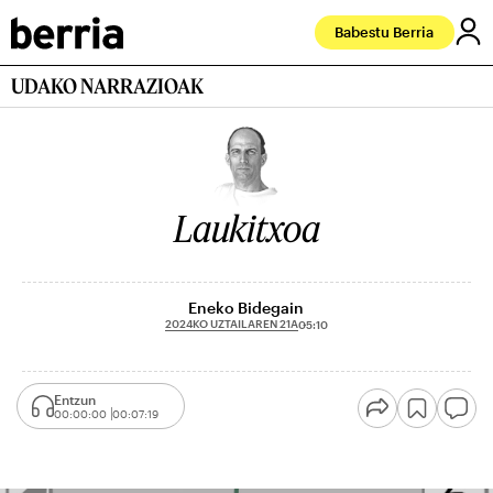
Babestu Berria
UDAKO NARRAZIOAK
Laukitxoa
Eneko Bidegain
2024KO UZTAILAREN 21A
05:10
Entzun
00:00:00
00:07:19