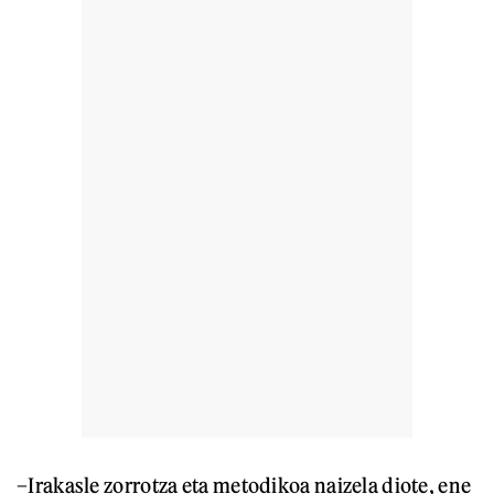
–Irakasle zorrotza eta metodikoa naizela diote, ene