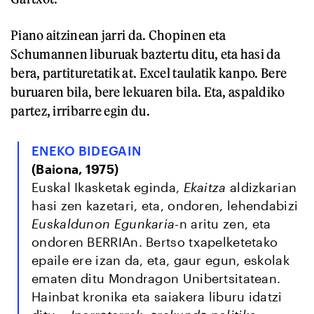
Piano aitzinean jarri da. Chopinen eta
Schumannen liburuak baztertu ditu, eta hasi da
bera, partituretatik at. Excel taulatik kanpo. Bere
buruaren bila, bere lekuaren bila. Eta, aspaldiko
partez, irribarre egin du.
ENEKO BIDEGAIN
(Baiona, 1975)
Euskal Ikasketak eginda,
Ekaitza
aldizkarian
hasi zen kazetari, eta, ondoren, lehendabizi
Euskaldunon Egunkaria
-n aritu zen, eta
ondoren BERRIAn. Bertso txapelketetako
epaile ere izan da, eta, gaur egun, eskolak
ematen ditu Mondragon Unibertsitatean.
Hainbat kronika eta saiakera liburu idatzi