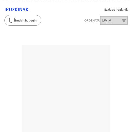
IRUZKINAK
Ez dago iruzkinik
Iruzkin bat egin
ORDENATU