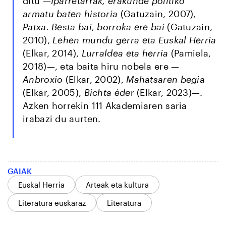
ditu —
Iparretarrak, erakunde politiko
armatu baten historia
(Gatuzain, 2007),
Patxa. Besta bai, borroka ere bai
(Gatuzain,
2010),
Lehen mundu gerra eta Euskal Herria
(Elkar, 2014),
Lurraldea eta herria
(Pamiela,
2018)—, eta baita hiru nobela ere —
Anbroxio
(Elkar, 2002),
Mahatsaren begia
(Elkar, 2005),
Bichta éde
r (Elkar, 2023)—.
Azken horrekin 111 Akademiaren saria
irabazi du aurten.
GAIAK
Euskal Herria
Arteak eta kultura
Literatura euskaraz
Literatura