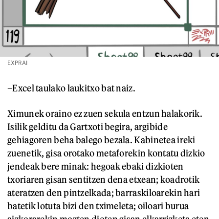
EXPRAI
–Excel taulako laukitxo bat naiz.
Ximunek oraino ez zuen sekula entzun halakorik.
Isilik gelditu da Gartxoti begira, argibide
gehiagoren beha balego bezala. Kabinetea ireki
zuenetik, gisa orotako metaforekin kontatu dizkio
jendeak bere minak: hegoak ebaki dizkioten
txoriaren gisan sentitzen dena etxean; koadrotik
ateratzen den pintzelkada; barraskiloarekin hari
batetik lotuta bizi den tximeleta; oiloari burua