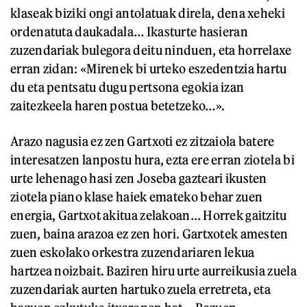
klaseak biziki ongi antolatuak direla, dena xeheki
ordenatuta daukadala… Ikasturte hasieran
zuzendariak bulegora deitu ninduen, eta horrelaxe
erran zidan: «Mirenek bi urteko eszedentzia hartu
du eta pentsatu dugu pertsona egokia izan
zaitezkeela haren postua betetzeko…».
Arazo nagusia ez zen Gartxoti ez zitzaiola batere
interesatzen lanpostu hura, ezta ere erran ziotela bi
urte lehenago hasi zen Joseba gazteari ikusten
ziotela piano klase haiek emateko behar zuen
energia, Gartxot akitua zelakoan… Horrek gaitzitu
zuen, baina arazoa ez zen hori. Gartxotek amesten
zuen eskolako orkestra zuzendariaren lekua
hartzea noizbait. Baziren hiru urte aurreikusia zuela
zuzendariak aurten hartuko zuela erretreta, eta