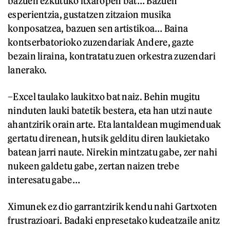
bazuen ezkutuko itxaropen bat… Bazuen
esperientzia, gustatzen zitzaion musika
konposatzea, bazuen sen artistikoa… Baina
kontserbatorioko zuzendariak Andere, gazte
bezain liraina, kontratatu zuen orkestra zuzendari
lanerako.
–Excel taulako laukitxo bat naiz. Behin mugitu
ninduten lauki batetik bestera, eta han utzi naute
ahantzirik orain arte. Eta lantaldean mugimenduak
gertatu direnean, hutsik gelditu diren laukietako
batean jarri naute. Nirekin mintzatu gabe, zer nahi
nukeen galdetu gabe, zertan naizen trebe
interesatu gabe…
Ximunek ez dio garrantzirik kendu nahi Gartxoten
frustrazioari. Badaki enpresetako kudeatzaile anitz