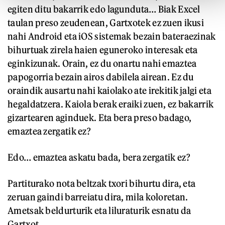
egiten ditu bakarrik edo lagunduta… Biak Excel
taulan preso zeudenean, Gartxotek ez zuen ikusi
nahi Android eta iOS sistemak bezain bateraezinak
bihurtuak zirela haien eguneroko interesak eta
eginkizunak. Orain, ez du onartu nahi emaztea
papogorria bezain airos dabilela airean. Ez du
oraindik ausartu nahi kaiolako ate irekitik jalgi eta
hegaldatzera. Kaiola berak eraiki zuen, ez bakarrik
gizartearen aginduek. Eta bera preso badago,
emaztea zergatik ez?
Edo… emaztea askatu bada, bera zergatik ez?
Partiturako nota beltzak txori bihurtu dira, eta
zeruan gaindi barreiatu dira, mila koloretan.
Ametsak beldurturik eta liluraturik esnatu da
Gartxot.