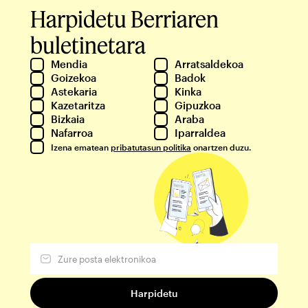
Harpidetu Berriaren
buletinetara
Mendia
Arratsaldekoa
Goizekoa
Badok
Astekaria
Kinka
Kazetaritza
Gipuzkoa
Bizkaia
Araba
Nafarroa
Iparraldea
Izena ematean
pribatutasun politika
onartzen duzu.