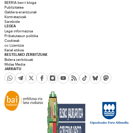
BERRIA berri bloga
Publizitatea
Galdera-erantzunak
Kontratazioak
Sarebide
LEGEA
Lege informazioa
Pribatutasun politika
Cookieak
cc Lizentzia
Kanal etikoa
BESTELAKO ZERBITZUAK
Bidera zerbitzuak
Midas Media
JARRAITU