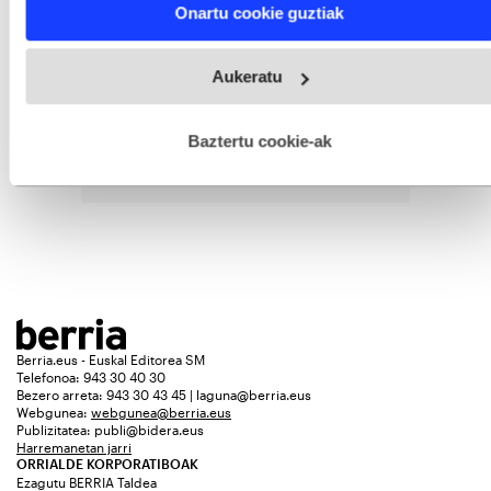
Find out more about how your personal data is processed
Onartu cookie guztiak
and set your preferences in the
details section
.
Webgune honek cookie propioak eta hirugarrenen cookie-
Aukeratu
fitxategiak erabiltzen ditu. Zure esperientzia eta zerbitzuak
hobetzeko asmoz, cookie teknologiaz baliatzen gara. Ohar
hau onartuz gero, teknologia hori erabiltzeko baimen
esplizitua ematen diguzu.
Gehiago irakurri
Baztertu cookie-ak
Berria.eus - Euskal Editorea SM
Telefonoa: 943 30 40 30
Bezero arreta: 943 30 43 45 | laguna@berria.eus
Webgunea:
webgunea@berria.eus
Publizitatea:
publi@bidera.eus
Harremanetan jarri
ORRIALDE KORPORATIBOAK
Ezagutu BERRIA Taldea