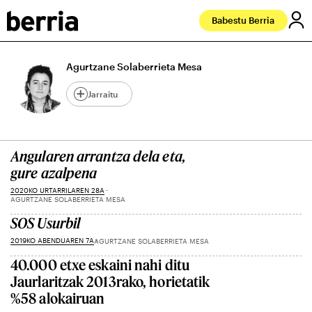
Babestu Berria
Agurtzane Solaberrieta Mesa
Jarraitu
Angularen arrantza dela eta,
gure azalpena
2020KO URTARRILAREN 28A
AGURTZANE SOLABERRIETA MESA
SOS Usurbil
2019KO ABENDUAREN 7A
AGURTZANE SOLABERRIETA MESA
40.000 etxe eskaini nahi ditu
Jaurlaritzak 2013rako, horietatik
%58 alokairuan