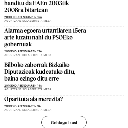
handitu da EAEn 2003tik
2008ra bitartean
2010EKO ABENDUAREN 16A
AGURTZANE SOLABERRIETA MESA
Alarma egoera urtarrilaren 15era
arte luzatu nahi du PSOEko
gobernuak
2010EKO ABENDUAREN 15A
AGURTZANE SOLABERRIETA MESA
Bilboko zaborrak Bizkaiko
Diputazioak kudeatuko ditu,
baina ezingo ditu erre
2010EKO ABENDUAREN 14A
AGURTZANE SOLABERRIETA MESA
Oparituta ala merezita?
2010EKO ABENDUAREN 3A
AGURTZANE SOLABERRIETA MESA
Gehiago ikusi