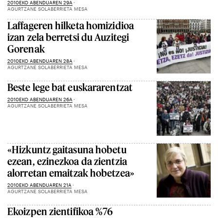
2010EKO ABENDUAREN 29A
AGURTZANE SOLABERRIETA MESA
Laffageren hilketa homizidioa
izan zela berretsi du Auzitegi
Gorenak
2010EKO ABENDUAREN 28A
AGURTZANE SOLABERRIETA MESA
Beste lege bat euskararentzat
2010EKO ABENDUAREN 26A
AGURTZANE SOLABERRIETA MESA
«Hizkuntz gaitasuna hobetu
ezean, ezinezkoa da zientzia
alorretan emaitzak hobetzea»
2010EKO ABENDUAREN 21A
AGURTZANE SOLABERRIETA MESA
Ekoizpen zientifikoa %76