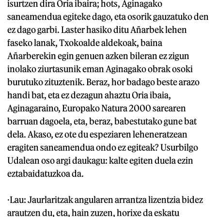
isurtzen dira Oria ibaira; hots, Aginagako
saneamendua egiteke dago, eta osorik gauzatuko den
ez dago garbi. Laster hasiko ditu Añarbek lehen
faseko lanak, Txokoalde aldekoak, baina
Añarberekin egin genuen azken bileran ez zigun
inolako ziurtasunik eman Aginagako obrak osoki
burutuko zituztenik. Beraz, hor badago beste arazo
handi bat, eta ez dezagun ahaztu Oria ibaia,
Aginagaraino, Europako Natura 2000 sarearen
barruan dagoela, eta, beraz, babestutako gune bat
dela. Akaso, ez ote du espeziaren leheneratzean
eragiten saneamendua ondo ez egiteak? Usurbilgo
Udalean oso argi daukagu: kalte egiten duela ezin
eztabaidatuzkoa da.
·Lau: Jaurlaritzak angularen arrantza lizentzia bidez
arautzen du, eta, hain zuzen, horixe da eskatu