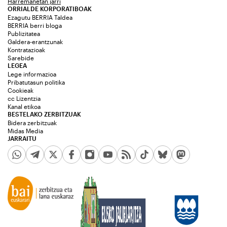
Harremanetan jarri
ORRIALDE KORPORATIBOAK
Ezagutu BERRIA Taldea
BERRIA berri bloga
Publizitatea
Galdera-erantzunak
Kontratazioak
Sarebide
LEGEA
Lege informazioa
Pribatutasun politika
Cookieak
cc Lizentzia
Kanal etikoa
BESTELAKO ZERBITZUAK
Bidera zerbitzuak
Midas Media
JARRAITU