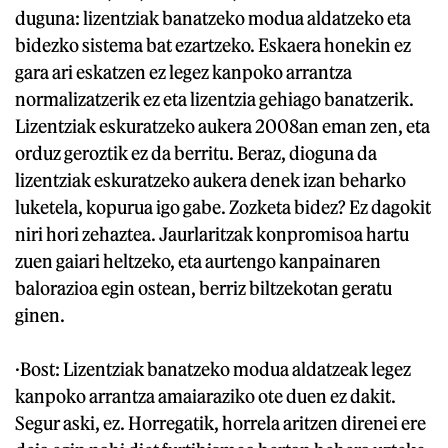
duguna: lizentziak banatzeko modua aldatzeko eta
bidezko sistema bat ezartzeko. Eskaera honekin ez
gara ari eskatzen ez legez kanpoko arrantza
normalizatzerik ez eta lizentzia gehiago banatzerik.
Lizentziak eskuratzeko aukera 2008an eman zen, eta
orduz geroztik ez da berritu. Beraz, dioguna da
lizentziak eskuratzeko aukera denek izan beharko
luketela, kopurua igo gabe. Zozketa bidez? Ez dagokit
niri hori zehaztea. Jaurlaritzak konpromisoa hartu
zuen gaiari heltzeko, eta aurtengo kanpainaren
balorazioa egin ostean, berriz biltzekotan geratu
ginen.
·Bost: Lizentziak banatzeko modua aldatzeak legez
kanpoko arrantza amaiaraziko ote duen ez dakit.
Segur aski, ez. Horregatik, horrela aritzen direnei ere