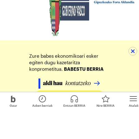
Zure babes ekonomikoari esker
egiten dugu kazetaritza
konprometitua.
BABESTU BERRIA
Egin zure ekarpena
Gaur
Azken berriak
Entzun BERRIA
Nire BERRIA
Atalak