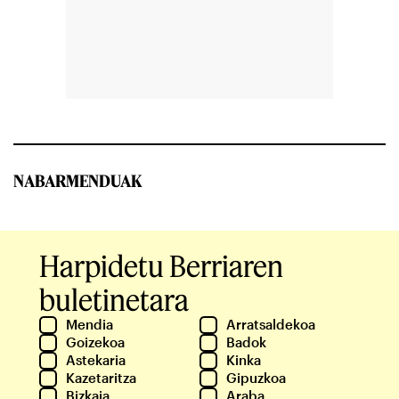
NABARMENDUAK
Harpidetu Berriaren
buletinetara
Mendia
Arratsaldekoa
Goizekoa
Badok
Astekaria
Kinka
Kazetaritza
Gipuzkoa
Bizkaia
Araba