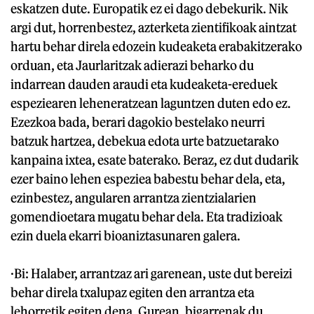
eskatzen dute. Europatik ez ei dago debekurik. Nik
argi dut, horrenbestez, azterketa zientifikoak aintzat
hartu behar direla edozein kudeaketa erabakitzerako
orduan, eta Jaurlaritzak adierazi beharko du
indarrean dauden araudi eta kudeaketa-ereduek
espeziearen leheneratzean laguntzen duten edo ez.
Ezezkoa bada, berari dagokio bestelako neurri
batzuk hartzea, debekua edota urte batzuetarako
kanpaina ixtea, esate baterako. Beraz, ez dut dudarik
ezer baino lehen espeziea babestu behar dela, eta,
ezinbestez, angularen arrantza zientzialarien
gomendioetara mugatu behar dela. Eta tradizioak
ezin duela ekarri bioaniztasunaren galera.
·Bi: Halaber, arrantzaz ari garenean, uste dut bereizi
behar direla txalupaz egiten den arrantza eta
lehorretik egiten dena. Gurean, bigarrenak du