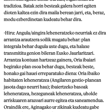
tradizioa. Batak zein besteak galera horri egiten
dioten kaltea ezin dira maila berean jarri, eta, beraz,
modu ezberdinetan kudeatu behar dira.
·Hiru: Angula/aingira leheneratzeko neurriak ez dira
arrantza arautzera soilik mugatu behar: plan
integrala behar dugula uste dugu, eta halaxe
transmititu genion bileran Eusko Jaurlaritzari.
Arrantza kontuan hartzeaz gainera, Oria ibaiari
begirako plan osoa behar dugu, besteak beste,
honako gai hauei erreparatuko diena: Oria ibaiko
habitaten leheneratzea (Angilaren gestio-planean
jasota dago neurri hau); ibaiertzeko basoak
leheneratzea, hezeguneak leheneratzea, uholde
arriskuaren arazoari aurre egitea eta saneamendua.
Oraindik ere, Aginagako ur zikinak kudeatu gabe