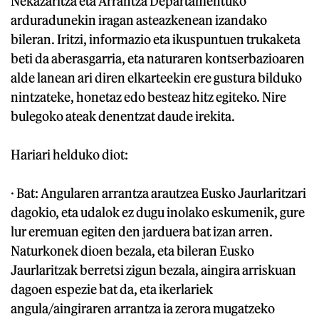
Nekazaritza eta Arrantza Departamentuko
arduradunekin iragan asteazkenean izandako
bileran. Iritzi, informazio eta ikuspuntuen trukaketa
beti da aberasgarria, eta naturaren kontserbazioaren
alde lanean ari diren elkarteekin ere gustura bilduko
nintzateke, honetaz edo besteaz hitz egiteko. Nire
bulegoko ateak denentzat daude irekita.
Hariari helduko diot:
· Bat: Angularen arrantza arautzea Eusko Jaurlaritzari
dagokio, eta udalok ez dugu inolako eskumenik, gure
lur eremuan egiten den jarduera bat izan arren.
Naturkonek dioen bezala, eta bileran Eusko
Jaurlaritzak berretsi zigun bezala, aingira arriskuan
dagoen espezie bat da, eta ikerlariek
angula/aingiraren arrantza ia zerora mugatzeko