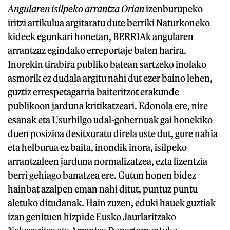
A
ngularen isilpeko arrantza Orian
izenburupeko
iritzi artikulua argitaratu dute berriki Naturkoneko
kideek egunkari honetan, BERRIAk angularen
arrantzaz egindako erreportaje baten harira.
Inorekin tirabira publiko batean sartzeko inolako
asmorik ez dudala argitu nahi dut ezer baino lehen,
guztiz errespetagarria baiteritzot erakunde
publikoon jarduna kritikatzeari. Edonola ere, nire
esanak eta Usurbilgo udal-gobernuak gai honekiko
duen posizioa desitxuratu direla uste dut, gure nahia
eta helburua ez baita, inondik inora, isilpeko
arrantzaleen jarduna normalizatzea, ezta lizentzia
berri gehiago banatzea ere. Gutun honen bidez
hainbat azalpen eman nahi ditut, puntuz puntu
aletuko ditudanak. Hain zuzen, eduki hauek guztiak
izan genituen hizpide Eusko Jaurlaritzako