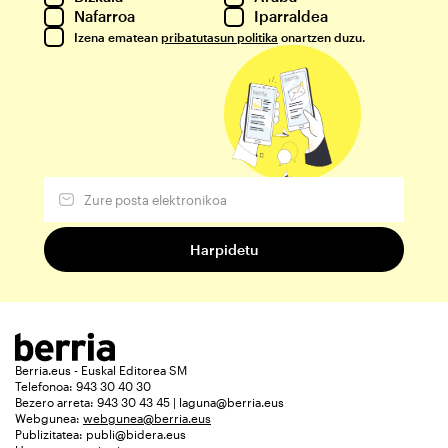
Nafarroa
Iparraldea
Izena ematean
pribatutasun politika
onartzen duzu.
Berria.eus - Euskal Editorea SM
Telefonoa: 943 30 40 30
Bezero arreta: 943 30 43 45 | laguna@berria.eus
Webgunea:
webgunea@berria.eus
Publizitatea:
publi@bidera.eus