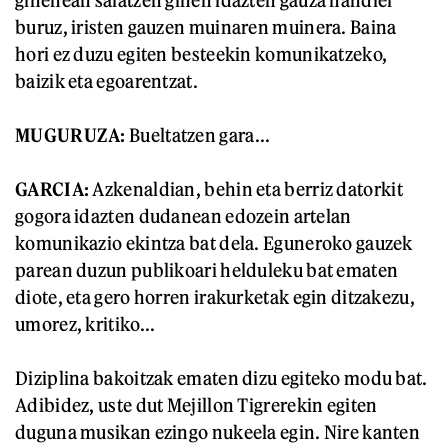
ginenean saiatzen ginen idazten gauza handiei
buruz, iristen gauzen muinaren muinera. Baina
hori ez duzu egiten besteekin komunikatzeko,
baizik eta egoarentzat.
MUGURUZA:
Bueltatzen gara...
GARCIA:
Azkenaldian, behin eta berriz datorkit
gogora idazten dudanean edozein artelan
komunikazio ekintza bat dela. Eguneroko gauzek
parean duzun publikoari helduleku bat ematen
diote, eta gero horren irakurketak egin ditzakezu,
umorez, kritiko...
Diziplina bakoitzak ematen dizu egiteko modu bat.
Adibidez, uste dut Mejillon Tigrerekin egiten
duguna musikan ezingo nukeela egin. Nire kanten