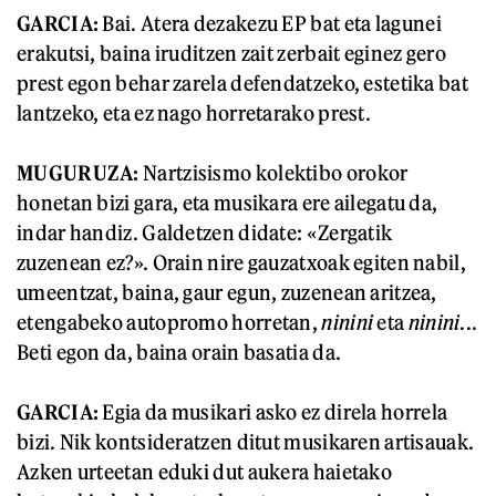
GARCIA:
Bai. Atera dezakezu EP bat eta lagunei
erakutsi, baina iruditzen zait zerbait eginez gero
prest egon behar zarela defendatzeko, estetika bat
lantzeko, eta ez nago horretarako prest.
MUGURUZA:
Nartzisismo kolektibo orokor
honetan bizi gara, eta musikara ere ailegatu da,
indar handiz. Galdetzen didate: «Zergatik
zuzenean ez?». Orain nire gauzatxoak egiten nabil,
umeentzat, baina, gaur egun, zuzenean aritzea,
etengabeko autopromo horretan,
ninini
eta
ninini
...
Beti egon da, baina orain basatia da.
GARCIA:
Egia da musikari asko ez direla horrela
bizi. Nik kontsideratzen ditut musikaren artisauak.
Azken urteetan eduki dut aukera haietako