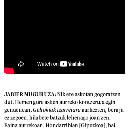
JABIER MUGURUZA:
Nik ere askotan gogoratzen
dut. Hemen gure azken aurreko kontzertua egin
genuenean,
Geltokiak izarretara
aurkezten, bera ja
ez zegoen, hilabete batzuk lehenago joan zen.
Baina aurrekoan, Hondarribian [Gipuzkoa], bai.