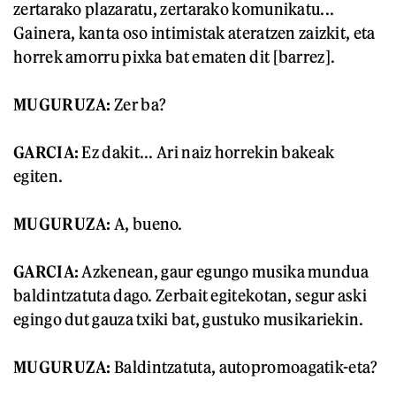
zertarako plazaratu, zertarako komunikatu...
Gainera, kanta oso intimistak ateratzen zaizkit, eta
horrek amorru pixka bat ematen dit [barrez].
MUGURUZA:
Zer ba?
GARCIA:
Ez dakit... Ari naiz horrekin bakeak
egiten.
MUGURUZA:
A, bueno.
GARCIA:
Azkenean, gaur egungo musika mundua
baldintzatuta dago. Zerbait egitekotan, segur aski
egingo dut gauza txiki bat, gustuko musikariekin.
MUGURUZA:
Baldintzatuta, autopromoagatik-eta?