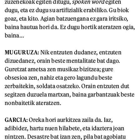
zuzenekoak egiten ditugu,
spoken word
egiten
dugu, eta ez dugu su artifizialik erabiliko. Gu biok
goaz, eta kito. Agian batzuengana ez gara iritsiko,
baina hautua hori da. Ez dugu hortik ateratzen ogia,
baina...
MUGURUZA:
Nik entzuten dudanez, entzuten
dizuedanez, orain beste mentalitate bat dago.
Guretzat ametsa zen musikaz bizitzea; gure
obsesioa zen, nahiz eta gero lagundu beste
zerbaitekin, soldata osatzeko. Orain entzuten dut
segitzen duzuela martxan, baina garbantzuak beste
nonbaitetik ateratzen.
GARCIA:
Oreka hori aurkitzea zaila da. Iaz,
adibidez, hartu nuen hilabete, eta idaztera joan
nintzen. Desastre bat izan zen, pila bat agobiatu