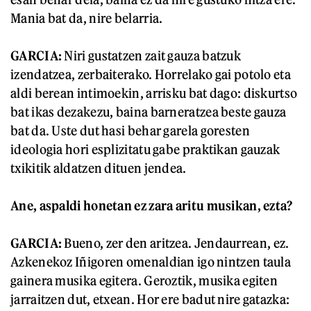
Mania bat da, nire belarria.
GARCIA:
Niri gustatzen zait gauza batzuk
izendatzea, zerbaiterako. Horrelako gai potolo eta
aldi berean intimoekin, arrisku bat dago: diskurtso
bat ikas dezakezu, baina barneratzea beste gauza
bat da. Uste dut hasi behar garela goresten
ideologia hori esplizitatu gabe praktikan gauzak
txikitik aldatzen dituen jendea.
Ane, aspaldi honetan ez zara aritu musikan, ezta?
GARCIA:
Bueno, zer den aritzea. Jendaurrean, ez.
Azkenekoz Iñigoren omenaldian igo nintzen taula
gainera musika egitera. Geroztik, musika egiten
jarraitzen dut, etxean. Hor ere badut nire gatazka: