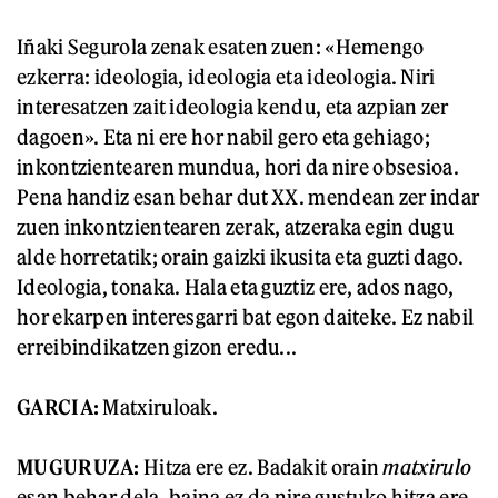
Iñaki Segurola zenak esaten zuen: «Hemengo
ezkerra: ideologia, ideologia eta ideologia. Niri
interesatzen zait ideologia kendu, eta azpian zer
dagoen». Eta ni ere hor nabil gero eta gehiago;
inkontzientearen mundua, hori da nire obsesioa.
Pena handiz esan behar dut XX. mendean zer indar
zuen inkontzientearen zerak, atzeraka egin dugu
alde horretatik; orain gaizki ikusita eta guzti dago.
Ideologia, tonaka. Hala eta guztiz ere, ados nago,
hor ekarpen interesgarri bat egon daiteke. Ez nabil
erreibindikatzen gizon eredu...
GARCIA:
Matxiruloak.
MUGURUZA:
Hitza ere ez. Badakit orain
matxirulo
esan behar dela, baina ez da nire gustuko hitza ere.