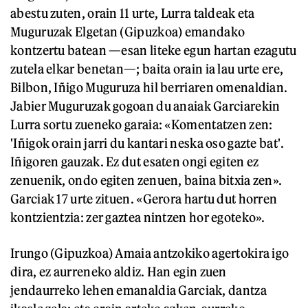
abestu zuten, orain 11 urte, Lurra taldeak eta
Muguruzak Elgetan (Gipuzkoa) emandako
kontzertu batean —esan liteke egun hartan ezagutu
zutela elkar benetan—; baita orain ia lau urte ere,
Bilbon, Iñigo Muguruza hil berriaren omenaldian.
Jabier Muguruzak gogoan du anaiak Garciarekin
Lurra sortu zueneko garaia: «Komentatzen zen:
'Iñigok orain jarri du kantari neska oso gazte bat'.
Iñigoren gauzak. Ez dut esaten ongi egiten ez
zenuenik, ondo egiten zenuen, baina bitxia zen».
Garciak 17 urte zituen. «Gerora hartu dut horren
kontzientzia: zer gaztea nintzen hor egoteko».
Irungo (Gipuzkoa) Amaia antzokiko agertokira igo
dira, ez aurreneko aldiz. Han egin zuen
jendaurreko lehen emanaldia Garciak, dantza