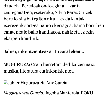
daudela. Bertsioak ondo egitea —kanta
zeureganatzea; esaterako, Silvia Perez Cruzek
bertsio pila bat egiten ditu— ez da kantak
ezerezetik sortzea baino okerragoa, baina horri beti
ematen zaio balio handiagoa, nahiz eta ez egin
ekarpen handirik.
Jabier, inkontzienteaz aritu zara lehen...
MUGURUZA:
Orain horretara dedikatzen naiz:
musika, literatura eta inkontzientea.
Muguruza eta Garcia.
Jagoba Manterola, FOKU