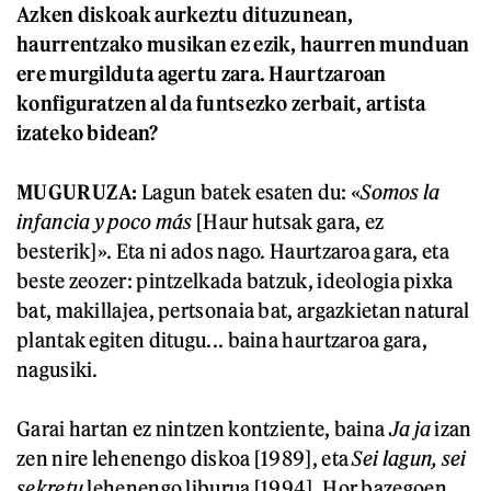
Azken diskoak aurkeztu dituzunean,
haurrentzako musikan ez ezik, haurren munduan
ere murgilduta agertu zara. Haurtzaroan
konfiguratzen al da funtsezko zerbait, artista
izateko bidean?
MUGURUZA:
Lagun batek esaten du: «
Somos la
infancia y poco más
[Haur hutsak gara, ez
besterik]». Eta ni ados nago. Haurtzaroa gara, eta
beste zeozer: pintzelkada batzuk, ideologia pixka
bat, makillajea, pertsonaia bat, argazkietan natural
plantak egiten ditugu... baina haurtzaroa gara,
nagusiki.
Garai hartan ez nintzen kontziente, baina
Ja ja
izan
zen nire lehenengo diskoa [1989], eta
Sei lagun, sei
sekretu
lehenengo liburua [1994]. Hor bazegoen