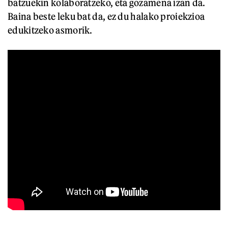
batzuekin kolaboratzeko, eta gozamena izan da.
Baina beste leku bat da, ez du halako proiekzioa
edukitzeko asmorik.