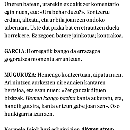
Uneren batean, urarekin ez dakit zer komentario
egin nuen, eta: «Ura behar duzu?». Kontzertu
erdian, altxatu, eta ur bila joan zen ondoko
tabernara. Uste dut pixka bat erretratatzen duela
horrek ere. Ez zegoen batere jainkotua; kontrakoa.
GARCIA:
Horregatik izango da errazagoa
gogoratzea momentu arruntetan.
MUGURUZA:
Hemengo kontzertuan, aipatu nuen.
Ari nintzen aurkezten nire anaien kantaren
bertsioa, eta esan nuen: «Zer gauzak dituen
bizitzak.
Hemen izango bazina
kanta aukeratu, eta,
handik gutxira, kanta entzun gabe joan zen». Oso
hunkigarria izan zen.
Karmele Jaiok hari eskaini zion
Aitaren etxea
: