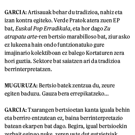
GARCIA:
Artisauak behar du tradizioa, nahiz eta
izan kontra egiteko. Verde Pratok atera zuen EP
bat,
Euskal Pop Erradikala
, eta hor dago
Zu
atrapatu arte
-ren bertsio marabilloso bat, ziur asko
ez lukeena hain ondo funtzionatuko gure
imajinario kolektiboan ez balego Kortaturen zera
hori guztia. Sektore bat saiatzen ari da tradizioa
berrinterpretatzen.
MUGURUZA:
Bertsio batek zentzua du, zeure
egiten baduzu. Gauza bera errepikatzeko...
GARCIA:
Txarangen bertsioetan kanta iguala behin
eta berriro entzutean ez, baina berrinterpretazio
batean ekarpen bat dago. Begira, igual bertsioekin
zerbait egingo nuke, zeren uste dut gutxietsiak