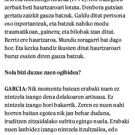
zerbait beti haurtzaroari lotuta. Denbora gutxian
gertatu zaizkit gauza batzuk. Galdu ditut pertsona
oso inportanteak, eta batzuk nahiko modu
traumatikoan, gainera; eta bilobak izan ditut.
Berriz ere haurtzaroa. Mundu zoragarri bat dago
hor. Eta kezka handiz ikusten ditut haurtzaroari
buruz esaten diren gauza batzuk.
Nola bizi duzue zuen ogibidea?
GARCIA:
Nik momentu batean erabaki nuen ez
nintzela izango dena delakoaren artisaua. Ez
nintzela izango hori bakarrik. Zeren ez nuen nahi
horren baitan egotea nik jan behar dudana,
iruditzen zitzaidalako sufritu egingo nuela. Erabaki
nuen lanbidez izango nintzela itzultzailea, edo