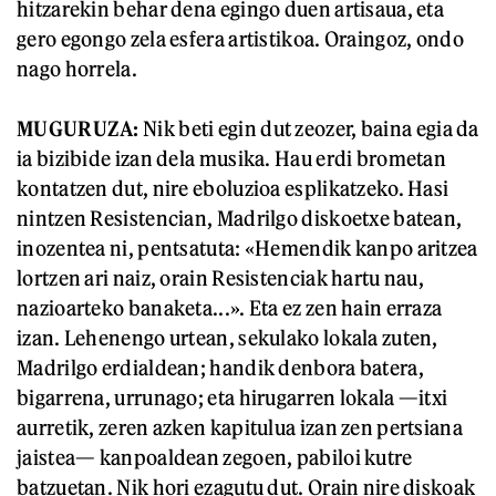
hitzarekin behar dena egingo duen artisaua, eta
gero egongo zela esfera artistikoa. Oraingoz, ondo
nago horrela.
MUGURUZA:
Nik beti egin dut zeozer, baina egia da
ia bizibide izan dela musika. Hau erdi brometan
kontatzen dut, nire eboluzioa esplikatzeko. Hasi
nintzen Resistencian, Madrilgo diskoetxe batean,
inozentea ni, pentsatuta: «Hemendik kanpo aritzea
lortzen ari naiz, orain Resistenciak hartu nau,
nazioarteko banaketa...». Eta ez zen hain erraza
izan. Lehenengo urtean, sekulako lokala zuten,
Madrilgo erdialdean; handik denbora batera,
bigarrena, urrunago; eta hirugarren lokala —itxi
aurretik, zeren azken kapitulua izan zen pertsiana
jaistea— kanpoaldean zegoen, pabiloi kutre
batzuetan. Nik hori ezagutu dut. Orain nire diskoak