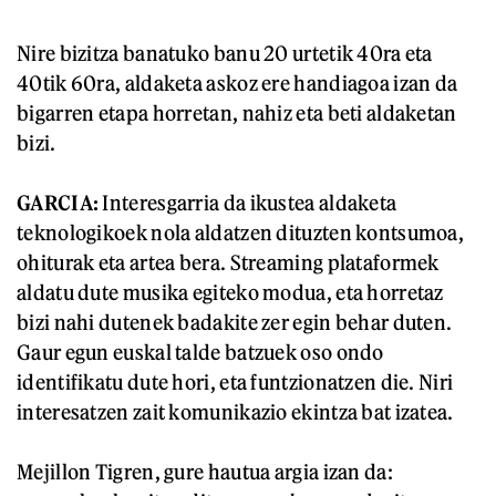
Nire bizitza banatuko banu 20 urtetik 40ra eta
40tik 60ra, aldaketa askoz ere handiagoa izan da
bigarren etapa horretan, nahiz eta beti aldaketan
bizi.
GARCIA:
Interesgarria da ikustea aldaketa
teknologikoek nola aldatzen dituzten kontsumoa,
ohiturak eta artea bera. Streaming plataformek
aldatu dute musika egiteko modua, eta horretaz
bizi nahi dutenek badakite zer egin behar duten.
Gaur egun euskal talde batzuek oso ondo
identifikatu dute hori, eta funtzionatzen die. Niri
interesatzen zait komunikazio ekintza bat izatea.
Mejillon Tigren, gure hautua argia izan da: