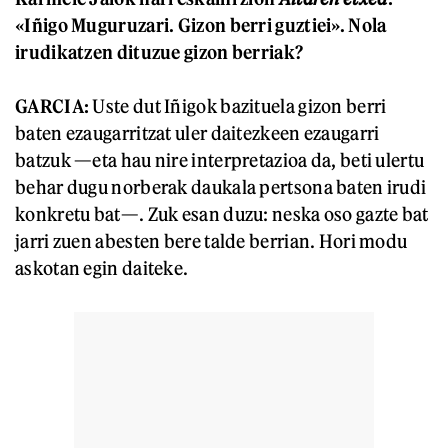
«Iñigo Muguruzari. Gizon berri guztiei». Nola
irudikatzen dituzue gizon berriak?
GARCIA:
Uste dut Iñigok bazituela gizon berri
baten ezaugarritzat uler daitezkeen ezaugarri
batzuk —eta hau nire interpretazioa da, beti ulertu
behar dugu norberak daukala pertsona baten irudi
konkretu bat—. Zuk esan duzu: neska oso gazte bat
jarri zuen abesten bere talde berrian. Hori modu
askotan egin daiteke.