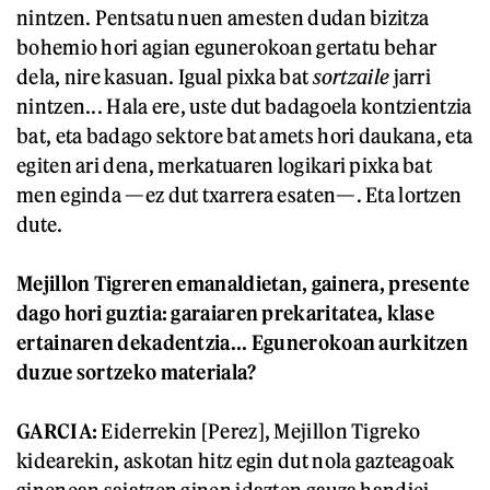
nintzen. Pentsatu nuen amesten dudan bizitza
bohemio hori agian egunerokoan gertatu behar
dela, nire kasuan. Igual pixka bat
sortzaile
jarri
nintzen... Hala ere, uste dut badagoela kontzientzia
bat, eta badago sektore bat amets hori daukana, eta
egiten ari dena, merkatuaren logikari pixka bat
men eginda —ez dut txarrera esaten—. Eta lortzen
dute.
Mejillon Tigreren emanaldietan, gainera, presente
dago hori guztia: garaiaren prekaritatea, klase
ertainaren dekadentzia... Egunerokoan aurkitzen
duzue sortzeko materiala?
GARCIA:
Eiderrekin [Perez], Mejillon Tigreko
kidearekin, askotan hitz egin dut nola gazteagoak