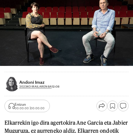
Andoni Imaz
2023KO IRAILAREN 8A
12:08
Entzun
00:00:00
00:00:00
Elkarrekin igo dira agertokira Ane Garcia eta Jabier
Muguruza, ez aurreneko aldiz. Elkarren ondotik