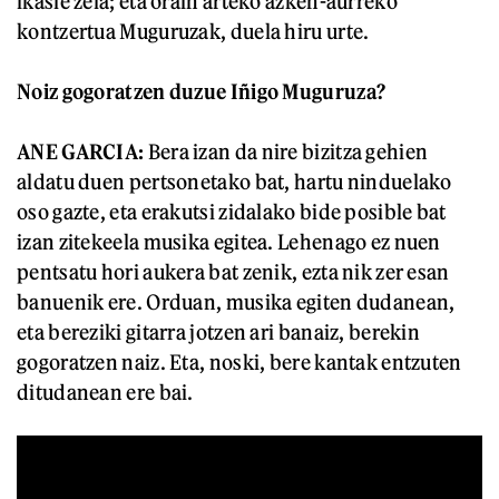
ikasle zela; eta orain arteko azken-aurreko
kontzertua Muguruzak, duela hiru urte.
Noiz gogoratzen duzue Iñigo Muguruza?
ANE GARCIA:
Bera izan da nire bizitza gehien
aldatu duen pertsonetako bat, hartu ninduelako
oso gazte, eta erakutsi zidalako bide posible bat
izan zitekeela musika egitea. Lehenago ez nuen
pentsatu hori aukera bat zenik, ezta nik zer esan
banuenik ere. Orduan, musika egiten dudanean,
eta bereziki gitarra jotzen ari banaiz, berekin
gogoratzen naiz. Eta, noski, bere kantak entzuten
ditudanean ere bai.