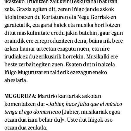
ikasteko. Iruditzen zait keinu eskuzabal bat izan
zela. Grazia egiten dit, zeren Iñigo jende askok
idolatratzen du Kortaturen eta Negu Gorriak-en
garaietatik, eta garai haiek eta musika hori lotzen
ditut maskulinitate eredu jakin batekin, gaur egun
oraindik ere erreproduzitzen dena, baina nik bere
azken hamar urteetan ezagutu nuen, eta nire
irudiak ez du zerikusirik horrekin. Musikalki ere
beste zerbait egiten zuen. Esaten dut ni naizela
Iñigo Muguruzaren talderik ezezaguneneko
abeslaria.
MUGURUZA:
Martirio kantariak askotan
komentatzen du: «
Jabier, hace falta que el músico
tenga el ego domesticao
[Jabier, musikariak egoa
otzandua izan behar du]». Uste dut Iñigok oso
otzandua zeukala.