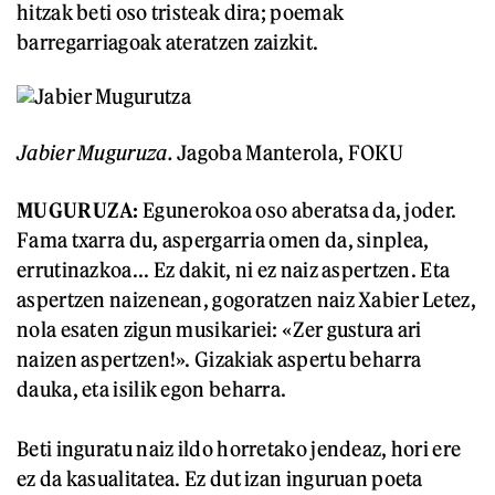
hitzak beti oso tristeak dira; poemak
barregarriagoak ateratzen zaizkit.
Jabier Muguruza.
Jagoba Manterola, FOKU
MUGURUZA:
Egunerokoa oso aberatsa da, joder.
Fama txarra du, aspergarria omen da, sinplea,
errutinazkoa... Ez dakit, ni ez naiz aspertzen. Eta
aspertzen naizenean, gogoratzen naiz Xabier Letez,
nola esaten zigun musikariei: «Zer gustura ari
naizen aspertzen!». Gizakiak aspertu beharra
dauka, eta isilik egon beharra.
Beti inguratu naiz ildo horretako jendeaz, hori ere
ez da kasualitatea. Ez dut izan inguruan poeta