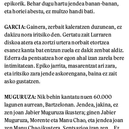
epikorik. Behar dugu hartu jendea banan-banan,
eta horiei abestu, ez multzo handi bati.
GARCIA:
Gainera, zerbait kaleratzen duzunean, ez
dakizu nora iritsiko den. Gertatu zait Lurraren
diskoa atera eta zortzi urtera norbait etortzea
esanez kanta bat entzun zuela ez dakit zenbat aldiz.
Ederra da pentsatzea hor egon ahal izan zarela bere
intimitatean. Epiko jarrita, masarentzat ari zara,
eta iritsiko zara jende askorengana, baina ez zait
asko gustatzen.
MUGURUZA:
Nik behin kantatu nuen 60.000
lagunen aurrean, Bartzelonan. Jendea, jakina, ez
zen joan Jabier Muguruza ikustera; ginen Jabier
Muguruza, Morente eta Manu Chao, eta jendea joan
zen Manu Chao ikustera. Sentsazioa izan zen... Ez