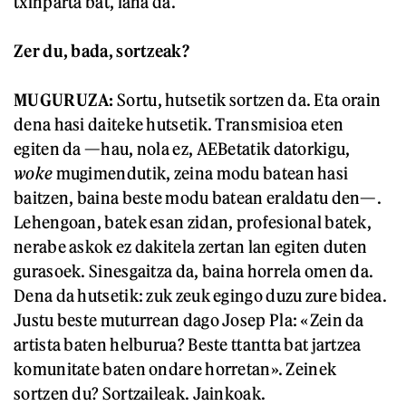
txinparta bat, lana da.
Zer du, bada, sortzeak?
MUGURUZA:
Sortu, hutsetik sortzen da. Eta orain
dena hasi daiteke hutsetik. Transmisioa eten
egiten da —hau, nola ez, AEBetatik datorkigu,
woke
mugimendutik, zeina modu batean hasi
baitzen, baina beste modu batean eraldatu den—.
Lehengoan, batek esan zidan, profesional batek,
nerabe askok ez dakitela zertan lan egiten duten
gurasoek. Sinesgaitza da, baina horrela omen da.
Dena da hutsetik: zuk zeuk egingo duzu zure bidea.
Justu beste muturrean dago Josep Pla: «Zein da
artista baten helburua? Beste ttantta bat jartzea
komunitate baten ondare horretan». Zeinek
sortzen du? Sortzaileak. Jainkoak.