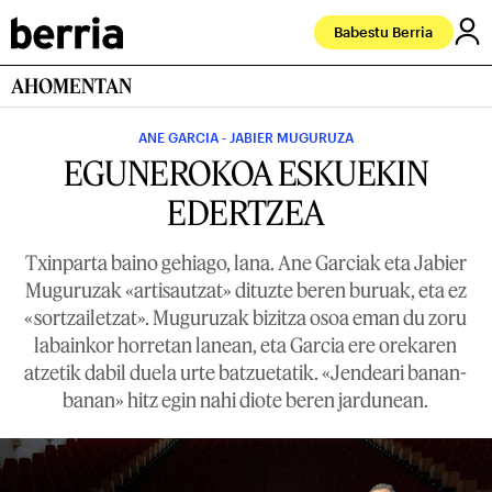
Babestu Berria
AHOMENTAN
ANE GARCIA - JABIER MUGURUZA
EGUNEROKOA ESKUEKIN
EDERTZEA
Txinparta baino gehiago, lana. Ane Garciak eta Jabier
Muguruzak «artisautzat» dituzte beren buruak, eta ez
«sortzailetzat». Muguruzak bizitza osoa eman du zoru
labainkor horretan lanean, eta Garcia ere orekaren
atzetik dabil duela urte batzuetatik. «Jendeari banan-
banan» hitz egin nahi diote beren jardunean.