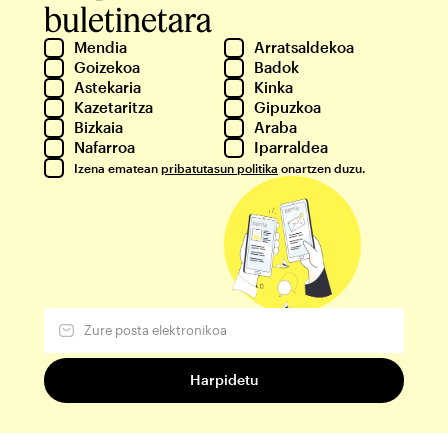
buletinetara
Mendia
Arratsaldekoa
Goizekoa
Badok
Astekaria
Kinka
Kazetaritza
Gipuzkoa
Bizkaia
Araba
Nafarroa
Iparraldea
Izena ematean
pribatutasun politika
onartzen duzu.