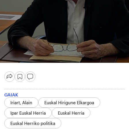
GAIAK
Iriart, Alain
Euskal Hirigune Elkargoa
Ipar Euskal Herria
Euskal Herria
Euskal Herriko politika