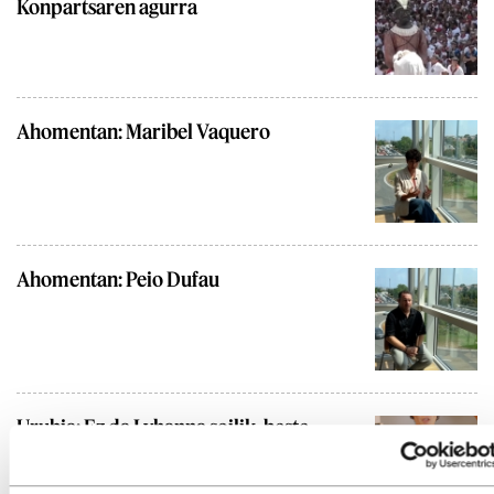
Konpartsaren agurra
Ahomentan: Maribel Vaquero
Ahomentan: Peio Dufau
Urubia: Ez da Lyhanna soilik, beste
70.000 ere badira
BADA