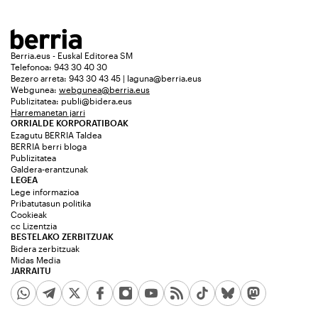
Berria.eus - Euskal Editorea SM
Telefonoa: 943 30 40 30
Bezero arreta: 943 30 43 45 | laguna@berria.eus
Webgunea:
webgunea@berria.eus
Publizitatea:
publi@bidera.eus
Harremanetan jarri
ORRIALDE KORPORATIBOAK
Ezagutu BERRIA Taldea
BERRIA berri bloga
Publizitatea
Galdera-erantzunak
LEGEA
Lege informazioa
Pribatutasun politika
Cookieak
cc Lizentzia
BESTELAKO ZERBITZUAK
Bidera zerbitzuak
Midas Media
JARRAITU