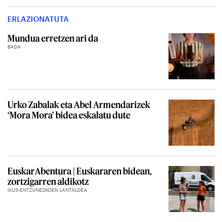
ERLAZIONATUTA
Mundua erretzen ari da
BADA
Urko Zabalak eta Abel Armendarizek
‘Mora Mora’ bidea eskalatu dute
EuskarAbentura | Euskararen bidean,
zortzigarren aldikotz
IKUS-ENTZUNEZKOEN LANTALDEA