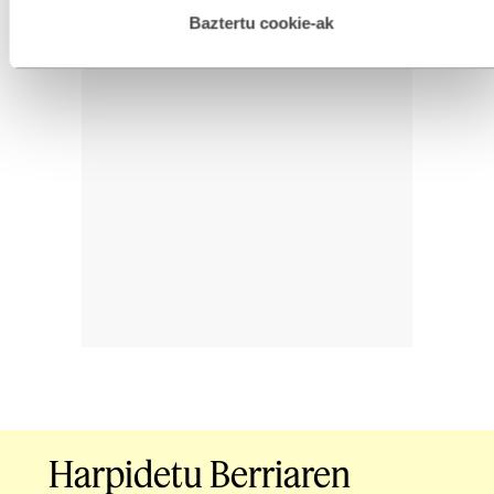
hau onartuz gero, teknologia hori erabiltzeko baimen
esplizitua ematen diguzu.
Gehiago irakurri
Baztertu cookie-ak
Harpidetu Berriaren