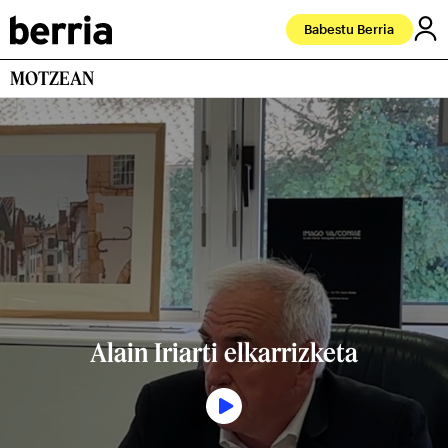
Babestu Berria
MOTZEAN
Alain Iriarti elkarrizketa