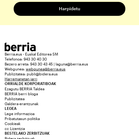
Berria.eus - Euskal Editorea SM
Telefonoa: 943 30 40 30
Bezero arreta: 943 30 43 45 | laguna@berria.eus
Webgunea:
webgunea@berria.eus
Publizitatea:
publi@bidera.eus
Harremanetan jarri
ORRIALDE KORPORATIBOAK
Ezagutu BERRIA Taldea
BERRIA berri bloga
Publizitatea
Galdera-erantzunak
LEGEA
Lege informazioa
Pribatutasun politika
Cookieak
cc Lizentzia
BESTELAKO ZERBITZUAK
Bidera zerbitzuak