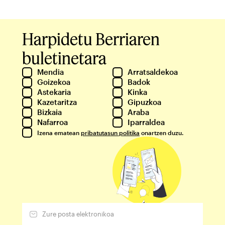
Harpidetu Berriaren
buletinetara
Mendia
Arratsaldekoa
Goizekoa
Badok
Astekaria
Kinka
Kazetaritza
Gipuzkoa
Bizkaia
Araba
Nafarroa
Iparraldea
Izena ematean
pribatutasun politika
onartzen duzu.