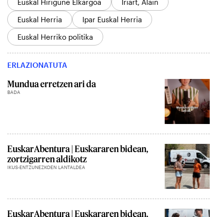
Euskal Hirigune Elkargoa
Iriart, Alain
Euskal Herria
Ipar Euskal Herria
Euskal Herriko politika
ERLAZIONATUTA
Mundua erretzen ari da
BADA
EuskarAbentura | Euskararen bidean,
zortzigarren aldikotz
IKUS-ENTZUNEZKOEN LANTALDEA
EuskarAbentura | Euskararen bidean,