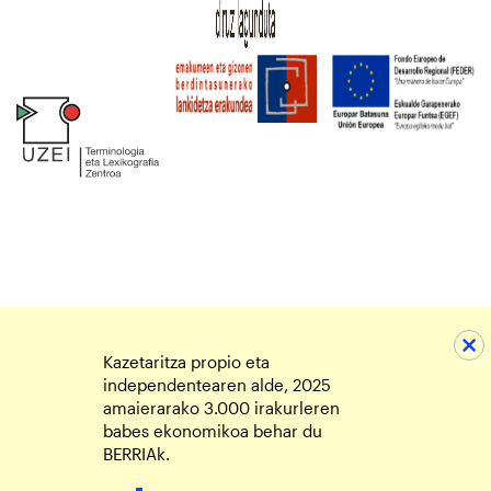
Kazetaritza propio eta
independentearen alde, 2025
amaierarako 3.000 irakurleren
babes ekonomikoa behar du
BERRIAk.