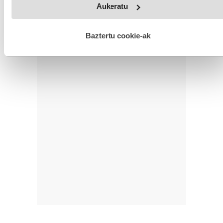
Aukeratu
fitxategiak erabiltzen ditu. Zure esperientzia eta zerbitzuak
hobetzeko asmoz, cookie teknologiaz baliatzen gara. Ohar
hau onartuz gero, teknologia hori erabiltzeko baimen
esplizitua ematen diguzu.
Gehiago irakurri
Baztertu cookie-ak