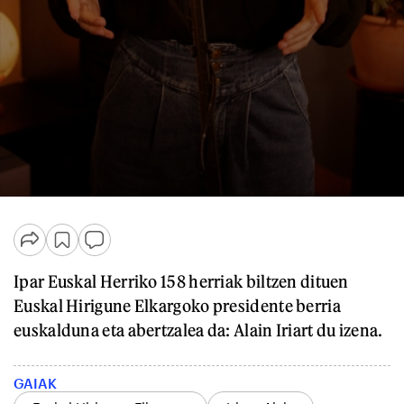
Ipar Euskal Herriko 158 herriak biltzen dituen
Euskal Hirigune Elkargoko presidente berria
euskalduna eta abertzalea da: Alain Iriart du izena.
GAIAK