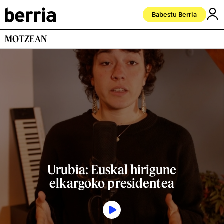
Babestu Berria
MOTZEAN
Urubia: Euskal hirigune
elkargoko presidentea