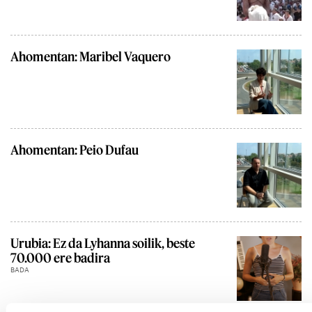
Ahomentan: Maribel Vaquero
Ahomentan: Peio Dufau
Urubia: Ez da Lyhanna soilik, beste
70.000 ere badira
BADA