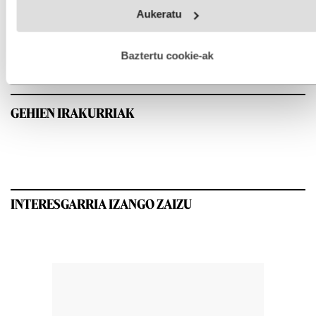
Webgune honek cookie propioak eta hirugarrenen cookie-
Aukeratu
fitxategiak erabiltzen ditu. Zure esperientzia eta zerbitzuak
hobetzeko asmoz, cookie teknologiaz baliatzen gara. Ohar
hau onartuz gero, teknologia hori erabiltzeko baimen
esplizitua ematen diguzu.
Gehiago irakurri
Baztertu cookie-ak
GEHIEN IRAKURRIAK
INTERESGARRIA IZANGO ZAIZU