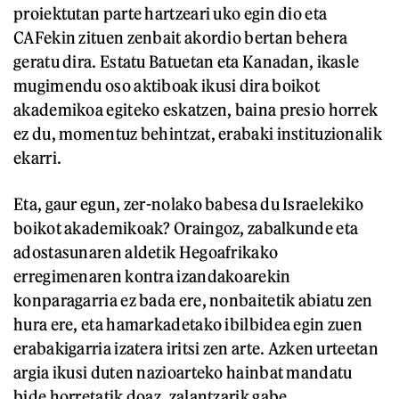
proiektutan parte hartzeari uko egin dio eta
CAFekin zituen zenbait akordio bertan behera
geratu dira. Estatu Batuetan eta Kanadan, ikasle
mugimendu oso aktiboak ikusi dira boikot
akademikoa egiteko eskatzen, baina presio horrek
ez du, momentuz behintzat, erabaki instituzionalik
ekarri.
Eta, gaur egun, zer-nolako babesa du Israelekiko
boikot akademikoak? Oraingoz, zabalkunde eta
adostasunaren aldetik Hegoafrikako
erregimenaren kontra izandakoarekin
konparagarria ez bada ere, nonbaitetik abiatu zen
hura ere, eta hamarkadetako ibilbidea egin zuen
erabakigarria izatera iritsi zen arte. Azken urteetan
argia ikusi duten nazioarteko hainbat mandatu
bide horretatik doaz, zalantzarik gabe.