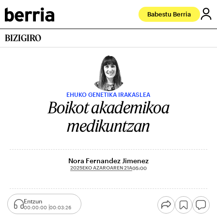
Babestu Berria
BIZIGIRO
EHUKO GENETIKA IRAKASLEA
Boikot akademikoa
medikuntzan
Nora Fernandez Jimenez
2025EKO AZAROAREN 21A
05:00
Entzun
00:00:00
00:03:26