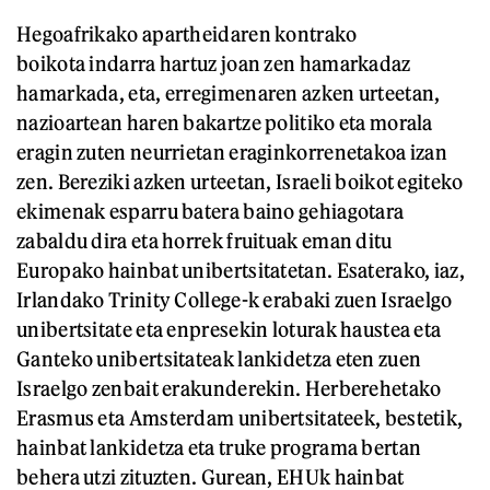
Hegoafrikako apartheidaren kontrako
boikota indarra hartuz joan zen hamarkadaz
hamarkada, eta, erregimenaren azken urteetan,
nazioartean haren bakartze politiko eta morala
eragin zuten neurrietan eraginkorrenetakoa izan
zen. Bereziki azken urteetan, Israeli boikot egiteko
ekimenak esparru batera baino gehiagotara
zabaldu dira eta horrek fruituak eman ditu
Europako hainbat unibertsitatetan. Esaterako, iaz,
Irlandako Trinity College-k erabaki zuen Israelgo
unibertsitate eta enpresekin loturak haustea eta
Ganteko unibertsitateak lankidetza eten zuen
Israelgo zenbait erakunderekin. Herberehetako
Erasmus eta Amsterdam unibertsitateek, bestetik,
hainbat lankidetza eta truke programa bertan
behera utzi zituzten. Gurean, EHUk hainbat