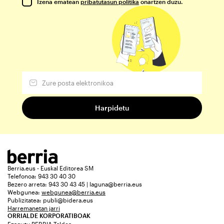
Izena ematean
pribatutasun politika
onartzen duzu.
Berria.eus - Euskal Editorea SM
Telefonoa: 943 30 40 30
Bezero arreta: 943 30 43 45 | laguna@berria.eus
Webgunea:
webgunea@berria.eus
Publizitatea:
publi@bidera.eus
Harremanetan jarri
ORRIALDE KORPORATIBOAK