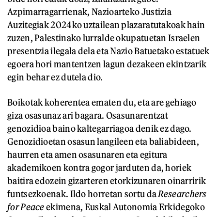
Azpimarragarrienak, Nazioarteko Justizia
Auzitegiak 2024ko uztailean plazaratutakoak hain
zuzen, Palestinako lurralde okupatuetan Israelen
presentzia ilegala dela eta Nazio Batuetako estatuek
egoera hori mantentzen lagun dezakeen ekintzarik
egin behar ez dutela dio.
Boikotak koherentea ematen du, eta are gehiago
giza osasunaz ari bagara. Osasunarentzat
genozidioa baino kaltegarriagoa denik ez dago.
Genozidioetan osasun langileen eta baliabideen,
haurren eta amen osasunaren eta egitura
akademikoen kontra gogor jarduten da, horiek
baitira edozein gizarteren etorkizunaren oinarririk
funtsezkoenak. Ildo horretan sortu da
Researchers
for Peace
ekimena, Euskal Autonomia Erkidegoko