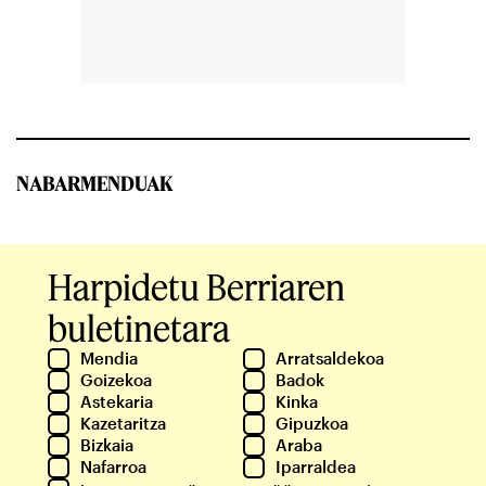
NABARMENDUAK
Harpidetu Berriaren
buletinetara
Mendia
Arratsaldekoa
Goizekoa
Badok
Astekaria
Kinka
Kazetaritza
Gipuzkoa
Bizkaia
Araba
Nafarroa
Iparraldea