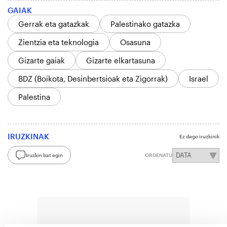
GAIAK
Gerrak eta gatazkak
Palestinako gatazka
Zientzia eta teknologia
Osasuna
Gizarte gaiak
Gizarte elkartasuna
BDZ (Boikota, Desinbertsioak eta Zigorrak)
Israel
Palestina
IRUZKINAK
Ez dago iruzkinik
Iruzkin bat egin
ORDENATU