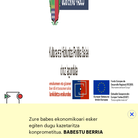
Zure babes ekonomikoari esker
egiten dugu kazetaritza
konprometitua.
BABESTU BERRIA