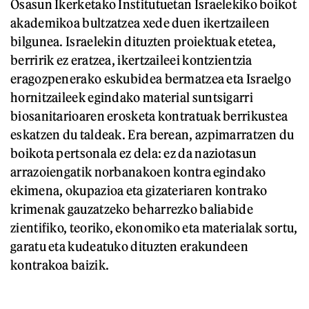
Osasun Ikerketako Institutuetan Israelekiko boikot
akademikoa bultzatzea xede duen ikertzaileen
bilgunea. Israelekin dituzten proiektuak etetea,
berririk ez eratzea, ikertzaileei kontzientzia
eragozpenerako eskubidea bermatzea eta Israelgo
hornitzaileek egindako material suntsigarri
biosanitarioaren erosketa kontratuak berrikustea
eskatzen du taldeak. Era berean, azpimarratzen du
boikota pertsonala ez dela: ez da naziotasun
arrazoiengatik norbanakoen kontra egindako
ekimena, okupazioa eta gizateriaren kontrako
krimenak gauzatzeko beharrezko baliabide
zientifiko, teoriko, ekonomiko eta materialak sortu,
garatu eta kudeatuko dituzten erakundeen
kontrakoa baizik.