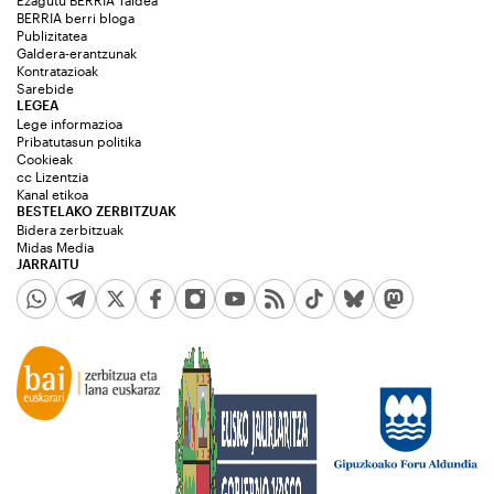
Ezagutu BERRIA Taldea
BERRIA berri bloga
Publizitatea
Galdera-erantzunak
Kontratazioak
Sarebide
LEGEA
Lege informazioa
Pribatutasun politika
Cookieak
cc Lizentzia
Kanal etikoa
BESTELAKO ZERBITZUAK
Bidera zerbitzuak
Midas Media
JARRAITU