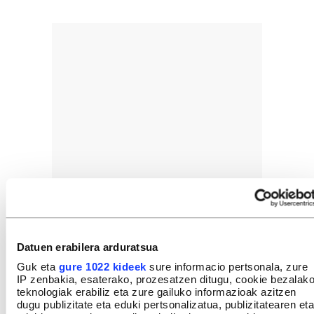
Datuen erabilera arduratsua
Guk eta
gure 1022 kideek
sure informacio pertsonala, zure
IP zenbakia, esaterako, prozesatzen ditugu, cookie bezalak
teknologiak erabiliz eta zure gailuko informazioak azitzen
dugu publizitate eta eduki pertsonalizatua, publizitatearen eta