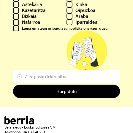
Astekaria
Kinka
Kazetaritza
Gipuzkoa
Bizkaia
Araba
Nafarroa
Iparraldea
Izena ematean
pribatutasun politika
onartzen duzu.
Berria.eus - Euskal Editorea SM
Telefonoa: 943 30 40 30