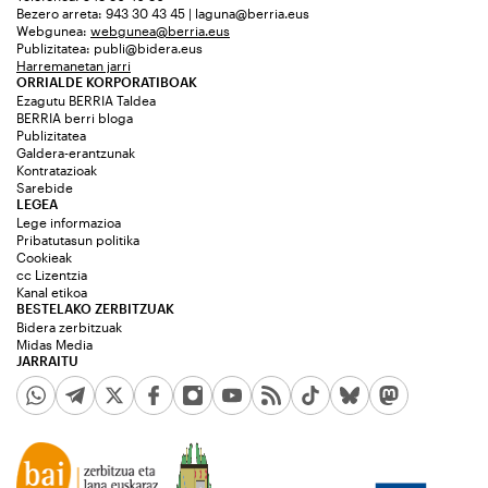
Bezero arreta: 943 30 43 45 | laguna@berria.eus
Webgunea:
webgunea@berria.eus
Publizitatea:
publi@bidera.eus
Harremanetan jarri
ORRIALDE KORPORATIBOAK
Ezagutu BERRIA Taldea
BERRIA berri bloga
Publizitatea
Galdera-erantzunak
Kontratazioak
Sarebide
LEGEA
Lege informazioa
Pribatutasun politika
Cookieak
cc Lizentzia
Kanal etikoa
BESTELAKO ZERBITZUAK
Bidera zerbitzuak
Midas Media
JARRAITU