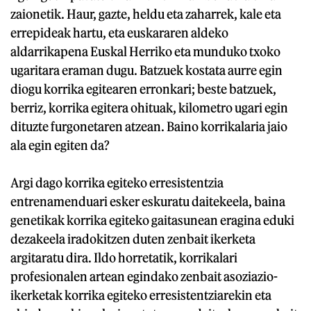
zaionetik. Haur, gazte, heldu eta zaharrek, kale eta
errepideak hartu, eta euskararen aldeko
aldarrikapena Euskal Herriko eta munduko txoko
ugaritara eraman dugu. Batzuek kostata aurre egin
diogu korrika egitearen erronkari; beste batzuek,
berriz, korrika egitera ohituak, kilometro ugari egin
dituzte furgonetaren atzean. Baino korrikalaria jaio
ala egin egiten da?
Argi dago korrika egiteko erresistentzia
entrenamenduari esker eskuratu daitekeela, baina
genetikak korrika egiteko gaitasunean eragina eduki
dezakeela iradokitzen duten zenbait ikerketa
argitaratu dira. Ildo horretatik, korrikalari
profesionalen artean egindako zenbait asoziazio-
ikerketak korrika egiteko erresistentziarekin eta