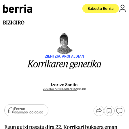
Babestu Berria
BIZIGIRO
ZIENTZIA. ARGI ALDIAN
Korrikaren genetika
Izortze Santin
2022KO APIRILAREN 15A
00:00
Entzun
00:00:00
00:00:00
Egun gutxi pasatu dira 22. Korrikari bukaera eman