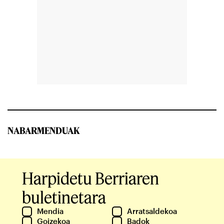
NABARMENDUAK
Harpidetu Berriaren
buletinetara
Mendia
Arratsaldekoa
Goizekoa
Badok