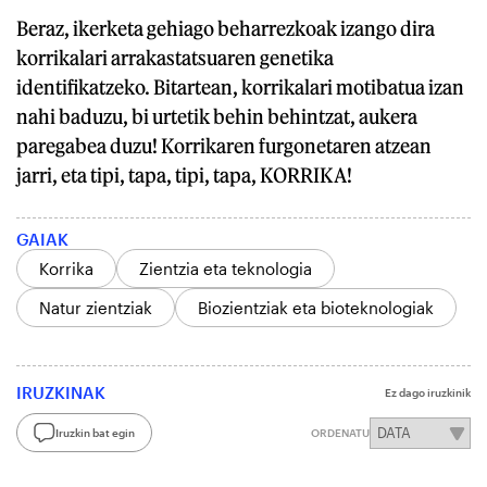
Beraz, ikerketa gehiago beharrezkoak izango dira
korrikalari arrakastatsuaren genetika
identifikatzeko. Bitartean, korrikalari motibatua izan
nahi baduzu, bi urtetik behin behintzat, aukera
paregabea duzu! Korrikaren furgonetaren atzean
jarri, eta tipi, tapa, tipi, tapa, KORRIKA!
GAIAK
Korrika
Zientzia eta teknologia
Natur zientziak
Biozientziak eta bioteknologiak
IRUZKINAK
Ez dago iruzkinik
Iruzkin bat egin
ORDENATU