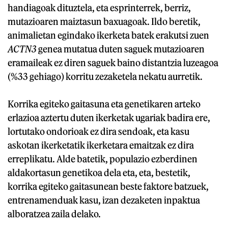
handiagoak dituztela, eta esprinterrek, berriz,
mutazioaren maiztasun baxuagoak. Ildo beretik,
animalietan egindako ikerketa batek erakutsi zuen
ACTN3
genea mutatua duten saguek mutazioaren
eramaileak ez diren saguek baino distantzia luzeagoa
(%33 gehiago) korritu zezaketela nekatu aurretik.
Korrika egiteko gaitasuna eta genetikaren arteko
erlazioa aztertu duten ikerketak ugariak badira ere,
lortutako ondorioak ez dira sendoak, eta kasu
askotan ikerketatik ikerketara emaitzak ez dira
erreplikatu. Alde batetik, populazio ezberdinen
aldakortasun genetikoa dela eta, eta, bestetik,
korrika egiteko gaitasunean beste faktore batzuek,
entrenamenduak kasu, izan dezaketen inpaktua
alboratzea zaila delako.