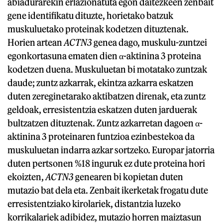
abiadurarekin erlazionatuta egon daitezkeen zenbait
gene identifikatu dituzte, horietako batzuk
muskuluetako proteinak kodetzen dituztenak.
Horien artean
ACTN3
genea dago, muskulu-zuntzei
egonkortasuna ematen dien α-aktinina 3 proteina
kodetzen duena. Muskuluetan bi motatako zuntzak
daude; zuntz azkarrak, ekintza azkarra eskatzen
duten zereginetarako aktibatzen direnak, eta zuntz
geldoak, erresistentzia eskatzen duten jarduerak
bultzatzen dituztenak. Zuntz azkarretan dagoen α-
aktinina 3 proteinaren funtzioa ezinbestekoa da
muskuluetan indarra azkar sortzeko. Europar jatorria
duten pertsonen %18 inguruk ez dute proteina hori
ekoizten,
ACTN3
genearen bi kopietan duten
mutazio bat dela eta. Zenbait ikerketak frogatu dute
erresistentziako kirolariek, distantzia luzeko
korrikalariek adibidez, mutazio horren maiztasun