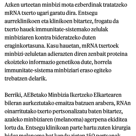
Azken urteetan minbizi mota ezberdinak tratatzeko
mRNA txerto ugari garatu dira. Entsegu
aurreklinikoen eta klinikoen bitartez, frogatu da
txerto hauek immunitate-sistemako zelulak
minbiziaren kontra bideratzeko duten
eraginkortasuna. Kasu hauetan, mRNA txertoek
minbizi-zeluletan adierazten diren zenbait proteina
ekoizteko informazio genetikoa dute, horrela
immunitate-sistema minbiziari eraso egiteko
trebatzen delarik.
Berriki, AEBetako Minbizia Ikertzeko Elkartearen
bileran aurkeztutako emaitza batzuen arabera, RNAn
oinarritutako txerto pertsonalizatu baten bitartez,
azaleko minbiziaren (melanoma) agerpena ekiditea
lortu da. Entsegu klinikoan parte hartu zuten kirurgia
bidez melanoma bat kendu zieten 150 pertsonak.