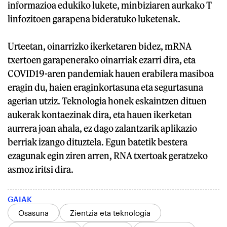
informazioa edukiko lukete, minbiziaren aurkako T
linfozitoen garapena bideratuko luketenak.
Urteetan, oinarrizko ikerketaren bidez, mRNA
txertoen garapenerako oinarriak ezarri dira, eta
COVID19-aren pandemiak hauen erabilera masiboa
eragin du, haien eraginkortasuna eta segurtasuna
agerian utziz. Teknologia honek eskaintzen dituen
aukerak kontaezinak dira, eta hauen ikerketan
aurrera joan ahala, ez dago zalantzarik aplikazio
berriak izango dituztela. Egun batetik bestera
ezagunak egin ziren arren, RNA txertoak geratzeko
asmoz iritsi dira.
GAIAK
Osasuna
Zientzia eta teknologia