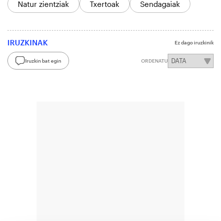
Natur zientziak
Txertoak
Sendagaiak
IRUZKINAK
Ez dago iruzkinik
Iruzkin bat egin
ORDENATU