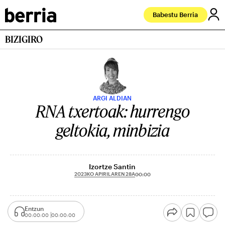
Babestu Berria
BIZIGIRO
ARGI ALDIAN
RNA txertoak: hurrengo
geltokia, minbizia
Izortze Santin
2023KO APIRILAREN 28A
00:00
Entzun
00:00:00
00:00:00