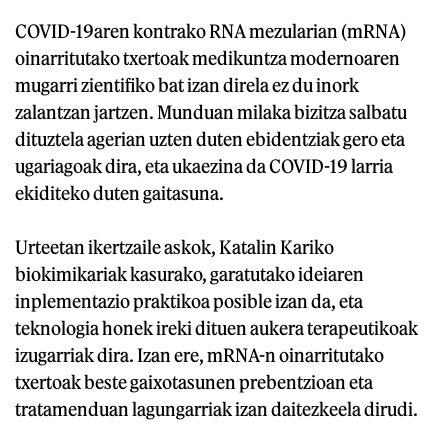
COVID-19aren kontrako RNA mezularian (mRNA)
oinarritutako txertoak medikuntza modernoaren
mugarri zientifiko bat izan direla ez du inork
zalantzan jartzen. Munduan milaka bizitza salbatu
dituztela agerian uzten duten ebidentziak gero eta
ugariagoak dira, eta ukaezina da COVID-19 larria
ekiditeko duten gaitasuna.
Urteetan ikertzaile askok, Katalin Kariko
biokimikariak kasurako, garatutako ideiaren
inplementazio praktikoa posible izan da, eta
teknologia honek ireki dituen aukera terapeutikoak
izugarriak dira. Izan ere, mRNA-n oinarritutako
txertoak beste gaixotasunen prebentzioan eta
tratamenduan lagungarriak izan daitezkeela dirudi.