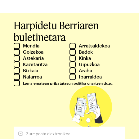
Harpidetu Berriaren
buletinetara
Mendia
Arratsaldekoa
Goizekoa
Badok
Astekaria
Kinka
Kazetaritza
Gipuzkoa
Bizkaia
Araba
Nafarroa
Iparraldea
Izena ematean
pribatutasun politika
onartzen duzu.