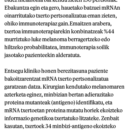
Ebakuntza egin eta gero, hauetako batzuei mRNAn
oinarritutako txerto pertsonalizatua eman zieten,
ohiko immunoterapiaz gain.Emaitzen arabera,
txertoa immunoterapiarekin konbinatzeak %44
murriztuko luke melanoma berragertzeko edo
hiltzeko probabilitatea, immunoterapia soilik
jasotako pazienteekin alderatuta.
Entsegu kliniko honen berezitasuna paziente
bakoitzarentzat mRNA txerto pertsonalizatua
garatzean datza. Kirurgian kendutako melanomaren
azterketa eginez, minbizian bertan adierazitako
proteina mutanteak (antigeno) identifikatu, eta
mRNA txertoetan proteina mutatu horiek ekoizteko
informazio genetikoa txertatuko litzateke. Zenbait
kasutan, txertoek 34 minbizi-antigeno ekoizteko