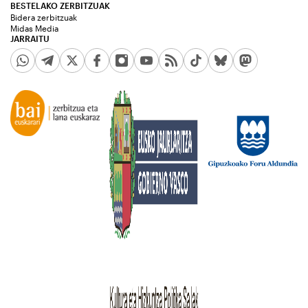
BESTELAKO ZERBITZUAK
Bidera zerbitzuak
Midas Media
JARRAITU