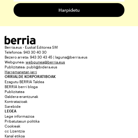
Berria.eus - Euskal Editorea SM
Telefonoa: 943 30 40 30
Bezero arreta: 943 30 43 45 | laguna@berria.eus
Webgunea:
webgunea@berria.eus
Publizitatea:
publi@bidera.eus
Harremanetan jarri
ORRIALDE KORPORATIBOAK
Ezagutu BERRIA Taldea
BERRIA berri bloga
Publizitatea
Galdera-erantzunak
Kontratazioak
Sarebide
LEGEA
Lege informazioa
Pribatutasun politika
Cookieak
cc Lizentzia
Kanal etikoa